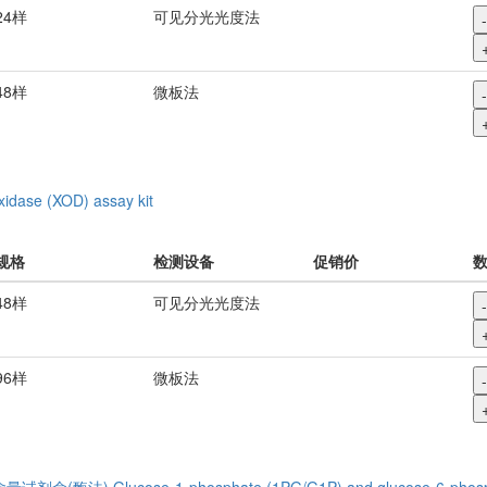
24样
可见分光光度法
-
48样
微板法
-
xidase (XOD) assay kit
规格
检测设备
促销价
48样
可见分光光度法
-
96样
微板法
-
)含量试剂盒(酶法)
Glucose-1-phosphate (1PG/G1P) and glucose-6-phosp