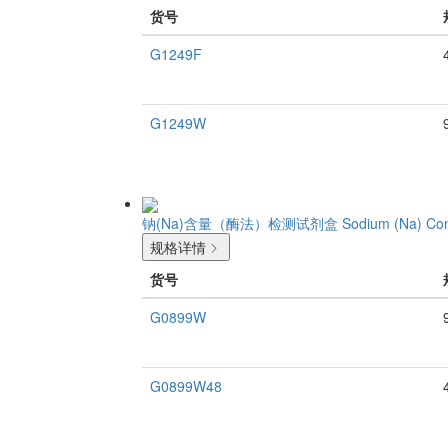
货号
G1249F
G1249W
钠(Na)含量（酶法）检测试剂盒
Sodium (Na) Con
规格详情
货号
G0899W
G0899W48