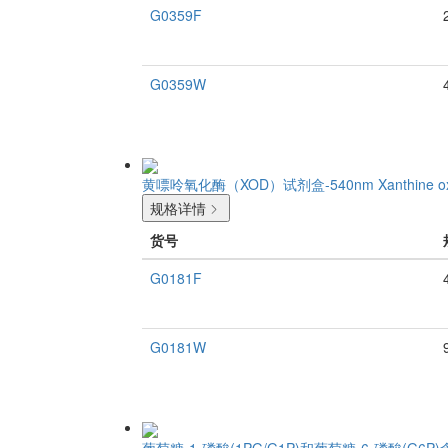
G0359F
G0359W
黄嘌呤氧化酶（XOD）试剂盒-540nm
Xanthine o
规格详情
货号
G0181F
G0181W
葡萄糖-1-磷酸(1PG/G1P)和葡萄糖-6-磷酸(G6P