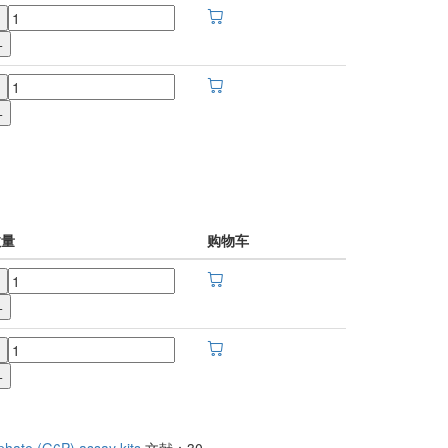
+
+
数量
购物车
+
+
hate (G6P) assay kits
文献：30