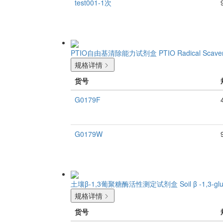
test001-1次
PTIO自由基清除能力试剂盒
PTIO Radical Scaven
规格详情
货号
G0179F
G0179W
土壤β-1,3葡聚糖酶活性测定试剂盒
Soil β -1,3-gl
规格详情
货号