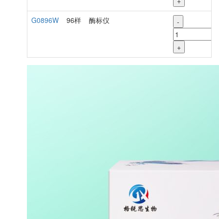
+
G0896W
96样
酶标仪
-
+