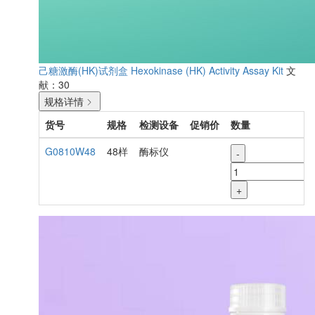
己糖激酶(HK)试剂盒
Hexokinase (HK) Activity Assay Kit
文
献：30
规格详情
货号
规格
检测设备
促销价
数量
G0810W48
48样
酶标仪
-
+