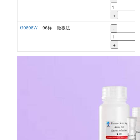
+
G0898W
96样
微板法
-
+