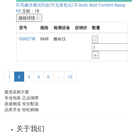
D-乳酸含量试剂盒(可见显色法)
D-lactic Acid Content Assay
Kit
文献：18
规格详情
货号
规格
检测设备
促销价
数量
G0827W
96样
酶标仪
-
+
1
2
3
4
5
...
13
最优采购方案
专业包装 正品保障
急速物流 安全配送
品类齐全 轻松购物
关于我们