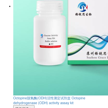
Octopine脱氢酶(ODH)活性测定试剂盒
Octopine
dehydrogenase (ODH) activity assay kit