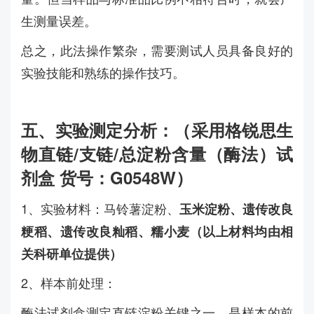
生测量误差。
总之，此法操作繁杂，需要测试人员具备良好的
实验技能和熟练的操作技巧。
五、实验测定分析：
（采用格锐思生
物直链/支链/总淀粉含量（酶法）试
剂盒 货号：G0548W）
1、实验材料：马铃薯淀粉、
玉米淀粉
、遗传改良
粳稻
、
遗传改良
籼稻
、
糯小麦（以上材料均由相
关科研单位提供）
2、样本前处理：
酶法试剂盒测定直链淀粉关键之一，是样本的前