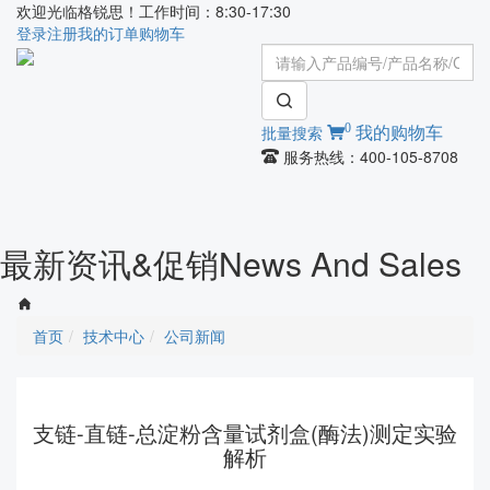
欢迎光临格锐思！工作时间：8:30-17:30
登录
注册
我的订单
购物车
0
批量搜索
我的购物车
服务热线：400-105-8708
Toggle
navigati
最新资讯&促销
News And Sales
首页
技术中心
公司新闻
支链-直链-总淀粉含量试剂盒(酶法)测定实验
解析