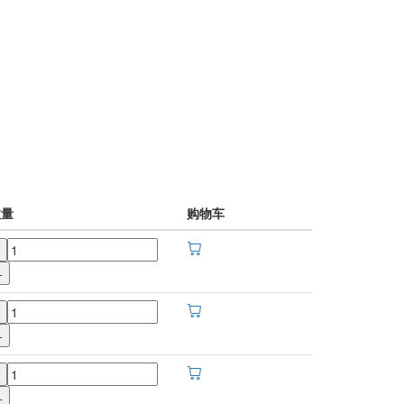
数量
购物车
+
+
+