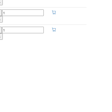
+
+
+