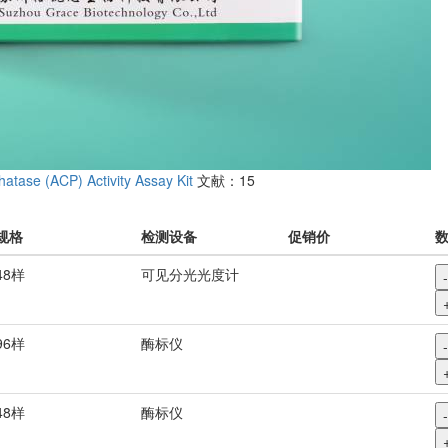
atase (ACP) Activity Assay Kit
文献：15
规格
检测设备
促销价
48样
可见分光光度计
-
96样
酶标仪
-
48样
酶标仪
-