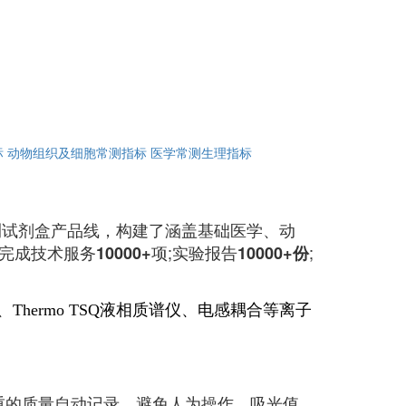
标
动物组织及细胞常测指标
医学常测生理指标
试剂盒产品线，构建了涵盖基础医学、动
完成技术服务
项;实验报告
;
10000+
10000+份
、
Thermo TSQ液相质谱仪、电感耦合等离子
重的质量自动记录，避免人为操作，吸光值