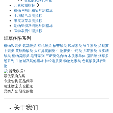
元素检测指标
植物与药用植物常测指标
土壤酶活常测指标
果实蔬菜常测指标
动物组织及细胞常测指标
医学常测生理指标
烟草多酚系列
植物激素类
氨基酸类
有机酸类
核苷酸类
辣椒素类
维生素类
类胡萝
卜素类
黄酮酚酸类
大豆异黄酮类
生物胺类
中药类
儿茶素类
果实糖
酸类
植物甾醇类
皂苷系列
三萜类化合物
木质素单体
脂肪酸
烟草多
酚系列
生物碱及其他指标
神经递质类
动物激素类
色氨酸及其代谢
物
暂无数据！
最优采购方案
专业包装 正品保障
急速物流 安全配送
品类齐全 轻松购物
关于我们