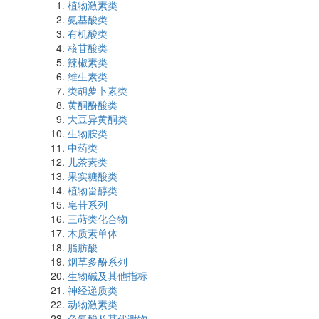
植物激素类
氨基酸类
有机酸类
核苷酸类
辣椒素类
维生素类
类胡萝卜素类
黄酮酚酸类
大豆异黄酮类
生物胺类
中药类
儿茶素类
果实糖酸类
植物甾醇类
皂苷系列
三萜类化合物
木质素单体
脂肪酸
烟草多酚系列
生物碱及其他指标
神经递质类
动物激素类
色氨酸及其代谢物