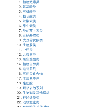
植物激素类
氨基酸类
有机酸类
核苷酸类
辣椒素类
维生素类
类胡萝卜素类
黄酮酚酸类
大豆异黄酮类
生物胺类
中药类
儿茶素类
果实糖酸类
植物甾醇类
皂苷系列
三萜类化合物
木质素单体
脂肪酸
烟草多酚系列
生物碱及其他指标
神经递质类
动物激素类
色氨酸及其代谢物