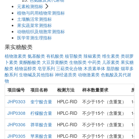
元素检测指标
植物与药用植物常测指标
土壤酶活常测指标
果实蔬菜常测指标
动物组织及细胞常测指标
医学常测生理指标
果实糖酸类
植物激素类
氨基酸类
有机酸类
核苷酸类
辣椒素类
维生素类
类胡萝
卜素类
黄酮酚酸类
大豆异黄酮类
生物胺类
中药类
儿茶素类
果实糖
酸类
植物甾醇类
皂苷系列
三萜类化合物
木质素单体
脂肪酸
烟草多
酚系列
生物碱及其他指标
神经递质类
动物激素类
色氨酸及其代谢
物
项目编号
项目名称
检测方法
样本数量要求
所
JHP0303
奎宁酸含量
HPLC-RID
不少于15个（含重复）
1g
JHP0308
柠檬酸含量
HPLC-RID
不少于15个（含重复）
1g
JHP0306
莽草酸含量
HPLC-RID
不少于15个（含重复）
1g
JHP0305
苹果酸含量
HPLC-RID
不少于15个（含重复）
1g