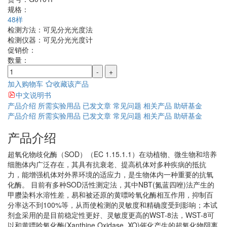
规格：
48样
检测方法：
可见分光光度法
检测仪器：
可见分光光度计
促销价：
数量：
-
+
加入购物车
收藏该产品
中文说明书
产品介绍
所需实验用品
已发文章
常见问题
相关产品
助研基金
产品介绍
所需实验用品
已发文章
常见问题
相关产品
助研基金
产品介绍
超氧化物歧化酶（SOD）（EC 1.15.1.1）在动植物、微生物和培养
细胞体内广泛存在，其具有抗衰老、提高机体对多种疾病的抵抗
力，能增强机体对外界环境的适应力，是生物体内一种重要的抗氧
化酶。 目前有多种SOD活性测定法，其中NBT(氮蓝四唑)法产生的
甲臜染料水溶性差，易和被还原的黄嘌呤氧化酶相互作用，抑制百
分率达不到100%等，从而使检测的灵敏度和精确度受到影响；本试
剂盒采用的是目前稳定性更好、灵敏度更高的WST-8法，WST-8可
以和黄嘌呤氧化酶(Xanthine Oxidase, XO)催化产生的超氧化物阴离