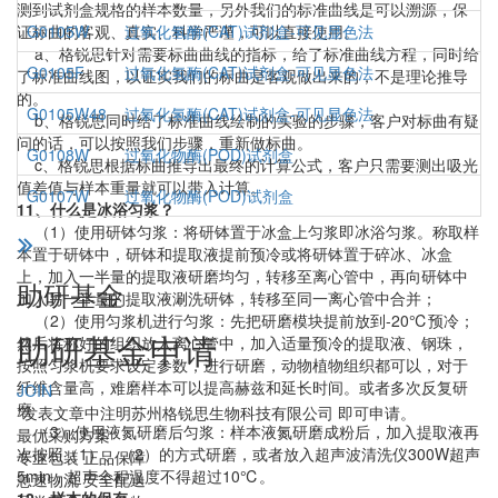
测到试剂盒规格的样本数量，另外我们的标准曲线是可以溯源，保
证标曲的客观、真实、科学严谨，可以直接使用。
G0105W
过氧化氢酶(CAT)试剂盒-可见显色法
a、格锐思针对需要标曲曲线的指标，给了标准曲线方程，同时给
G0105F
过氧化氢酶(CAT)试剂盒-可见显色法
了标准曲线图，以证实我们的标曲是客观做出来的，不是理论推导
的。
G0105W48
过氧化氢酶(CAT)试剂盒-可见显色法
b、格锐思同时给了标准曲线绘制的实验的步骤，客户对标曲有疑
问的话，可以按照我们步骤，重新做标曲。
G0108W
过氧化物酶(POD)试剂盒
c、格锐思根据标曲推导出最终的计算公式，客户只需要测出吸光
值差值与样本重量就可以带入计算。
G0107W
过氧化物酶(POD)试剂盒
11、什么是冰浴匀浆？
（1）使用研钵匀浆：将研钵置于冰盒上匀浆即冰浴匀浆。称取样
本置于研钵中，研钵和提取液提前预冷或将研钵置于碎冰、冰盒
上，加入一半量的提取液研磨均匀，转移至离心管中，再向研钵中
助研基金
加入另一半量的提取液涮洗研钵，转移至同一离心管中合并；
（2）使用匀浆机进行匀浆：先把研磨模块提前放到-20℃预冷；
助研基金申请
然后将称好的组织放入离心管中，加入适量预冷的提取液、钢珠，
按照匀浆机要求设定参数，进行研磨，动物植物组织都可以，对于
纤维含量高，难磨样本可以提高赫兹和延长时间。或者多次反复研
JOIN
磨
*发表文章中注明苏州格锐思生物科技有限公司 即可申请。
（3）使用液氮研磨后匀浆：样本液氮研磨成粉后，加入提取液再
最优采购方案
次按照（1）、（2）的方式研磨，或者放入超声波清洗仪300W超声
专业包装 正品保障
5min，超声全程温度不得超过10℃。
急速物流 安全配送