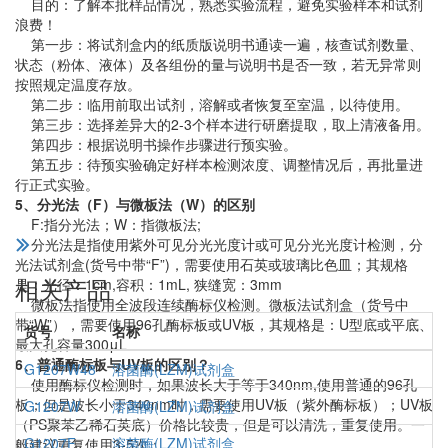
目的：了解本批样品情况，熟悉实验流程，避免实验样本和试剂
浪费！
第一步：将试剂盒内的纸质版说明书通读一遍，核查试剂数量、
状态（粉体、液体）及各组份的量与说明书是否一致，若无异常则
按照规定温度存放。
第二步：临用前取出试剂，溶解或者恢复至室温，以待使用。
第三步：选择差异大的2-3个样本进行研磨提取，取上清液备用。
第四步：根据说明书操作步骤进行预实验。
第五步：待预实验确定好样本检测浓度、调整情况后，再批量进
行正式实验。
5、分光法（F）与微板法（W）的区别
F:指分光法；W：指微板法;
分光法是指使用紫外可见分光光度计或可见分光光度计检测，分
光法试剂盒(货号中带“F”)，需要使用石英或玻璃比色皿；其规格
相关产品
是：光径：1cm,容积：1mL, 狭缝宽：3mm
微板法指使用全波段连续酶标仪检测。微板法试剂盒（货号中
带“W”），需要使用96孔酶标板或UV板，其规格是：U型底或平底、
货号
名称
最大孔容量300μL
6、普通酶标板与UV板的区别？
G1207W48
溶菌酶(LZM)试剂盒
使用酶标仪检测时，如果波长大于等于340nm,使用普通的96孔
板；但是波长小于340nm时，需要使用UV板（紫外酶标板）；UV板
G1207W
溶菌酶(LZM)试剂盒
（PS聚苯乙稀石英底）价格比较贵，但是可以清洗，重复使用。一
G1207F
溶菌酶(LZM)试剂盒
般建议重复使用3-5次；