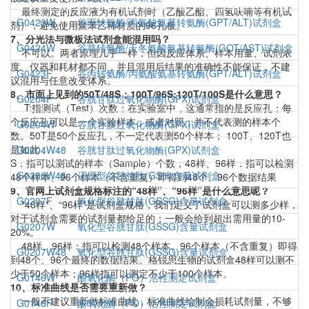
最终测定的反应液为有机试剂时（乙酸乙酯、四氢呋喃等有机试
G0423W
谷丙转氨酶/丙氨酸氨基转氨酶(GPT/ALT)试剂盒
剂），避免使用聚苯乙稀材质的96孔板。
7、分光法与微板法试剂盒能混用吗？
G0424W
谷草转氨酶/天冬氨酸氨基转氨酶(GOT/AST)试剂盒
不可以。两者原理几乎一样，但因反应体系、样本用量、试剂浓
度、仪器和耗材都不同，并且混用后结果的准确性不能保证，不建
G0423F
谷丙转氨酶/丙氨酸氨基转氨酶(GPT/ALT)试剂盒
议混用与任意改变体系。
8、市面上见到的50T/48S；100T/96S;120T/100S是什么意思？
G0204F
谷胱甘肽过氧化物酶(GPX)试剂盒
T:指测试（Test）次数；在实验室中，这通常指的是反应孔；每
个反应孔可以是一个实验样本，或者对照；并不代表测的样本个
G0204W
谷胱甘肽过氧化物酶(GPX)试剂盒
数。50T是50个反应孔，不一定代表测50个样本； 100T、120T也
是如此；
G0204W48
谷胱甘肽过氧化物酶(GPX)试剂盒
S：指可以测试的样本（Sample）个数；48样、96样：指可以检测
G0206W48
还原型谷胱甘肽(GSH)含量试剂盒
48个样本、96个样本（不含重复）即得到48个、96个数据结果
9、官网上试剂盒规格标注的“48样”、“96样”是什么意思呢？
G0207F
氧化型谷胱甘肽(GSSG)含量试剂盒
“48样”、“96样”是试剂盒规格，我们定义了试剂盒可以测多少样，
对于试剂盒需要的试剂量都给足的；一般会给到超出需用量的10-
G0207W
氧化型谷胱甘肽(GSSG)含量试剂盒
20%。
48样、96样：指可以检测48个样本、96个样本（不含重复）即得
G0207W48
氧化型谷胱甘肽(GSSG)含量试剂盒
到48个、96个最终的数据结果。格锐思生物的试剂盒48样可以测不
少于50个样本；96样指可以测定不少于100个样本。
G0146W
酚氧化酶（PO）活性测定试剂盒
10、标准曲线是否需要重新做？
一般不建议重新做标准曲线，标准曲线绘制会损耗试剂量，不够
G0146F
酚氧化酶（PO）活性测定试剂盒