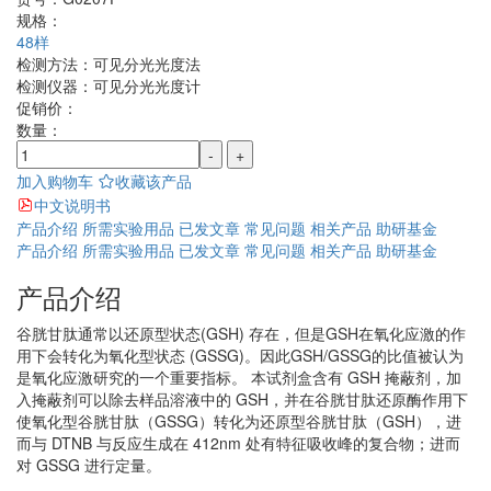
规格：
48样
检测方法：
可见分光光度法
检测仪器：
可见分光光度计
促销价：
数量：
-
+
加入购物车
收藏该产品
中文说明书
产品介绍
所需实验用品
已发文章
常见问题
相关产品
助研基金
产品介绍
所需实验用品
已发文章
常见问题
相关产品
助研基金
产品介绍
谷胱甘肽通常以还原型状态(GSH) 存在，但是GSH在氧化应激的作
用下会转化为氧化型状态 (GSSG)。因此GSH/GSSG的比值被认为
是氧化应激研究的一个重要指标。 本试剂盒含有 GSH 掩蔽剂，加
入掩蔽剂可以除去样品溶液中的 GSH，并在谷胱甘肽还原酶作用下
使氧化型谷胱甘肽（GSSG）转化为还原型谷胱甘肽（GSH），进
而与 DTNB 与反应生成在 412nm 处有特征吸收峰的复合物；进而
对 GSSG 进行定量。