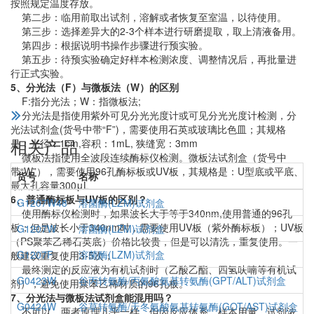
按照规定温度存放。
第二步：临用前取出试剂，溶解或者恢复至室温，以待使用。
第三步：选择差异大的2-3个样本进行研磨提取，取上清液备用。
第四步：根据说明书操作步骤进行预实验。
第五步：待预实验确定好样本检测浓度、调整情况后，再批量进
行正式实验。
5、分光法（F）与微板法（W）的区别
F:指分光法；W：指微板法;
分光法是指使用紫外可见分光光度计或可见分光光度计检测，分
光法试剂盒(货号中带“F”)，需要使用石英或玻璃比色皿；其规格
相关产品
是：光径：1cm,容积：1mL, 狭缝宽：3mm
微板法指使用全波段连续酶标仪检测。微板法试剂盒（货号中
带“W”），需要使用96孔酶标板或UV板，其规格是：U型底或平底、
货号
名称
最大孔容量300μL
6、普通酶标板与UV板的区别？
G1207W48
溶菌酶(LZM)试剂盒
使用酶标仪检测时，如果波长大于等于340nm,使用普通的96孔
板；但是波长小于340nm时，需要使用UV板（紫外酶标板）；UV板
G1207W
溶菌酶(LZM)试剂盒
（PS聚苯乙稀石英底）价格比较贵，但是可以清洗，重复使用。一
G1207F
溶菌酶(LZM)试剂盒
般建议重复使用3-5次；
最终测定的反应液为有机试剂时（乙酸乙酯、四氢呋喃等有机试
G0423W
谷丙转氨酶/丙氨酸氨基转氨酶(GPT/ALT)试剂盒
剂），避免使用聚苯乙稀材质的96孔板。
7、分光法与微板法试剂盒能混用吗？
G0424W
谷草转氨酶/天冬氨酸氨基转氨酶(GOT/AST)试剂盒
不可以。两者原理几乎一样，但因反应体系、样本用量、试剂浓