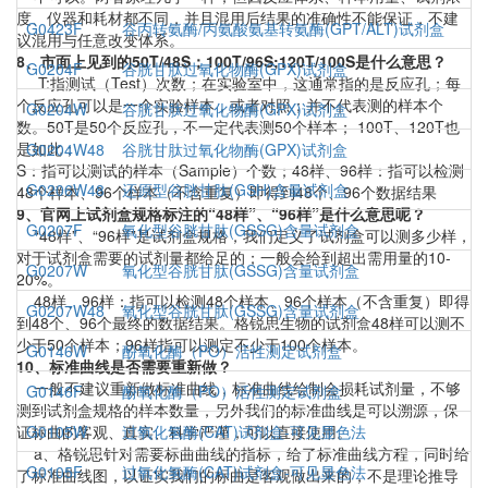
度、仪器和耗材都不同，并且混用后结果的准确性不能保证，不建
G0423F
谷丙转氨酶/丙氨酸氨基转氨酶(GPT/ALT)试剂盒
议混用与任意改变体系。
8、市面上见到的50T/48S；100T/96S;120T/100S是什么意思？
G0204F
谷胱甘肽过氧化物酶(GPX)试剂盒
T:指测试（Test）次数；在实验室中，这通常指的是反应孔；每
个反应孔可以是一个实验样本，或者对照；并不代表测的样本个
G0204W
谷胱甘肽过氧化物酶(GPX)试剂盒
数。50T是50个反应孔，不一定代表测50个样本； 100T、120T也
是如此；
G0204W48
谷胱甘肽过氧化物酶(GPX)试剂盒
S：指可以测试的样本（Sample）个数；48样、96样：指可以检测
G0206W48
还原型谷胱甘肽(GSH)含量试剂盒
48个样本、96个样本（不含重复）即得到48个、96个数据结果
9、官网上试剂盒规格标注的“48样”、“96样”是什么意思呢？
G0207F
氧化型谷胱甘肽(GSSG)含量试剂盒
“48样”、“96样”是试剂盒规格，我们定义了试剂盒可以测多少样，
对于试剂盒需要的试剂量都给足的；一般会给到超出需用量的10-
G0207W
氧化型谷胱甘肽(GSSG)含量试剂盒
20%。
48样、96样：指可以检测48个样本、96个样本（不含重复）即得
G0207W48
氧化型谷胱甘肽(GSSG)含量试剂盒
到48个、96个最终的数据结果。格锐思生物的试剂盒48样可以测不
少于50个样本；96样指可以测定不少于100个样本。
G0146W
酚氧化酶（PO）活性测定试剂盒
10、标准曲线是否需要重新做？
一般不建议重新做标准曲线，标准曲线绘制会损耗试剂量，不够
G0146F
酚氧化酶（PO）活性测定试剂盒
测到试剂盒规格的样本数量，另外我们的标准曲线是可以溯源，保
证标曲的客观、真实、科学严谨，可以直接使用。
G0105W
过氧化氢酶(CAT)试剂盒-可见显色法
a、格锐思针对需要标曲曲线的指标，给了标准曲线方程，同时给
G0105F
过氧化氢酶(CAT)试剂盒-可见显色法
了标准曲线图，以证实我们的标曲是客观做出来的，不是理论推导