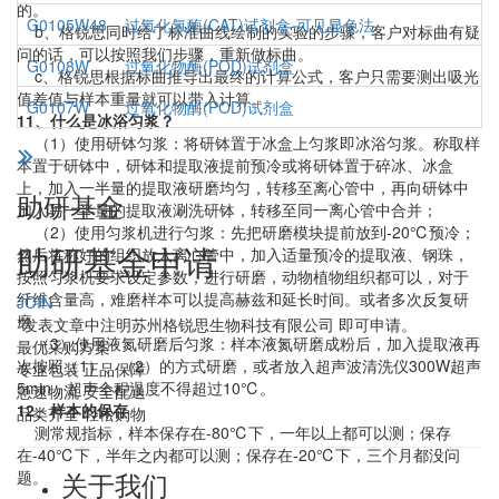
的。
G0105W48
过氧化氢酶(CAT)试剂盒-可见显色法
b、格锐思同时给了标准曲线绘制的实验的步骤，客户对标曲有疑
问的话，可以按照我们步骤，重新做标曲。
G0108W
过氧化物酶(POD)试剂盒
c、格锐思根据标曲推导出最终的计算公式，客户只需要测出吸光
值差值与样本重量就可以带入计算。
G0107W
过氧化物酶(POD)试剂盒
11、什么是冰浴匀浆？
（1）使用研钵匀浆：将研钵置于冰盒上匀浆即冰浴匀浆。称取样
本置于研钵中，研钵和提取液提前预冷或将研钵置于碎冰、冰盒
上，加入一半量的提取液研磨均匀，转移至离心管中，再向研钵中
助研基金
加入另一半量的提取液涮洗研钵，转移至同一离心管中合并；
（2）使用匀浆机进行匀浆：先把研磨模块提前放到-20℃预冷；
助研基金申请
然后将称好的组织放入离心管中，加入适量预冷的提取液、钢珠，
按照匀浆机要求设定参数，进行研磨，动物植物组织都可以，对于
纤维含量高，难磨样本可以提高赫兹和延长时间。或者多次反复研
JOIN
磨
*发表文章中注明苏州格锐思生物科技有限公司 即可申请。
（3）使用液氮研磨后匀浆：样本液氮研磨成粉后，加入提取液再
最优采购方案
次按照（1）、（2）的方式研磨，或者放入超声波清洗仪300W超声
专业包装 正品保障
5min，超声全程温度不得超过10℃。
急速物流 安全配送
12、样本的保存
品类齐全 轻松购物
测常规指标，样本保存在-80℃下，一年以上都可以测；保存
在-40℃下，半年之内都可以测；保存在-20℃下，三个月都没问
关于我们
题。