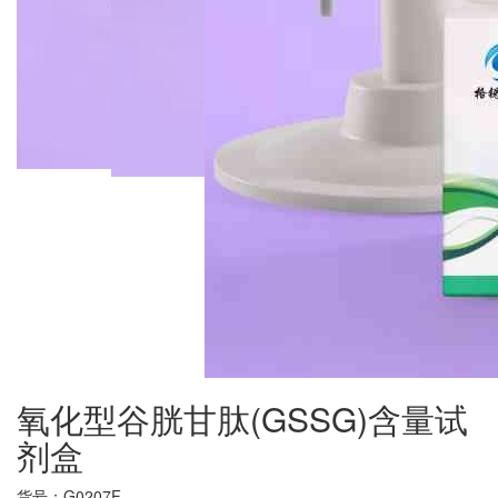
氧化型谷胱甘肽(GSSG)含量试
剂盒
货号：
G0207F