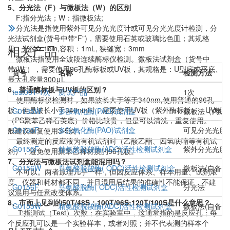
5、分光法（F）与微板法（W）的区别
F:指分光法；W：指微板法;
分光法是指使用紫外可见分光光度计或可见分光光度计检测，分
光法试剂盒(货号中带“F”)，需要使用石英或玻璃比色皿；其规格
相关产品
是：光径：1cm,容积：1mL, 狭缝宽：3mm
微板法指使用全波段连续酶标仪检测。微板法试剂盒（货号中
带“W”），需要使用96孔酶标板或UV板，其规格是：U型底或平底、
货号
名称
检测方法
最大孔容量300μL
6、普通酶标板与UV板的区别？
test001-1次
测试产品
1次
使用酶标仪检测时，如果波长大于等于340nm,使用普通的96孔
板；但是波长小于340nm时，需要使用UV板（紫外酶标板）；UV板
G0135W
多胺氧化酶(PAO)试剂盒
微板法（内送
（PS聚苯乙稀石英底）价格比较贵，但是可以清洗，重复使用。一
G0135F
多胺氧化酶(PAO)试剂盒
可见分光光度
般建议重复使用3-5次；
最终测定的反应液为有机试剂时（乙酸乙酯、四氢呋喃等有机试
G0155F
精氨酸脱羧酶(ADC)活性检测试剂盒
紫外分光光度
剂），避免使用聚苯乙稀材质的96孔板。
7、分光法与微板法试剂盒能混用吗？
G0156W
鸟氨酸脱羧酶( ODC)活性检测试剂盒
微板法(自备适
不可以。两者原理几乎一样，但因反应体系、样本用量、试剂浓
度、仪器和耗材都不同，并且混用后结果的准确性不能保证，不建
G0156F
鸟氨酸脱酶( ODC)活性检测试剂盒
分光法
议混用与任意改变体系。
8、市面上见到的50T/48S；100T/96S;120T/100S是什么意思？
G0155W
精氨酸脱羧酶(ADC)活性检测试剂盒
微板法(自备适
T:指测试（Test）次数；在实验室中，这通常指的是反应孔；每
个反应孔可以是一个实验样本，或者对照；并不代表测的样本个