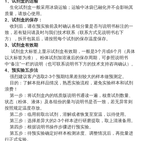
1、试剂盒的运输
生化试剂盒一般采用冰袋运输；运输中冰袋已融化并不会影响其
质量，请放心使用。
2、试剂盒的保存：
收到后，请在预实验前及时确认各组分量是否与说明书标注的一
致，若有疑问请及时与我们技术联系（联系方式见说明书右下
方），拆开包装后，请按照每个试剂的保存温度保存。
3、试剂盒有效期
试剂盒大标签上显示试剂盒有效期，一般是3个月或6个月（具体
以大标签为准）。粉体试剂加溶液后的保存周期，可参照说明书
中“备注”一栏的说明（也可联系说明书下方的技术支持咨询确认）。
4、预实验五步法
强烈建议客户选取2-3个预期结果差别较大的样本做预测定。
目的：了解本批样品情况，熟悉实验流程，避免实验样本和试剂
浪费！
第一步：将试剂盒内的纸质版说明书通读一遍，核查试剂数量、
状态（粉体、液体）及各组份的量与说明书是否一致，若无异常则
按照规定温度存放。
第二步：临用前取出试剂，溶解或者恢复至室温，以待使用。
第三步：选择差异大的2-3个样本进行研磨提取，取上清液备用。
第四步：根据说明书操作步骤进行预实验。
第五步：待预实验确定好样本检测浓度、调整情况后，再批量进
行正式实验。