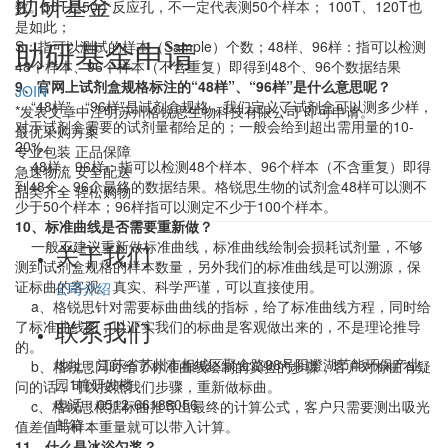
助研基金
数。50T是50个反应孔，不一定代表测50个样本； 100T、120T也
是如此；
助研基金申请
S：指可以测试的样本（Sample）个数；48样、96样：指可以检测
48个样本、96个样本（不含重复）即得到48个、96个数据结果
9、官网上试剂盒规格标注的“48样”、“96样”是什么意思呢？
JOIN
“48样”、“96样”是试剂盒规格，我们定义了试剂盒可以测多少样，
*发表文章中注明苏州格锐思生物科技有限公司 即可申请。
对于试剂盒需要的试剂量都给足的；一般会给到超出需用量的10-
最优采购方案
20%。
专业包装 正品保障
48样、96样：指可以检测48个样本、96个样本（不含重复）即得
急速物流 安全配送
到48个、96个最终的数据结果。格锐思生物的试剂盒48样可以测不
品类齐全 轻松购物
少于50个样本；96样指可以测定不少于100个样本。
10、标准曲线是否需要重新做？
一般不建议重新做标准曲线，标准曲线绘制会损耗试剂量，不够
关于我们
测到试剂盒规格的样本数量，另外我们的标准曲线是可以溯源，保
证标曲的客观、真实、科学严谨，可以直接使用。
公司介绍
a、格锐思针对需要标曲曲线的指标，给了标准曲线方程，同时给
联系我们
了标准曲线图，以证实我们的标曲是客观做出来的，不是理论推导
的。
地址：
江苏省苏州市相城区聚金路98号阳澄湖节能环保产业
b、格锐思同时给了标准曲线绘制的实验的步骤，客户对标曲有疑
园1幢研发楼
问的话，可以按照我们步骤，重新做标曲。
电话：
0512-66188056
c、格锐思根据标曲推导出最终的计算公式，客户只需要测出吸光
邮箱：
值差值与样本重量就可以带入计算。
11、什么是冰浴匀浆？