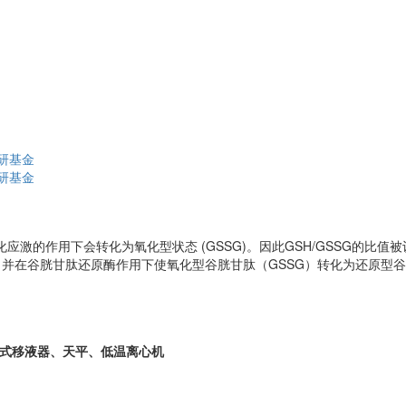
研基金
研基金
氧化应激的作用下会转化为氧化型状态 (GSSG)。因此GSH/GSSG的比
，并在谷胱甘肽还原酶作用下使氧化型谷胱甘肽（GSSG）转化为还原型谷胱甘肽
可调式移液器、天平、低温离心机