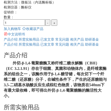
检测方法：
微板法（内送酶标板）
检测仪器：
酶标仪
促销价：
数量：
-
+
加入购物车
收藏该产品
中文说明书
产品介绍
所需实验用品
已发文章
常见问题
相关产品
助研基金
产品介绍
所需实验用品
已发文章
常见问题
相关产品
助研基金
产品介绍
外切
-β-1,4-
葡聚糖酶又称纤维二糖水解酶（
CBH
）
（
EC 3.2.1.91
）存在于细菌、真菌和
动物体内，是纤维素酶
系的组份之一，该酶作用于β-1,4-糖苷键，每次切下一个纤
维二糖（还原糖）分子，在碱性条件下，产生的还原糖能与
3,5-二硝基水杨酸反应生成棕红色物质，该物质在540nm下
有最大吸收峰，即可得出外切-β-1,4-葡聚糖酶的酶活性大
小。
所需实验用品