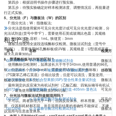
第四步：根据说明书操作步骤进行预实验。
第五步：待预实验确定好样本检测浓度、调整情况后，再批量进
行正式实验。
5、分光法（F）与微板法（W）的区别
F:指分光法；W：指微板法;
分光法是指使用紫外可见分光光度计或可见分光光度计检测，分
光法试剂盒(货号中带“F”)，需要使用石英或玻璃比色皿；其规格
相关产品
是：光径：1cm,容积：1mL, 狭缝宽：3mm
微板法指使用全波段连续酶标仪检测。微板法试剂盒（货号中
带“W”），需要使用96孔酶标板或UV板，其规格是：U型底或平底、
货号
名称
检测方法
最大孔容量300μL
6、普通酶标板与UV板的区别？
G0709W48
半纤维素酶/木聚糖酶试剂盒
微板法(
使用酶标仪检测时，如果波长大于等于340nm,使用普通的96孔
板；但是波长小于340nm时，需要使用UV板（紫外酶标板）；UV板
G0533W48
内切-β-1,4-葡聚糖酶/纤维素酶试剂盒
微板法(
（PS聚苯乙稀石英底）价格比较贵，但是可以清洗，重复使用。一
G0705W48
离子结合型果胶(ISP)/螯合性果含量试剂盒
微板法（
般建议重复使用3-5次；
最终测定的反应液为有机试剂时（乙酸乙酯、四氢呋喃等有机试
G0724F
阿魏酸酯酶（FAE）试剂盒-405nm-显色法
可见分光
剂），避免使用聚苯乙稀材质的96孔板。
7、分光法与微板法试剂盒能混用吗？
G0720F
α-甘露糖苷酶活性检测试剂盒
可见分光
不可以。两者原理几乎一样，但因反应体系、样本用量、试剂浓
度、仪器和耗材都不同，并且混用后结果的准确性不能保证，不建
G0720W
α-甘露糖苷酶活性检测试剂盒
微板法（
议混用与任意改变体系。