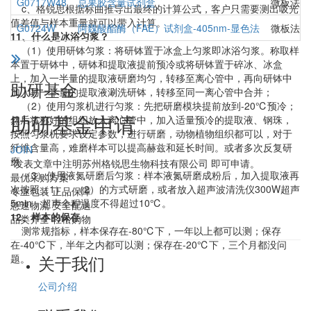
G0717W48
总果胶含量试剂盒
微板法（
c、格锐思根据标曲推导出最终的计算公式，客户只需要测出吸光
值差值与样本重量就可以带入计算。
G0724W
阿魏酸酯酶（FAE）试剂盒-405nm-显色法
微板法（
11、什么是冰浴匀浆？
（1）使用研钵匀浆：将研钵置于冰盒上匀浆即冰浴匀浆。称取样
本置于研钵中，研钵和提取液提前预冷或将研钵置于碎冰、冰盒
上，加入一半量的提取液研磨均匀，转移至离心管中，再向研钵中
助研基金
加入另一半量的提取液涮洗研钵，转移至同一离心管中合并；
（2）使用匀浆机进行匀浆：先把研磨模块提前放到-20℃预冷；
助研基金申请
然后将称好的组织放入离心管中，加入适量预冷的提取液、钢珠，
按照匀浆机要求设定参数，进行研磨，动物植物组织都可以，对于
纤维含量高，难磨样本可以提高赫兹和延长时间。或者多次反复研
JOIN
磨
*发表文章中注明苏州格锐思生物科技有限公司 即可申请。
（3）使用液氮研磨后匀浆：样本液氮研磨成粉后，加入提取液再
最优采购方案
次按照（1）、（2）的方式研磨，或者放入超声波清洗仪300W超声
专业包装 正品保障
5min，超声全程温度不得超过10℃。
急速物流 安全配送
12、样本的保存
品类齐全 轻松购物
测常规指标，样本保存在-80℃下，一年以上都可以测；保存
在-40℃下，半年之内都可以测；保存在-20℃下，三个月都没问
关于我们
题。
公司介绍