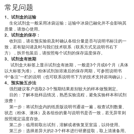
常见问题
1、试剂盒的运输
生化试剂盒一般采用冰袋运输；运输中冰袋已融化并不会影响其
质量，请放心使用。
2、试剂盒的保存：
收到后，请在预实验前及时确认各组分量是否与说明书标注的一
致，若有疑问请及时与我们技术联系（联系方式见说明书右下
方），拆开包装后，请按照每个试剂的保存温度保存。
3、试剂盒有效期
试剂盒大标签上显示试剂盒有效期，一般是3个月或6个月（具体
以大标签为准）。粉体试剂加溶液后的保存周期，可参照说明书
中“备注”一栏的说明（也可联系说明书下方的技术支持咨询确认）。
4、预实验五步法
强烈建议客户选取2-3个预期结果差别较大的样本做预测定。
目的：了解本批样品情况，熟悉实验流程，避免实验样本和试剂
浪费！
第一步：将试剂盒内的纸质版说明书通读一遍，核查试剂数量、
状态（粉体、液体）及各组份的量与说明书是否一致，若无异常则
按照规定温度存放。
第二步：临用前取出试剂，溶解或者恢复至室温，以待使用。
第三步：选择差异大的2-3个样本进行研磨提取，取上清液备用。