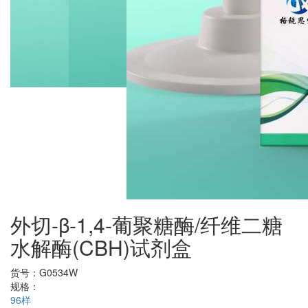
外切-β-1,4-葡聚糖酶/纤维二糖
水解酶(CBH)试剂盒
货号：
G0534W
规格：
96样