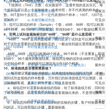
8、市面上见到的50T/48S；100T/96S;120T/100S是什么意思？
G0719W
阿魏酸酯酶（FAE）试剂盒
微板法（
T:指测试（Test）次数；在实验室中，这通常指的是反应孔；每
个反应孔可以是一个实验样本，或者对照；并不代表测的样本个
G0713W
α-木糖苷酶试剂盒
微板法（
数。50T是50个反应孔，不一定代表测50个样本； 100T、120T也
是如此；
G0713F
α-木糖苷酶试剂盒
可见分光
S：指可以测试的样本（Sample）个数；48样、96样：指可以检测
G0712F
β-木糖苷酶试剂盒
可见分光
48个样本、96个样本（不含重复）即得到48个、96个数据结果
9、官网上试剂盒规格标注的“48样”、“96样”是什么意思呢？
G0709W
半纤维素酶/木聚糖酶试剂盒
微板法（
“48样”、“96样”是试剂盒规格，我们定义了试剂盒可以测多少样，
对于试剂盒需要的试剂量都给足的；一般会给到超出需用量的10-
G0716W48
半纤维素含量试剂盒
微板法（
20%。
48样、96样：指可以检测48个样本、96个样本（不含重复）即得
G0715F
纤维素含量(CLL)试剂盒
可见分光
到48个、96个最终的数据结果。格锐思生物的试剂盒48样可以测不
少于50个样本；96样指可以测定不少于100个样本。
G0708F
木质素( Lignin)含量试剂盒（乙酰化法）
紫外分光
10、标准曲线是否需要重新做？
一般不建议重新做标准曲线，标准曲线绘制会损耗试剂量，不够
G0705F
离子结合型果胶(ISP)/螯合性果含量试剂盒
可见分光
测到试剂盒规格的样本数量，另外我们的标准曲线是可以溯源，保
证标曲的客观、真实、科学严谨，可以直接使用。
G0703F
原果胶(PP)含量试剂盒
可见分光
a、格锐思针对需要标曲曲线的指标，给了标准曲线方程，同时给
G0717W
总果胶含量试剂盒
微板法（
了标准曲线图，以证实我们的标曲是客观做出来的，不是理论推导
的。
G0717F
总果胶含量试剂盒
可见分光
b、格锐思同时给了标准曲线绘制的实验的步骤，客户对标曲有疑
问的话，可以按照我们步骤，重新做标曲。