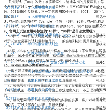
T:指测试（Test）次数；在实验室中，这通常指的是反应孔；每
个反应孔可以是一个实验样本，或者对照；并不代表测的样本个
G0713W
α-木糖苷酶试剂盒
微板法（
数。50T是50个反应孔，不一定代表测50个样本； 100T、120T也
是如此；
G0713F
α-木糖苷酶试剂盒
可见分光
S：指可以测试的样本（Sample）个数；48样、96样：指可以检测
G0712F
β-木糖苷酶试剂盒
可见分光
48个样本、96个样本（不含重复）即得到48个、96个数据结果
9、官网上试剂盒规格标注的“48样”、“96样”是什么意思呢？
G0709W
半纤维素酶/木聚糖酶试剂盒
微板法（
“48样”、“96样”是试剂盒规格，我们定义了试剂盒可以测多少样，
对于试剂盒需要的试剂量都给足的；一般会给到超出需用量的10-
G0716W48
半纤维素含量试剂盒
微板法（
20%。
48样、96样：指可以检测48个样本、96个样本（不含重复）即得
G0715F
纤维素含量(CLL)试剂盒
可见分光
到48个、96个最终的数据结果。格锐思生物的试剂盒48样可以测不
少于50个样本；96样指可以测定不少于100个样本。
G0708F
木质素( Lignin)含量试剂盒（乙酰化法）
紫外分光
10、标准曲线是否需要重新做？
一般不建议重新做标准曲线，标准曲线绘制会损耗试剂量，不够
G0705F
离子结合型果胶(ISP)/螯合性果含量试剂盒
可见分光
测到试剂盒规格的样本数量，另外我们的标准曲线是可以溯源，保
证标曲的客观、真实、科学严谨，可以直接使用。
G0703F
原果胶(PP)含量试剂盒
可见分光
a、格锐思针对需要标曲曲线的指标，给了标准曲线方程，同时给
G0717W
总果胶含量试剂盒
微板法（
了标准曲线图，以证实我们的标曲是客观做出来的，不是理论推导
的。
G0717F
总果胶含量试剂盒
可见分光
b、格锐思同时给了标准曲线绘制的实验的步骤，客户对标曲有疑
问的话，可以按照我们步骤，重新做标曲。
G0717W48
总果胶含量试剂盒
微板法（
c、格锐思根据标曲推导出最终的计算公式，客户只需要测出吸光