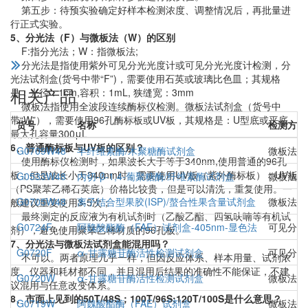
第五步：待预实验确定好样本检测浓度、调整情况后，再批量进
行正式实验。
5、分光法（F）与微板法（W）的区别
F:指分光法；W：指微板法;
分光法是指使用紫外可见分光光度计或可见分光光度计检测，分
光法试剂盒(货号中带“F”)，需要使用石英或玻璃比色皿；其规格
相关产品
是：光径：1cm,容积：1mL, 狭缝宽：3mm
微板法指使用全波段连续酶标仪检测。微板法试剂盒（货号中
带“W”），需要使用96孔酶标板或UV板，其规格是：U型底或平底、
货号
名称
检测方法
最大孔容量300μL
6、普通酶标板与UV板的区别？
G0709W48
半纤维素酶/木聚糖酶试剂盒
微板法(
使用酶标仪检测时，如果波长大于等于340nm,使用普通的96孔
板；但是波长小于340nm时，需要使用UV板（紫外酶标板）；UV板
G0533W48
内切-β-1,4-葡聚糖酶/纤维素酶试剂盒
微板法(
（PS聚苯乙稀石英底）价格比较贵，但是可以清洗，重复使用。一
G0705W48
离子结合型果胶(ISP)/螯合性果含量试剂盒
微板法（
般建议重复使用3-5次；
最终测定的反应液为有机试剂时（乙酸乙酯、四氢呋喃等有机试
G0724F
阿魏酸酯酶（FAE）试剂盒-405nm-显色法
可见分光
剂），避免使用聚苯乙稀材质的96孔板。
7、分光法与微板法试剂盒能混用吗？
G0720F
α-甘露糖苷酶活性检测试剂盒
可见分光
不可以。两者原理几乎一样，但因反应体系、样本用量、试剂浓
度、仪器和耗材都不同，并且混用后结果的准确性不能保证，不建
G0720W
α-甘露糖苷酶活性检测试剂盒
微板法（
议混用与任意改变体系。
8、市面上见到的50T/48S；100T/96S;120T/100S是什么意思？
G0719W
阿魏酸酯酶（FAE）试剂盒
微板法（