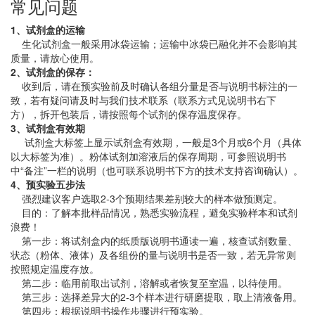
常见问题
1、试剂盒的运输
生化试剂盒一般采用冰袋运输；运输中冰袋已融化并不会影响其
质量，请放心使用。
2、试剂盒的保存：
收到后，请在预实验前及时确认各组分量是否与说明书标注的一
致，若有疑问请及时与我们技术联系（联系方式见说明书右下
方），拆开包装后，请按照每个试剂的保存温度保存。
3、试剂盒有效期
试剂盒大标签上显示试剂盒有效期，一般是3个月或6个月（具体
以大标签为准）。粉体试剂加溶液后的保存周期，可参照说明书
中“备注”一栏的说明（也可联系说明书下方的技术支持咨询确认）。
4、预实验五步法
强烈建议客户选取2-3个预期结果差别较大的样本做预测定。
目的：了解本批样品情况，熟悉实验流程，避免实验样本和试剂
浪费！
第一步：将试剂盒内的纸质版说明书通读一遍，核查试剂数量、
状态（粉体、液体）及各组份的量与说明书是否一致，若无异常则
按照规定温度存放。
第二步：临用前取出试剂，溶解或者恢复至室温，以待使用。
第三步：选择差异大的2-3个样本进行研磨提取，取上清液备用。
第四步：根据说明书操作步骤进行预实验。