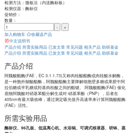
检测方法：
微板法（内送酶标板）
检测仪器：
酶标仪
促销价：
数量：
-
+
加入购物车
收藏该产品
中文说明书
产品介绍
所需实验用品
已发文章
常见问题
相关产品
助研基金
产品介绍
所需实验用品
已发文章
常见问题
相关产品
助研基金
产品介绍
阿魏酸酯酶(FAE，EC 3.1.1.73)又称肉桂酸酯酶或肉桂酸水解酶，
是一种胞外羧酸酯酶，阿魏酸酯酶主要降解细胞壁多糖或果胶中阿
拉伯糖或半乳糖或羟基肉桂酸之间的酯键。 阿魏酸酯酶(FAE) 催化
底物阿魏酸对硝基苯酯分解生成对-硝基苯酚（PNP），后者在
405nm有最大吸收峰，通过测定吸光值升高速率来计算阿魏酸酯酶
(FAE）活性。
所需实验用品
酶标仪、96孔板、低温离心机、水浴锅、可调式移液器、研钵、蒸