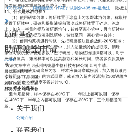
值差值与样本重量就可以带入计算。
G0724W
阿魏酸酯酶（FAE）试剂盒-405nm-显色法
微板法（
11、什么是冰浴匀浆？
（1）使用研钵匀浆：将研钵置于冰盒上匀浆即冰浴匀浆。称取样
本置于研钵中，研钵和提取液提前预冷或将研钵置于碎冰、冰盒
上，加入一半量的提取液研磨均匀，转移至离心管中，再向研钵中
助研基金
加入另一半量的提取液涮洗研钵，转移至同一离心管中合并；
（2）使用匀浆机进行匀浆：先把研磨模块提前放到-20℃预冷；
助研基金申请
然后将称好的组织放入离心管中，加入适量预冷的提取液、钢珠，
按照匀浆机要求设定参数，进行研磨，动物植物组织都可以，对于
纤维含量高，难磨样本可以提高赫兹和延长时间。或者多次反复研
JOIN
磨
*发表文章中注明苏州格锐思生物科技有限公司 即可申请。
（3）使用液氮研磨后匀浆：样本液氮研磨成粉后，加入提取液再
最优采购方案
次按照（1）、（2）的方式研磨，或者放入超声波清洗仪300W超声
专业包装 正品保障
5min，超声全程温度不得超过10℃。
急速物流 安全配送
12、样本的保存
品类齐全 轻松购物
测常规指标，样本保存在-80℃下，一年以上都可以测；保存
在-40℃下，半年之内都可以测；保存在-20℃下，三个月都没问
关于我们
题。
公司介绍
联系我们