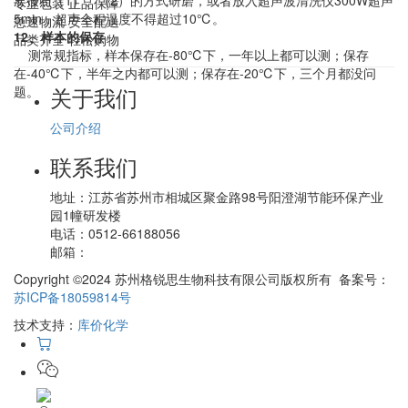
次按照（1）、（2）的方式研磨，或者放入超声波清洗仪300W超声
专业包装 正品保障
5min，超声全程温度不得超过10℃。
急速物流 安全配送
12、样本的保存
品类齐全 轻松购物
测常规指标，样本保存在-80℃下，一年以上都可以测；保存
在-40℃下，半年之内都可以测；保存在-20℃下，三个月都没问
关于我们
题。
公司介绍
联系我们
地址：
江苏省苏州市相城区聚金路98号阳澄湖节能环保产业
园1幢研发楼
电话：
0512-66188056
邮箱：
Copyright ©2024 苏州格锐思生物科技有限公司版权所有 备案号：
苏ICP备18059814号
技术支持：
库价化学