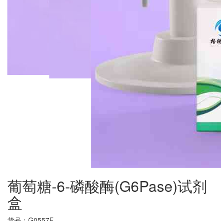
葡萄糖-6-磷酸酶(G6Pase)试剂
盒
货号：
G0557F