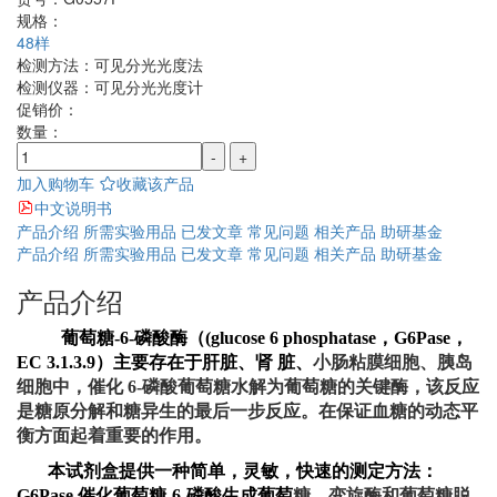
规格：
48样
检测方法：
可见分光光度法
检测仪器：
可见分光光度计
促销价：
数量：
-
+
加入购物车
收藏该产品
中文说明书
产品介绍
所需实验用品
已发文章
常见问题
相关产品
助研基金
产品介绍
所需实验用品
已发文章
常见问题
相关产品
助研基金
产品介绍
葡萄糖
-6-
磷酸酶（
(glucose 6 phosphatase
，
G6Pase
，
EC 3.1.3.9
）主要存在于肝脏、肾 脏、
小肠粘膜细胞、胰岛
细胞中，催化 6-磷酸葡萄糖水解为葡萄糖的关键酶，该反应
是糖原分解和糖异生的最后一步反应。在保证血糖的动态平
衡方面起着重要的作用。
本试剂盒提供一种简单，灵敏，快速的测定方法：
G6Pase
催化葡萄糖
-6-
磷酸生成葡萄
糖，变旋酶和葡萄糖脱