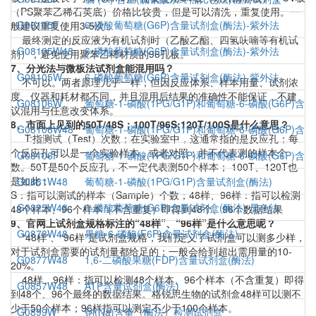
（PS聚苯乙稀石英底）价格比较贵，但是可以清洗，重复使用。一
G08105F
6-磷酸葡萄糖(G6P)含量试剂盒(酶法)-紫外法
般建议重复使用3-5次；
最终测定的反应液为有机试剂时（乙酸乙酯、四氢呋喃等有机试
G08105W48
6-磷酸葡萄糖(G6P)含量试剂盒(酶法)-紫外法
剂），避免使用聚苯乙稀材质的96孔板。
7、分光法与微板法试剂盒能混用吗？
G08105W
6-磷酸葡萄糖(G6P)含量试剂盒(酶法)-紫外法
不可以。两者原理几乎一样，但因反应体系、样本用量、试剂浓
度、仪器和耗材都不同，并且混用后结果的准确性不能保证，不建
G08106W
葡萄糖-1-磷酸(1PG/G1P)和葡萄糖-6-磷酸(G6P)含
议混用与任意改变体系。
8、市面上见到的50T/48S；100T/96S;120T/100S是什么意思？
G08106W48
葡萄糖-1-磷酸(1PG/G1P)和葡萄糖-6-磷酸(G6P)含
T:指测试（Test）次数；在实验室中，这通常指的是反应孔；每
个反应孔可以是一个实验样本，或者对照；并不代表测的样本个
G08106F
葡萄糖-1-磷酸(1PG/G1P)和葡萄糖-6-磷酸(G6P)含
数。50T是50个反应孔，不一定代表测50个样本； 100T、120T也
是如此；
G0881W48
葡萄糖-1-磷酸(1PG/G1P)含量试剂盒(酶法)
S：指可以测试的样本（Sample）个数；48样、96样：指可以检测
G0825W48
6-磷酸葡萄糖(G6P)含量试剂盒(酶法)-显色法
48个样本、96个样本（不含重复）即得到48个、96个数据结果
9、官网上试剂盒规格标注的“48样”、“96样”是什么意思呢？
G0878W48
果糖-6-磷酸(F6P)含量试剂盒(酶法)
“48样”、“96样”是试剂盒规格，我们定义了试剂盒可以测多少样，
对于试剂盒需要的试剂量都给足的；一般会给到超出需用量的10-
G0877W48
1,6-二磷酸果糖(FDP)含量试剂盒(酶法)
20%。
48样、96样：指可以检测48个样本、96个样本（不含重复）即得
G0857W48
ATP含量试剂盒(酶法)
到48个、96个最终的数据结果。格锐思生物的试剂盒48样可以测不
少于50个样本；96样指可以测定不少于100个样本。
G0899W
钠(Na)含量（酶法）检测试剂盒