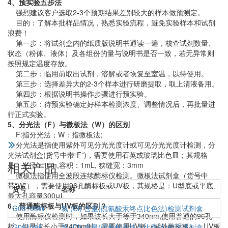
4、预实验五步法
强烈建议客户选取2-3个预期结果差别较大的样本做预测定。
目的：了解本批样品情况，熟悉实验流程，避免实验样本和试剂
浪费！
第一步：将试剂盒内的纸质版说明书通读一遍，核查试剂数量、
状态（粉体、液体）及各组份的量与说明书是否一致，若无异常则
按照规定温度存放。
第二步：临用前取出试剂，溶解或者恢复至室温，以待使用。
第三步：选择差异大的2-3个样本进行研磨提取，取上清液备用。
第四步：根据说明书操作步骤进行预实验。
第五步：待预实验确定好样本检测浓度、调整情况后，再批量进
行正式实验。
5、分光法（F）与微板法（W）的区别
F:指分光法；W：指微板法;
分光法是指使用紫外可见分光光度计或可见分光光度计检测，分
光法试剂盒(货号中带“F”)，需要使用石英或玻璃比色皿；其规格
相关产品
是：光径：1cm,容积：1mL, 狭缝宽：3mm
微板法指使用全波段连续酶标仪检测。微板法试剂盒（货号中
带“W”），需要使用96孔酶标板或UV板，其规格是：U型底或平底、
货号
名称
最大孔容量300μL
6、普通酶标板与UV板的区别？
G08108W
氯 (Cl) 含量(硫氰酸汞终点比色法)检测试剂盒
使用酶标仪检测时，如果波长大于等于340nm,使用普通的96孔
板；但是波长小于340nm时，需要使用UV板（紫外酶标板）；UV板
G08108F
氯 (Cl) 含量(硫氰酸汞终点比色法)检测试剂盒