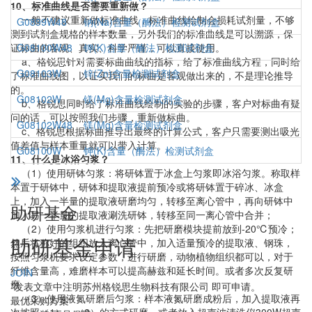
10、标准曲线是否需要重新做？
一般不建议重新做标准曲线，标准曲线绘制会损耗试剂量，不够
G0899W48
钠(Na)含量（酶法）检测试剂盒
测到试剂盒规格的样本数量，另外我们的标准曲线是可以溯源，保
证标曲的客观、真实、科学严谨，可以直接使用。
G08100W48
钾(K)含量（酶法）检测试剂盒
a、格锐思针对需要标曲曲线的指标，给了标准曲线方程，同时给
G08103W
锌(Zn)含量检测试剂盒
了标准曲线图，以证实我们的标曲是客观做出来的，不是理论推导
的。
G08102W
镁(Mg)含量检测试剂盒
b、格锐思同时给了标准曲线绘制的实验的步骤，客户对标曲有疑
问的话，可以按照我们步骤，重新做标曲。
G08102W48
镁(Mg)含量检测试剂盒
c、格锐思根据标曲推导出最终的计算公式，客户只需要测出吸光
值差值与样本重量就可以带入计算。
G08100W
钾(K)含量（酶法）检测试剂盒
11、什么是冰浴匀浆？
（1）使用研钵匀浆：将研钵置于冰盒上匀浆即冰浴匀浆。称取样
本置于研钵中，研钵和提取液提前预冷或将研钵置于碎冰、冰盒
上，加入一半量的提取液研磨均匀，转移至离心管中，再向研钵中
助研基金
加入另一半量的提取液涮洗研钵，转移至同一离心管中合并；
（2）使用匀浆机进行匀浆：先把研磨模块提前放到-20℃预冷；
助研基金申请
然后将称好的组织放入离心管中，加入适量预冷的提取液、钢珠，
按照匀浆机要求设定参数，进行研磨，动物植物组织都可以，对于
纤维含量高，难磨样本可以提高赫兹和延长时间。或者多次反复研
JOIN
磨
*发表文章中注明苏州格锐思生物科技有限公司 即可申请。
（3）使用液氮研磨后匀浆：样本液氮研磨成粉后，加入提取液再
最优采购方案