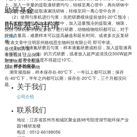
上，加入一半量的提取液研磨均匀，转移至离心管中，再向研钵中
助研基金
加入另一半量的提取液涮洗研钵，转移至同一离心管中合并；
（2）使用匀浆机进行匀浆：先把研磨模块提前放到-20℃预冷；
助研基金申请
然后将称好的组织放入离心管中，加入适量预冷的提取液、钢珠，
按照匀浆机要求设定参数，进行研磨，动物植物组织都可以，对于
纤维含量高，难磨样本可以提高赫兹和延长时间。或者多次反复研
JOIN
磨
*发表文章中注明苏州格锐思生物科技有限公司 即可申请。
（3）使用液氮研磨后匀浆：样本液氮研磨成粉后，加入提取液再
最优采购方案
次按照（1）、（2）的方式研磨，或者放入超声波清洗仪300W超声
专业包装 正品保障
5min，超声全程温度不得超过10℃。
急速物流 安全配送
12、样本的保存
品类齐全 轻松购物
测常规指标，样本保存在-80℃下，一年以上都可以测；保存
在-40℃下，半年之内都可以测；保存在-20℃下，三个月都没问
关于我们
题。
公司介绍
联系我们
地址：
江苏省苏州市相城区聚金路98号阳澄湖节能环保产业
园1幢研发楼
电话：
0512-66188056