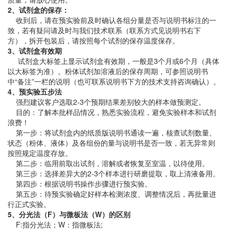
2、试剂盒的保存：
收到后，请在预实验前及时确认各组分量是否与说明书标注的一
致，若有疑问请及时与我们技术联系（联系方式见说明书右下
方），拆开包装后，请按照每个试剂的保存温度保存。
3、试剂盒有效期
试剂盒大标签上显示试剂盒有效期，一般是3个月或6个月（具体
以大标签为准）。粉体试剂加溶液后的保存周期，可参照说明书
中“备注”一栏的说明（也可联系说明书下方的技术支持咨询确认）。
4、预实验五步法
强烈建议客户选取2-3个预期结果差别较大的样本做预测定。
目的：了解本批样品情况，熟悉实验流程，避免实验样本和试剂
浪费！
第一步：将试剂盒内的纸质版说明书通读一遍，核查试剂数量、
状态（粉体、液体）及各组份的量与说明书是否一致，若无异常则
按照规定温度存放。
第二步：临用前取出试剂，溶解或者恢复至室温，以待使用。
第三步：选择差异大的2-3个样本进行研磨提取，取上清液备用。
第四步：根据说明书操作步骤进行预实验。
第五步：待预实验确定好样本检测浓度、调整情况后，再批量进
行正式实验。
5、分光法（F）与微板法（W）的区别
F:指分光法；W：指微板法;