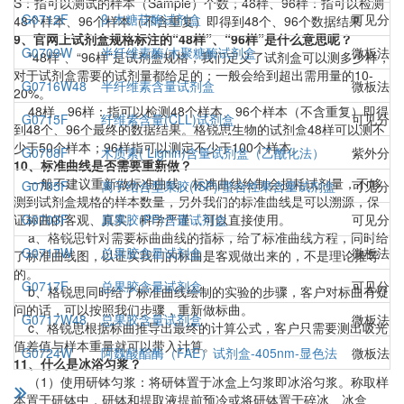
S：指可以测试的样本（Sample）个数；48样、96样：指可以检测
G0712F
β-木糖苷酶试剂盒
可见分光
48个样本、96个样本（不含重复）即得到48个、96个数据结果
9、官网上试剂盒规格标注的“48样”、“96样”是什么意思呢？
G0709W
半纤维素酶/木聚糖酶试剂盒
微板法（
“48样”、“96样”是试剂盒规格，我们定义了试剂盒可以测多少样，
对于试剂盒需要的试剂量都给足的；一般会给到超出需用量的10-
G0716W48
半纤维素含量试剂盒
微板法（
20%。
48样、96样：指可以检测48个样本、96个样本（不含重复）即得
G0715F
纤维素含量(CLL)试剂盒
可见分光
到48个、96个最终的数据结果。格锐思生物的试剂盒48样可以测不
少于50个样本；96样指可以测定不少于100个样本。
G0708F
木质素( Lignin)含量试剂盒（乙酰化法）
紫外分光
10、标准曲线是否需要重新做？
一般不建议重新做标准曲线，标准曲线绘制会损耗试剂量，不够
G0705F
离子结合型果胶(ISP)/螯合性果含量试剂盒
可见分光
测到试剂盒规格的样本数量，另外我们的标准曲线是可以溯源，保
证标曲的客观、真实、科学严谨，可以直接使用。
G0703F
原果胶(PP)含量试剂盒
可见分光
a、格锐思针对需要标曲曲线的指标，给了标准曲线方程，同时给
G0717W
总果胶含量试剂盒
微板法（
了标准曲线图，以证实我们的标曲是客观做出来的，不是理论推导
的。
G0717F
总果胶含量试剂盒
可见分光
b、格锐思同时给了标准曲线绘制的实验的步骤，客户对标曲有疑
问的话，可以按照我们步骤，重新做标曲。
G0717W48
总果胶含量试剂盒
微板法（
c、格锐思根据标曲推导出最终的计算公式，客户只需要测出吸光
值差值与样本重量就可以带入计算。
G0724W
阿魏酸酯酶（FAE）试剂盒-405nm-显色法
微板法（
11、什么是冰浴匀浆？
（1）使用研钵匀浆：将研钵置于冰盒上匀浆即冰浴匀浆。称取样
本置于研钵中，研钵和提取液提前预冷或将研钵置于碎冰、冰盒