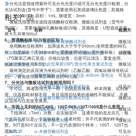
分光法是指使用紫外可见分光光度计或可见分光光度计检测，分
光法试剂盒(货号中带“F”)，需要使用石英或玻璃比色皿；其规格
相关产品
是：光径：1cm,容积：1mL, 狭缝宽：3mm
微板法指使用全波段连续酶标仪检测。微板法试剂盒（货号中
带“W”），需要使用96孔酶标板或UV板，其规格是：U型底或平底、
货号
名称
检测方法
最大孔容量300μL
6、普通酶标板与UV板的区别？
G0709W48
半纤维素酶/木聚糖酶试剂盒
微板法(
使用酶标仪检测时，如果波长大于等于340nm,使用普通的96孔
板；但是波长小于340nm时，需要使用UV板（紫外酶标板）；UV板
G0533W48
内切-β-1,4-葡聚糖酶/纤维素酶试剂盒
微板法(
（PS聚苯乙稀石英底）价格比较贵，但是可以清洗，重复使用。一
G0705W48
离子结合型果胶(ISP)/螯合性果含量试剂盒
微板法（
般建议重复使用3-5次；
最终测定的反应液为有机试剂时（乙酸乙酯、四氢呋喃等有机试
G0724F
阿魏酸酯酶（FAE）试剂盒-405nm-显色法
可见分光
剂），避免使用聚苯乙稀材质的96孔板。
7、分光法与微板法试剂盒能混用吗？
G0720F
α-甘露糖苷酶活性检测试剂盒
可见分光
不可以。两者原理几乎一样，但因反应体系、样本用量、试剂浓
度、仪器和耗材都不同，并且混用后结果的准确性不能保证，不建
G0720W
α-甘露糖苷酶活性检测试剂盒
微板法（
议混用与任意改变体系。
8、市面上见到的50T/48S；100T/96S;120T/100S是什么意思？
G0719W
阿魏酸酯酶（FAE）试剂盒
微板法（
T:指测试（Test）次数；在实验室中，这通常指的是反应孔；每
个反应孔可以是一个实验样本，或者对照；并不代表测的样本个
G0713W
α-木糖苷酶试剂盒
微板法（
数。50T是50个反应孔，不一定代表测50个样本； 100T、120T也
是如此；
G0713F
α-木糖苷酶试剂盒
可见分光