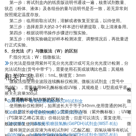
第一步：将试剂盒内的纸质版说明书通读一遍，核查试剂数量、
状态（粉体、液体）及各组份的量与说明书是否一致，若无异常则
按照规定温度存放。
第二步：临用前取出试剂，溶解或者恢复至室温，以待使用。
第三步：选择差异大的2-3个样本进行研磨提取，取上清液备用。
第四步：根据说明书操作步骤进行预实验。
第五步：待预实验确定好样本检测浓度、调整情况后，再批量进
行正式实验。
5、分光法（F）与微板法（W）的区别
F:指分光法；W：指微板法;
分光法是指使用紫外可见分光光度计或可见分光光度计检测，分
光法试剂盒(货号中带“F”)，需要使用石英或玻璃比色皿；其规格
相关产品
是：光径：1cm,容积：1mL, 狭缝宽：3mm
微板法指使用全波段连续酶标仪检测。微板法试剂盒（货号中
带“W”），需要使用96孔酶标板或UV板，其规格是：U型底或平底、
货号
名称
检测
最大孔容量300μL
6、普通酶标板与UV板的区别？
G0812W
葡萄糖脱氢酶(GCDH)试剂盒
微板
使用酶标仪检测时，如果波长大于等于340nm,使用普通的96孔
板；但是波长小于340nm时，需要使用UV板（紫外酶标板）；UV板
G0812F
葡萄糖脱氢酶(GCDH)试剂盒
可见
（PS聚苯乙稀石英底）价格比较贵，但是可以清洗，重复使用。一
G0805W
6-磷酸葡萄糖脱氢酶(G6PDH)试剂盒(WST-8法)
微板
般建议重复使用3-5次；
最终测定的反应液为有机试剂时（乙酸乙酯、四氢呋喃等有机试
G0805F
6-磷酸葡萄糖脱氢酶(G6PDH)试剂盒(WST-8法)
可见
剂），避免使用聚苯乙稀材质的96孔板。