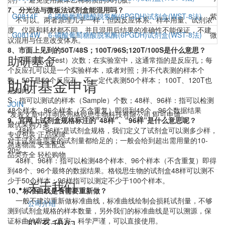
7、分光法与微板法试剂盒能混用吗？
G0814F
6-磷酸葡萄糖酸脱氢酶(6PGDH)试剂盒(WST-8法)
紫外
不可以。两者原理几乎一样，但因反应体系、样本用量、试剂浓
度、仪器和耗材都不同，并且混用后结果的准确性不能保证，不建
G0814W
6-磷酸葡萄糖酸脱氢酶(6PGDH)试剂盒(WST-8法)
微板
议混用与任意改变体系。
8、市面上见到的50T/48S；100T/96S;120T/100S是什么意思？
助研基金
T:指测试（Test）次数；在实验室中，这通常指的是反应孔；每
个反应孔可以是一个实验样本，或者对照；并不代表测的样本个
数。50T是50个反应孔，不一定代表测50个样本； 100T、120T也
助研基金申请
是如此；
S：指可以测试的样本（Sample）个数；48样、96样：指可以检测
JOIN
48个样本、96个样本（不含重复）即得到48个、96个数据结果
*发表文章中注明苏州格锐思生物科技有限公司 即可申请。
9、官网上试剂盒规格标注的“48样”、“96样”是什么意思呢？
最优采购方案
“48样”、“96样”是试剂盒规格，我们定义了试剂盒可以测多少样，
专业包装 正品保障
对于试剂盒需要的试剂量都给足的；一般会给到超出需用量的10-
急速物流 安全配送
20%。
品类齐全 轻松购物
48样、96样：指可以检测48个样本、96个样本（不含重复）即得
到48个、96个最终的数据结果。格锐思生物的试剂盒48样可以测不
少于50个样本；96样指可以测定不少于100个样本。
关于我们
10、标准曲线是否需要重新做？
一般不建议重新做标准曲线，标准曲线绘制会损耗试剂量，不够
公司介绍
测到试剂盒规格的样本数量，另外我们的标准曲线是可以溯源，保
证标曲的客观、真实、科学严谨，可以直接使用。
联系我们