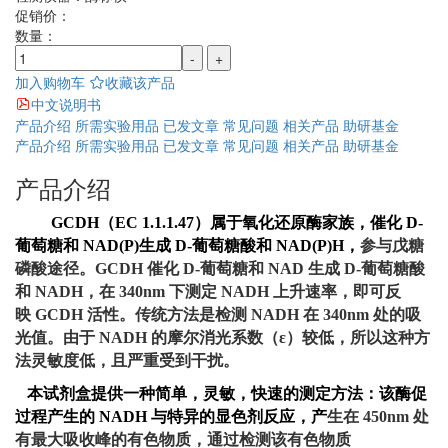
促销价：
数量：
-
+
加入购物车
收藏该产品
中文说明书
产品介绍
所需实验用品
已发文章
常见问题
相关产品
助研基金
产品介绍
所需实验用品
已发文章
常见问题
相关产品
助研基金
产品介绍
GCDH
（
EC 1.1.1.47
）属于氧化还原酶家族，催化
D-
葡萄糖和
NAD(P)
生成
D-
葡萄糖酸和
NAD(P)H
，
参与戊糖
磷酸途径。
GCDH
催化
D-
葡萄糖和
NAD
生成
D-
葡萄糖酸
和
NADH
，在
340nm
下测定
NADH
上
升速率，即可反
映
GCDH
活性。传统方法是检测
NADH
在
340nm
处的吸
光值。由于
NADH
的摩尔消光系
数（
ε
）较低，所以这种方
法灵敏度低，且严重受到干扰。
本试剂盒提供一种简单，灵敏，快速的测定方法：该酶促
过程产生的
NADH
与特异的显色剂反应，产
生在
450nm
处
有最大吸收峰的有色物质，通过检测该有色物质