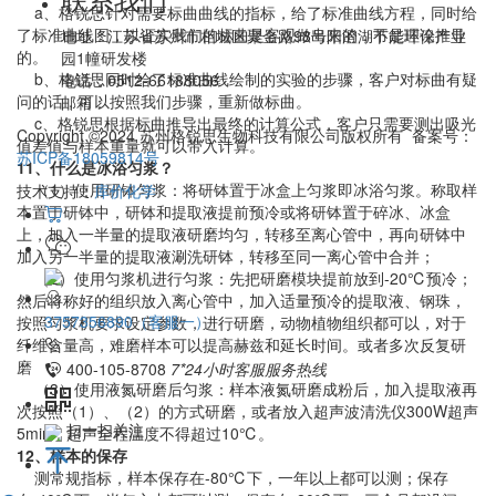
a、格锐思针对需要标曲曲线的指标，给了标准曲线方程，同时给
了标准曲线图，以证实我们的标曲是客观做出来的，不是理论推导
地址：
江苏省苏州市相城区聚金路98号阳澄湖节能环保产业
的。
园1幢研发楼
b、格锐思同时给了标准曲线绘制的实验的步骤，客户对标曲有疑
电话：
0512-66188056
问的话，可以按照我们步骤，重新做标曲。
邮箱：
c、格锐思根据标曲推导出最终的计算公式，客户只需要测出吸光
Copyright ©2024 苏州格锐思生物科技有限公司版权所有 备案号：
值差值与样本重量就可以带入计算。
苏ICP备18059814号
11、什么是冰浴匀浆？
（1）使用研钵匀浆：将研钵置于冰盒上匀浆即冰浴匀浆。称取样
技术支持：
库价化学
本置于研钵中，研钵和提取液提前预冷或将研钵置于碎冰、冰盒
上，加入一半量的提取液研磨均匀，转移至离心管中，再向研钵中
加入另一半量的提取液涮洗研钵，转移至同一离心管中合并；
（2）使用匀浆机进行匀浆：先把研磨模块提前放到-20℃预冷；
然后将称好的组织放入离心管中，加入适量预冷的提取液、钢珠，
3757356890（客服一）
按照匀浆机要求设定参数，进行研磨，动物植物组织都可以，对于
纤维含量高，难磨样本可以提高赫兹和延长时间。或者多次反复研
磨
400-105-8708
7*24小时客服服务热线
（3）使用液氮研磨后匀浆：样本液氮研磨成粉后，加入提取液再
次按照（1）、（2）的方式研磨，或者放入超声波清洗仪300W超声
扫一扫关注
5min，超声全程温度不得超过10℃。
12、样本的保存
测常规指标，样本保存在-80℃下，一年以上都可以测；保存