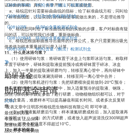
证标曲的客观、真实、科学严谨，可以直接使用。
G08100W48
钾(K)含量（酶法）检测试剂盒
a、格锐思针对需要标曲曲线的指标，给了标准曲线方程，同时给
G08103W
锌(Zn)含量检测试剂盒
了标准曲线图，以证实我们的标曲是客观做出来的，不是理论推导
的。
G08102W
镁(Mg)含量检测试剂盒
b、格锐思同时给了标准曲线绘制的实验的步骤，客户对标曲有疑
问的话，可以按照我们步骤，重新做标曲。
G08102W48
镁(Mg)含量检测试剂盒
c、格锐思根据标曲推导出最终的计算公式，客户只需要测出吸光
值差值与样本重量就可以带入计算。
G08100W
钾(K)含量（酶法）检测试剂盒
11、什么是冰浴匀浆？
（1）使用研钵匀浆：将研钵置于冰盒上匀浆即冰浴匀浆。称取样
本置于研钵中，研钵和提取液提前预冷或将研钵置于碎冰、冰盒
上，加入一半量的提取液研磨均匀，转移至离心管中，再向研钵中
助研基金
加入另一半量的提取液涮洗研钵，转移至同一离心管中合并；
（2）使用匀浆机进行匀浆：先把研磨模块提前放到-20℃预冷；
助研基金申请
然后将称好的组织放入离心管中，加入适量预冷的提取液、钢珠，
按照匀浆机要求设定参数，进行研磨，动物植物组织都可以，对于
纤维含量高，难磨样本可以提高赫兹和延长时间。或者多次反复研
JOIN
磨
*发表文章中注明苏州格锐思生物科技有限公司 即可申请。
（3）使用液氮研磨后匀浆：样本液氮研磨成粉后，加入提取液再
最优采购方案
次按照（1）、（2）的方式研磨，或者放入超声波清洗仪300W超声
专业包装 正品保障
5min，超声全程温度不得超过10℃。
急速物流 安全配送
12、样本的保存
品类齐全 轻松购物