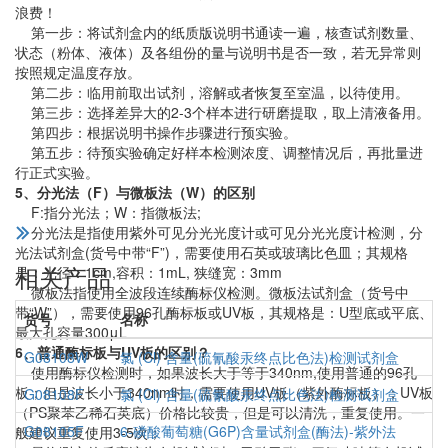
浪费！
第一步：将试剂盒内的纸质版说明书通读一遍，核查试剂数量、
状态（粉体、液体）及各组份的量与说明书是否一致，若无异常则
按照规定温度存放。
第二步：临用前取出试剂，溶解或者恢复至室温，以待使用。
第三步：选择差异大的2-3个样本进行研磨提取，取上清液备用。
第四步：根据说明书操作步骤进行预实验。
第五步：待预实验确定好样本检测浓度、调整情况后，再批量进
行正式实验。
5、分光法（F）与微板法（W）的区别
F:指分光法；W：指微板法;
分光法是指使用紫外可见分光光度计或可见分光光度计检测，分
光法试剂盒(货号中带“F”)，需要使用石英或玻璃比色皿；其规格
相关产品
是：光径：1cm,容积：1mL, 狭缝宽：3mm
微板法指使用全波段连续酶标仪检测。微板法试剂盒（货号中
带“W”），需要使用96孔酶标板或UV板，其规格是：U型底或平底、
货号
名称
最大孔容量300μL
6、普通酶标板与UV板的区别？
G08108W
氯 (Cl) 含量(硫氰酸汞终点比色法)检测试剂盒
使用酶标仪检测时，如果波长大于等于340nm,使用普通的96孔
板；但是波长小于340nm时，需要使用UV板（紫外酶标板）；UV板
G08108F
氯 (Cl) 含量(硫氰酸汞终点比色法)检测试剂盒
（PS聚苯乙稀石英底）价格比较贵，但是可以清洗，重复使用。一
G08105F
6-磷酸葡萄糖(G6P)含量试剂盒(酶法)-紫外法
般建议重复使用3-5次；