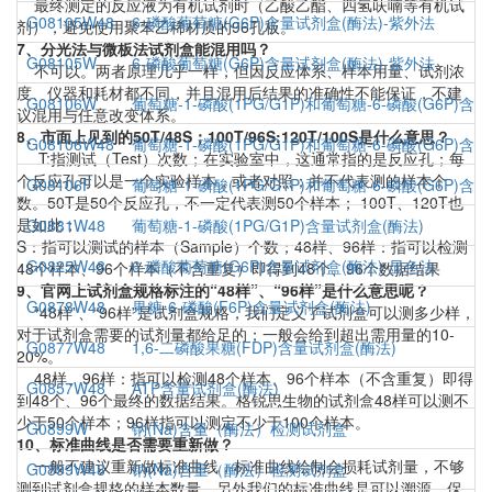
最终测定的反应液为有机试剂时（乙酸乙酯、四氢呋喃等有机试
G08105W48
6-磷酸葡萄糖(G6P)含量试剂盒(酶法)-紫外法
剂），避免使用聚苯乙稀材质的96孔板。
7、分光法与微板法试剂盒能混用吗？
G08105W
6-磷酸葡萄糖(G6P)含量试剂盒(酶法)-紫外法
不可以。两者原理几乎一样，但因反应体系、样本用量、试剂浓
度、仪器和耗材都不同，并且混用后结果的准确性不能保证，不建
G08106W
葡萄糖-1-磷酸(1PG/G1P)和葡萄糖-6-磷酸(G6P)含
议混用与任意改变体系。
8、市面上见到的50T/48S；100T/96S;120T/100S是什么意思？
G08106W48
葡萄糖-1-磷酸(1PG/G1P)和葡萄糖-6-磷酸(G6P)含
T:指测试（Test）次数；在实验室中，这通常指的是反应孔；每
个反应孔可以是一个实验样本，或者对照；并不代表测的样本个
G08106F
葡萄糖-1-磷酸(1PG/G1P)和葡萄糖-6-磷酸(G6P)含
数。50T是50个反应孔，不一定代表测50个样本； 100T、120T也
是如此；
G0881W48
葡萄糖-1-磷酸(1PG/G1P)含量试剂盒(酶法)
S：指可以测试的样本（Sample）个数；48样、96样：指可以检测
G0825W48
6-磷酸葡萄糖(G6P)含量试剂盒(酶法)-显色法
48个样本、96个样本（不含重复）即得到48个、96个数据结果
9、官网上试剂盒规格标注的“48样”、“96样”是什么意思呢？
G0878W48
果糖-6-磷酸(F6P)含量试剂盒(酶法)
“48样”、“96样”是试剂盒规格，我们定义了试剂盒可以测多少样，
对于试剂盒需要的试剂量都给足的；一般会给到超出需用量的10-
G0877W48
1,6-二磷酸果糖(FDP)含量试剂盒(酶法)
20%。
48样、96样：指可以检测48个样本、96个样本（不含重复）即得
G0857W48
ATP含量试剂盒(酶法)
到48个、96个最终的数据结果。格锐思生物的试剂盒48样可以测不
少于50个样本；96样指可以测定不少于100个样本。
G0899W
钠(Na)含量（酶法）检测试剂盒
10、标准曲线是否需要重新做？
一般不建议重新做标准曲线，标准曲线绘制会损耗试剂量，不够
G0899W48
钠(Na)含量（酶法）检测试剂盒
测到试剂盒规格的样本数量，另外我们的标准曲线是可以溯源，保