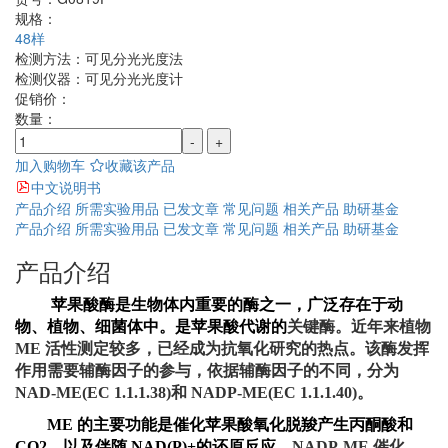
规格：
48样
检测方法：
可见分光光度法
检测仪器：
可见分光光度计
促销价：
数量：
-
+
加入购物车
收藏该产品
中文说明书
产品介绍
所需实验用品
已发文章
常见问题
相关产品
助研基金
产品介绍
所需实验用品
已发文章
常见问题
相关产品
助研基金
产品介绍
苹果酸酶是生物体内重要的酶之一，广泛存在于动
物、植物、细菌体中。是苹果酸代谢的
关键酶。近年来植物
ME 活性测定较多，已经成为抗氧化研究的热点。该酶发挥
作用需要辅酶因子的参与，依据辅酶因子的不同，分为
NAD-ME(EC 1.1.1.38)和 NADP-ME(EC 1.1.1.40)。
ME
的主要功能是催化苹果酸氧化脱羧产生丙酮酸和
CO
2
，以及伴随
NAD(P)
+
的还原反应，
NADP-ME 催化