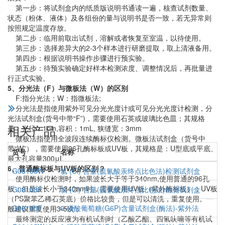
第一步：将试剂盒内的纸质版说明书通读一遍，核查试剂数量、
状态（粉体、液体）及各组份的量与说明书是否一致，若无异常则
按照规定温度存放。
第二步：临用前取出试剂，溶解或者恢复至室温，以待使用。
第三步：选择差异大的2-3个样本进行研磨提取，取上清液备用。
第四步：根据说明书操作步骤进行预实验。
第五步：待预实验确定好样本检测浓度、调整情况后，再批量进
行正式实验。
5、分光法（F）与微板法（W）的区别
F:指分光法；W：指微板法;
分光法是指使用紫外可见分光光度计或可见分光光度计检测，分
光法试剂盒(货号中带“F”)，需要使用石英或玻璃比色皿；其规格
相关产品
是：光径：1cm,容积：1mL, 狭缝宽：3mm
微板法指使用全波段连续酶标仪检测。微板法试剂盒（货号中
带“W”），需要使用96孔酶标板或UV板，其规格是：U型底或平底、
货号
名称
最大孔容量300μL
6、普通酶标板与UV板的区别？
G08108W
氯 (Cl) 含量(硫氰酸汞终点比色法)检测试剂盒
使用酶标仪检测时，如果波长大于等于340nm,使用普通的96孔
板；但是波长小于340nm时，需要使用UV板（紫外酶标板）；UV板
G08108F
氯 (Cl) 含量(硫氰酸汞终点比色法)检测试剂盒
（PS聚苯乙稀石英底）价格比较贵，但是可以清洗，重复使用。一
G08105F
6-磷酸葡萄糖(G6P)含量试剂盒(酶法)-紫外法
般建议重复使用3-5次；
最终测定的反应液为有机试剂时（乙酸乙酯、四氢呋喃等有机试