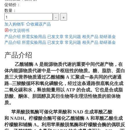
促销价：
数量：
-
+
加入购物车
收藏该产品
中文说明书
产品介绍
所需实验用品
已发文章
常见问题
相关产品
助研基金
产品介绍
所需实验用品
已发文章
常见问题
相关产品
助研基金
产品介绍
乙酰辅酶
A
是能源物质代谢的重要中间代谢产物，在
体内能源物质代谢中是一个枢
纽性的物质。糖、脂肪、蛋白
质三大营养物质通过乙酰辅酶 A 汇聚成一条共同的代谢通
路--三羧酸循环和氧化磷酸化，经过这条通路彻底氧化生成
二氧化碳和水，释放能量用以 ATP 的合成。它也是合成脂
肪酸、酮体、胆固醇及其衍生物等生理活性物质的前体物
质。
苹果酸脱氢酶可催化苹果酸和
NAD
生成草酰乙酸
和
NADH
。柠檬酸合酶可催化乙
酰辅酶 A 和草酰乙酸生成
柠檬酸和辅酶 A。利用苹果酸脱氢酶和柠檬酸合酶的偶联反