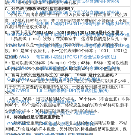
G08105W48
6-磷酸葡萄糖(G6P)含量试剂盒(酶法)-紫外法
剂），避免使用聚苯乙稀材质的96孔板。
7、分光法与微板法试剂盒能混用吗？
G08105W
6-磷酸葡萄糖(G6P)含量试剂盒(酶法)-紫外法
不可以。两者原理几乎一样，但因反应体系、样本用量、试剂浓
度、仪器和耗材都不同，并且混用后结果的准确性不能保证，不建
G08106W
葡萄糖-1-磷酸(1PG/G1P)和葡萄糖-6-磷酸(G6P)含
议混用与任意改变体系。
8、市面上见到的50T/48S；100T/96S;120T/100S是什么意思？
G08106W48
葡萄糖-1-磷酸(1PG/G1P)和葡萄糖-6-磷酸(G6P)含
T:指测试（Test）次数；在实验室中，这通常指的是反应孔；每
个反应孔可以是一个实验样本，或者对照；并不代表测的样本个
G08106F
葡萄糖-1-磷酸(1PG/G1P)和葡萄糖-6-磷酸(G6P)含
数。50T是50个反应孔，不一定代表测50个样本； 100T、120T也
是如此；
G0881W48
葡萄糖-1-磷酸(1PG/G1P)含量试剂盒(酶法)
S：指可以测试的样本（Sample）个数；48样、96样：指可以检测
G0825W48
6-磷酸葡萄糖(G6P)含量试剂盒(酶法)-显色法
48个样本、96个样本（不含重复）即得到48个、96个数据结果
9、官网上试剂盒规格标注的“48样”、“96样”是什么意思呢？
G0878W48
果糖-6-磷酸(F6P)含量试剂盒(酶法)
“48样”、“96样”是试剂盒规格，我们定义了试剂盒可以测多少样，
对于试剂盒需要的试剂量都给足的；一般会给到超出需用量的10-
G0877W48
1,6-二磷酸果糖(FDP)含量试剂盒(酶法)
20%。
48样、96样：指可以检测48个样本、96个样本（不含重复）即得
G0857W48
ATP含量试剂盒(酶法)
到48个、96个最终的数据结果。格锐思生物的试剂盒48样可以测不
少于50个样本；96样指可以测定不少于100个样本。
G0899W
钠(Na)含量（酶法）检测试剂盒
10、标准曲线是否需要重新做？
一般不建议重新做标准曲线，标准曲线绘制会损耗试剂量，不够
G0899W48
钠(Na)含量（酶法）检测试剂盒
测到试剂盒规格的样本数量，另外我们的标准曲线是可以溯源，保
证标曲的客观、真实、科学严谨，可以直接使用。
G08100W48
钾(K)含量（酶法）检测试剂盒