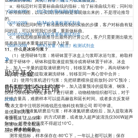
a、格锐思针对需要标曲曲线的指标，给了标准曲线方程，同时给
G08103W
锌(Zn)含量检测试剂盒
了标准曲线图，以证实我们的标曲是客观做出来的，不是理论推导
的。
G08102W
镁(Mg)含量检测试剂盒
b、格锐思同时给了标准曲线绘制的实验的步骤，客户对标曲有疑
问的话，可以按照我们步骤，重新做标曲。
G08102W48
镁(Mg)含量检测试剂盒
c、格锐思根据标曲推导出最终的计算公式，客户只需要测出吸光
值差值与样本重量就可以带入计算。
G08100W
钾(K)含量（酶法）检测试剂盒
11、什么是冰浴匀浆？
（1）使用研钵匀浆：将研钵置于冰盒上匀浆即冰浴匀浆。称取样
本置于研钵中，研钵和提取液提前预冷或将研钵置于碎冰、冰盒
上，加入一半量的提取液研磨均匀，转移至离心管中，再向研钵中
助研基金
加入另一半量的提取液涮洗研钵，转移至同一离心管中合并；
（2）使用匀浆机进行匀浆：先把研磨模块提前放到-20℃预冷；
助研基金申请
然后将称好的组织放入离心管中，加入适量预冷的提取液、钢珠，
按照匀浆机要求设定参数，进行研磨，动物植物组织都可以，对于
纤维含量高，难磨样本可以提高赫兹和延长时间。或者多次反复研
JOIN
磨
*发表文章中注明苏州格锐思生物科技有限公司 即可申请。
（3）使用液氮研磨后匀浆：样本液氮研磨成粉后，加入提取液再
最优采购方案
次按照（1）、（2）的方式研磨，或者放入超声波清洗仪300W超声
专业包装 正品保障
5min，超声全程温度不得超过10℃。
急速物流 安全配送
12、样本的保存
品类齐全 轻松购物
测常规指标，样本保存在-80℃下，一年以上都可以测；保存