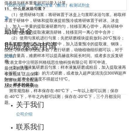
值差值与样本重量就可以带入计算。
G08100W
钾(K)含量（酶法）检测试剂盒
11、什么是冰浴匀浆？
（1）使用研钵匀浆：将研钵置于冰盒上匀浆即冰浴匀浆。称取样
本置于研钵中，研钵和提取液提前预冷或将研钵置于碎冰、冰盒
上，加入一半量的提取液研磨均匀，转移至离心管中，再向研钵中
助研基金
加入另一半量的提取液涮洗研钵，转移至同一离心管中合并；
（2）使用匀浆机进行匀浆：先把研磨模块提前放到-20℃预冷；
助研基金申请
然后将称好的组织放入离心管中，加入适量预冷的提取液、钢珠，
按照匀浆机要求设定参数，进行研磨，动物植物组织都可以，对于
纤维含量高，难磨样本可以提高赫兹和延长时间。或者多次反复研
JOIN
磨
*发表文章中注明苏州格锐思生物科技有限公司 即可申请。
（3）使用液氮研磨后匀浆：样本液氮研磨成粉后，加入提取液再
最优采购方案
次按照（1）、（2）的方式研磨，或者放入超声波清洗仪300W超声
专业包装 正品保障
5min，超声全程温度不得超过10℃。
急速物流 安全配送
12、样本的保存
品类齐全 轻松购物
测常规指标，样本保存在-80℃下，一年以上都可以测；保存
在-40℃下，半年之内都可以测；保存在-20℃下，三个月都没问
关于我们
题。
公司介绍
联系我们