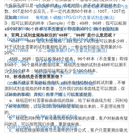
个反应孔可以是一个实验样本，或者对照；并不代表测的样本个
G08106F
葡萄糖-1-磷酸(1PG/G1P)和葡萄糖-6-磷酸(G6P)含
数。50T是50个反应孔，不一定代表测50个样本； 100T、120T也
是如此；
G0881W48
葡萄糖-1-磷酸(1PG/G1P)含量试剂盒(酶法)
S：指可以测试的样本（Sample）个数；48样、96样：指可以检测
G0825W48
6-磷酸葡萄糖(G6P)含量试剂盒(酶法)-显色法
48个样本、96个样本（不含重复）即得到48个、96个数据结果
9、官网上试剂盒规格标注的“48样”、“96样”是什么意思呢？
G0878W48
果糖-6-磷酸(F6P)含量试剂盒(酶法)
“48样”、“96样”是试剂盒规格，我们定义了试剂盒可以测多少样，
对于试剂盒需要的试剂量都给足的；一般会给到超出需用量的10-
G0877W48
1,6-二磷酸果糖(FDP)含量试剂盒(酶法)
20%。
48样、96样：指可以检测48个样本、96个样本（不含重复）即得
G0857W48
ATP含量试剂盒(酶法)
到48个、96个最终的数据结果。格锐思生物的试剂盒48样可以测不
少于50个样本；96样指可以测定不少于100个样本。
G0899W
钠(Na)含量（酶法）检测试剂盒
10、标准曲线是否需要重新做？
一般不建议重新做标准曲线，标准曲线绘制会损耗试剂量，不够
G0899W48
钠(Na)含量（酶法）检测试剂盒
测到试剂盒规格的样本数量，另外我们的标准曲线是可以溯源，保
证标曲的客观、真实、科学严谨，可以直接使用。
G08100W48
钾(K)含量（酶法）检测试剂盒
a、格锐思针对需要标曲曲线的指标，给了标准曲线方程，同时给
G08103W
锌(Zn)含量检测试剂盒
了标准曲线图，以证实我们的标曲是客观做出来的，不是理论推导
的。
G08102W
镁(Mg)含量检测试剂盒
b、格锐思同时给了标准曲线绘制的实验的步骤，客户对标曲有疑
问的话，可以按照我们步骤，重新做标曲。
G08102W48
镁(Mg)含量检测试剂盒
c、格锐思根据标曲推导出最终的计算公式，客户只需要测出吸光