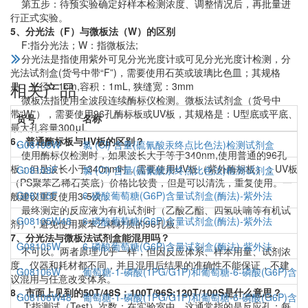
第五步：待预实验确定好样本检测浓度、调整情况后，再批量进
行正式实验。
5、分光法（F）与微板法（W）的区别
F:指分光法；W：指微板法;
分光法是指使用紫外可见分光光度计或可见分光光度计检测，分
光法试剂盒(货号中带“F”)，需要使用石英或玻璃比色皿；其规格
相关产品
是：光径：1cm,容积：1mL, 狭缝宽：3mm
微板法指使用全波段连续酶标仪检测。微板法试剂盒（货号中
带“W”），需要使用96孔酶标板或UV板，其规格是：U型底或平底、
货号
名称
最大孔容量300μL
6、普通酶标板与UV板的区别？
G08108W
氯 (Cl) 含量(硫氰酸汞终点比色法)检测试剂盒
使用酶标仪检测时，如果波长大于等于340nm,使用普通的96孔
板；但是波长小于340nm时，需要使用UV板（紫外酶标板）；UV板
G08108F
氯 (Cl) 含量(硫氰酸汞终点比色法)检测试剂盒
（PS聚苯乙稀石英底）价格比较贵，但是可以清洗，重复使用。一
G08105F
6-磷酸葡萄糖(G6P)含量试剂盒(酶法)-紫外法
般建议重复使用3-5次；
最终测定的反应液为有机试剂时（乙酸乙酯、四氢呋喃等有机试
G08105W48
6-磷酸葡萄糖(G6P)含量试剂盒(酶法)-紫外法
剂），避免使用聚苯乙稀材质的96孔板。
7、分光法与微板法试剂盒能混用吗？
G08105W
6-磷酸葡萄糖(G6P)含量试剂盒(酶法)-紫外法
不可以。两者原理几乎一样，但因反应体系、样本用量、试剂浓
度、仪器和耗材都不同，并且混用后结果的准确性不能保证，不建
G08106W
葡萄糖-1-磷酸(1PG/G1P)和葡萄糖-6-磷酸(G6P)含
议混用与任意改变体系。
8、市面上见到的50T/48S；100T/96S;120T/100S是什么意思？
G08106W48
葡萄糖-1-磷酸(1PG/G1P)和葡萄糖-6-磷酸(G6P)含
T:指测试（Test）次数；在实验室中，这通常指的是反应孔；每