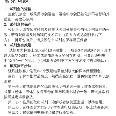
1、试剂盒的运输
生化试剂盒一般采用冰袋运输；运输中冰袋已融化并不会影响其
质量，请放心使用。
2、试剂盒的保存：
收到后，请在预实验前及时确认各组分量是否与说明书标注的一
致，若有疑问请及时与我们技术联系（联系方式见说明书右下
方），拆开包装后，请按照每个试剂的保存温度保存。
3、试剂盒有效期
试剂盒大标签上显示试剂盒有效期，一般是3个月或6个月（具体
以大标签为准）。粉体试剂加溶液后的保存周期，可参照说明书
中“备注”一栏的说明（也可联系说明书下方的技术支持咨询确认）。
4、预实验五步法
强烈建议客户选取2-3个预期结果差别较大的样本做预测定。
目的：了解本批样品情况，熟悉实验流程，避免实验样本和试剂
浪费！
第一步：将试剂盒内的纸质版说明书通读一遍，核查试剂数量、
状态（粉体、液体）及各组份的量与说明书是否一致，若无异常则
按照规定温度存放。
第二步：临用前取出试剂，溶解或者恢复至室温，以待使用。
第三步：选择差异大的2-3个样本进行研磨提取，取上清液备用。
第四步：根据说明书操作步骤进行预实验。