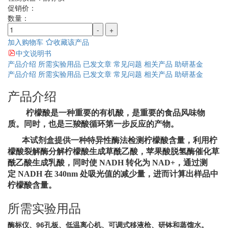
促销价：
数量：
-
+
加入购物车
收藏该产品
中文说明书
产品介绍
所需实验用品
已发文章
常见问题
相关产品
助研基金
产品介绍
所需实验用品
已发文章
常见问题
相关产品
助研基金
产品介绍
柠檬酸是一种重要的有机酸，是重要的食品风味物
质。同时，也是三羧酸循环第一
步反应的产物。
本试剂盒提供一种特异性酶法检测柠檬酸含量，利用柠
檬酸裂解酶分解柠檬酸生成
草酰乙酸，苹果酸脱氢酶催化草
酰乙酸生成乳酸，同时使 NADH 转化为 NAD+，通过测
定 NADH 在 340nm 处吸光值的减少量，进而计算出样品中
柠檬酸含量。
所需实验用品
酶标仪、96孔板、低温离心机、可调式移液枪、研钵和蒸馏水。