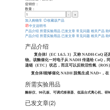
促销价：
数量：
-
+
加入购物车
收藏该产品
中文说明书
产品介绍
所需实验用品
已发文章
常见问题
相关产品
助
产品介绍
所需实验用品
已发文章
常见问题
相关产品
助
产品介绍
复合体
Ⅰ
（
EC
1.6.5. 3
）
又称
NADH-CoQ
还
物。该酶催化一对电子从 NADH 传递给 CoQ，
递链（ETC）状态，而且可以反映活性氧（ROS
复合体Ⅰ能够催化 NADH 脱氢生成 NAD+，在 
所需实验用品
酶标仪、96孔板、可调式移液器、低温台式离心机、研
已发文章(2)