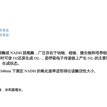
研基金
研基金
原酶或
NADH
脱氢酶，广泛存在于动物、
植物、微生物和培养细
同时可使 O2还原生成 O2.-，是呼吸电子传递链上产生 O2.
）生成状态。
340nm 下测定 NADH 的氧化速率进而得
出该酶活性大小
。
钵、冰和蒸馏水。