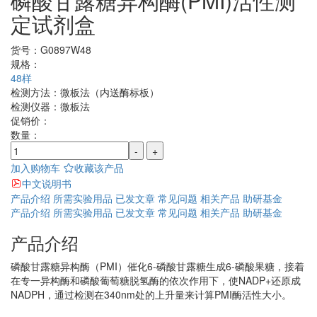
磷酸甘露糖异构酶(PMI)活性测
定试剂盒
货号：
G0897W48
规格：
48样
检测方法：
微板法（内送酶标板）
检测仪器：
微板法
促销价：
数量：
-
+
加入购物车
收藏该产品
中文说明书
产品介绍
所需实验用品
已发文章
常见问题
相关产品
助研基金
产品介绍
所需实验用品
已发文章
常见问题
相关产品
助研基金
产品介绍
磷酸甘露糖异构酶（PMI）催化6-磷酸甘露糖生成6-磷酸果糖，接着
在专一异构酶和磷酸葡萄糖脱氢酶的依次作用下，使NADP+还原成
NADPH，通过检测在340nm处的上升量来计算PMI酶活性大小。