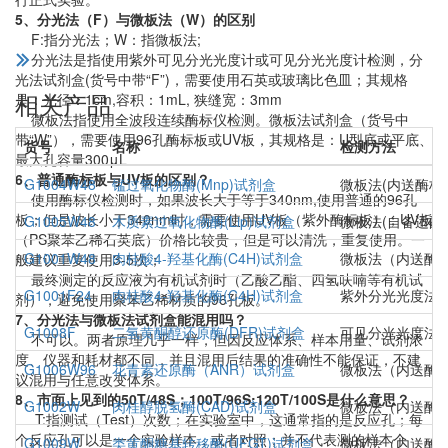
5、分光法（F）与微板法（W）的区别
F:指分光法；W：指微板法;
分光法是指使用紫外可见分光光度计或可见分光光度计检测，分
光法试剂盒(货号中带“F”)，需要使用石英或玻璃比色皿；其规格
相关产品
是：光径：1cm,容积：1mL, 狭缝宽：3mm
微板法指使用全波段连续酶标仪检测。微板法试剂盒（货号中
带“W”），需要使用96孔酶标板或UV板，其规格是：U型底或平底、
货号
名称
检测方法
最大孔容量300μL
6、普通酶标板与UV板的区别？
G1004W48
锰过氧化物酶(Mnp)试剂盒
微板法(内送酶标
使用酶标仪检测时，如果波长大于等于340nm,使用普通的96孔
板；但是波长小于340nm时，需要使用UV板（紫外酶标板）；UV板
G1005W48
木质素过氧化物酶(Lip)试剂盒
微板法(自备适配3
（PS聚苯乙稀石英底）价格比较贵，但是可以清洗，重复使用。一
G1001W48
肉桂酸4-羟基化酶(C4H)试剂盒
微板法（内送酶
般建议重复使用3-5次；
最终测定的反应液为有机试剂时（乙酸乙酯、四氢呋喃等有机试
G1001F24
肉桂酸4-羟基化酶(C4H)试剂盒
紫外分光光度法
剂），避免使用聚苯乙稀材质的96孔板。
7、分光法与微板法试剂盒能混用吗？
G1008F
二氢黄酮醇还原酶(DFR)试剂盒
可见分光光度法
不可以。两者原理几乎一样，但因反应体系、样本用量、试剂浓
度、仪器和耗材都不同，并且混用后结果的准确性不能保证，不建
G1006W96
花青素还原酶（ANR）试剂盒
微板法（内送酶
议混用与任意改变体系。
8、市面上见到的50T/48S；100T/96S;120T/100S是什么意思？
G1002W
肉桂醇脱氢酶(CAD)试剂盒
微板法（内送酶
T:指测试（Test）次数；在实验室中，这通常指的是反应孔；每
个反应孔可以是一个实验样本，或者对照；并不代表测的样本个
G1009W
类黄酮糖基转移酶(UFGT)试剂盒
微板法（内送酶