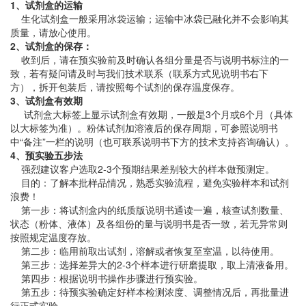
1、试剂盒的运输
生化试剂盒一般采用冰袋运输；运输中冰袋已融化并不会影响其
质量，请放心使用。
2、试剂盒的保存：
收到后，请在预实验前及时确认各组分量是否与说明书标注的一
致，若有疑问请及时与我们技术联系（联系方式见说明书右下
方），拆开包装后，请按照每个试剂的保存温度保存。
3、试剂盒有效期
试剂盒大标签上显示试剂盒有效期，一般是3个月或6个月（具体
以大标签为准）。粉体试剂加溶液后的保存周期，可参照说明书
中“备注”一栏的说明（也可联系说明书下方的技术支持咨询确认）。
4、预实验五步法
强烈建议客户选取2-3个预期结果差别较大的样本做预测定。
目的：了解本批样品情况，熟悉实验流程，避免实验样本和试剂
浪费！
第一步：将试剂盒内的纸质版说明书通读一遍，核查试剂数量、
状态（粉体、液体）及各组份的量与说明书是否一致，若无异常则
按照规定温度存放。
第二步：临用前取出试剂，溶解或者恢复至室温，以待使用。
第三步：选择差异大的2-3个样本进行研磨提取，取上清液备用。
第四步：根据说明书操作步骤进行预实验。
第五步：待预实验确定好样本检测浓度、调整情况后，再批量进
行正式实验。