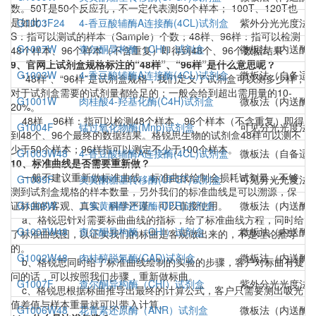
数。50T是50个反应孔，不一定代表测50个样本； 100T、120T也
是如此；
G1003F24
4-香豆酸辅酶A连接酶(4CL)试剂盒
紫外分光光度法
S：指可以测试的样本（Sample）个数；48样、96样：指可以检测
G1007W
查尔酮异构酶（CHI）试剂盒
微板法（内送酶
48个样本、96个样本（不含重复）即得到48个、96个数据结果
9、官网上试剂盒规格标注的“48样”、“96样”是什么意思呢？
G1003W
4-香豆酸辅酶A连接酶(4CL)试剂盒
微板法（自备适配3
“48样”、“96样”是试剂盒规格，我们定义了试剂盒可以测多少样，
对于试剂盒需要的试剂量都给足的；一般会给到超出需用量的10-
G1001W
肉桂酸4-羟基化酶(C4H)试剂盒
微板法（内送酶
20%。
48样、96样：指可以检测48个样本、96个样本（不含重复）即得
G1004F
锰过氧化物酶(Mnp)试剂盒
可见分光光度法
到48个、96个最终的数据结果。格锐思生物的试剂盒48样可以测不
少于50个样本；96样指可以测定不少于100个样本。
G1003W48
4-香豆酸辅酶A连接酶(4CL)试剂盒
微板法（自备适配
10、标准曲线是否需要重新做？
一般不建议重新做标准曲线，标准曲线绘制会损耗试剂量，不够
G1009F
类黄酮糖基转移酶(UFGT)试剂盒
可见分光光度法
测到试剂盒规格的样本数量，另外我们的标准曲线是可以溯源，保
证标曲的客观、真实、科学严谨，可以直接使用。
G1008W
二氢黄酮醇还原酶(DFR)试剂盒
微板法（内送酶
a、格锐思针对需要标曲曲线的指标，给了标准曲线方程，同时给
G1007W48
查尔酮异构酶（CHI）试剂盒
微板法（内送酶
了标准曲线图，以证实我们的标曲是客观做出来的，不是理论推导
的。
G1002W48
肉桂醇脱氢酶(CAD)试剂盒
微板法（内送酶
b、格锐思同时给了标准曲线绘制的实验的步骤，客户对标曲有疑
问的话，可以按照我们步骤，重新做标曲。
G1007F
查尔酮异构酶（CHI）试剂盒
紫外分光光度法
c、格锐思根据标曲推导出最终的计算公式，客户只需要测出吸光
值差值与样本重量就可以带入计算。
G1006W48
花青素还原酶（ANR）试剂盒
微板法（内送酶