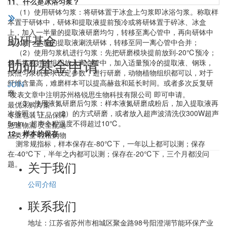
11、什么是冰浴匀浆？
（1）使用研钵匀浆：将研钵置于冰盒上匀浆即冰浴匀浆。称取样
本置于研钵中，研钵和提取液提前预冷或将研钵置于碎冰、冰盒
上，加入一半量的提取液研磨均匀，转移至离心管中，再向研钵中
助研基金
加入另一半量的提取液涮洗研钵，转移至同一离心管中合并；
（2）使用匀浆机进行匀浆：先把研磨模块提前放到-20℃预冷；
助研基金申请
然后将称好的组织放入离心管中，加入适量预冷的提取液、钢珠，
按照匀浆机要求设定参数，进行研磨，动物植物组织都可以，对于
纤维含量高，难磨样本可以提高赫兹和延长时间。或者多次反复研
JOIN
磨
*发表文章中注明苏州格锐思生物科技有限公司 即可申请。
（3）使用液氮研磨后匀浆：样本液氮研磨成粉后，加入提取液再
最优采购方案
次按照（1）、（2）的方式研磨，或者放入超声波清洗仪300W超声
专业包装 正品保障
5min，超声全程温度不得超过10℃。
急速物流 安全配送
12、样本的保存
品类齐全 轻松购物
测常规指标，样本保存在-80℃下，一年以上都可以测；保存
在-40℃下，半年之内都可以测；保存在-20℃下，三个月都没问
关于我们
题。
公司介绍
联系我们
地址：
江苏省苏州市相城区聚金路98号阳澄湖节能环保产业