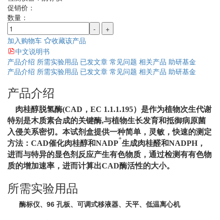
促销价：
数量：
-
+
加入购物车
收藏该产品
中文说明书
产品介绍
所需实验用品
已发文章
常见问题
相关产品
助研基金
产品介绍
所需实验用品
已发文章
常见问题
相关产品
助研基金
产品介绍
肉桂醇脱氢酶
(CAD
，
EC 1.1.1.195
）是
作为植物次生代谢
特别是木质素合成的关键酶
,
与植物生长发育和抵御病原菌
入侵关系密切。
本试剂盒提供一种简单，灵敏，快速的测定
+
方法：
CAD
催化肉桂醇和
NADP
生成肉桂醛和
NADPH
，
进而与特异的显色剂反应产生有色物质，通过检测有有色物
质的增加速率，进而计算出
CAD
酶活性的大小。
所需实验用品
酶标仪、96 孔板、可调式移液器、天平、低温离心机