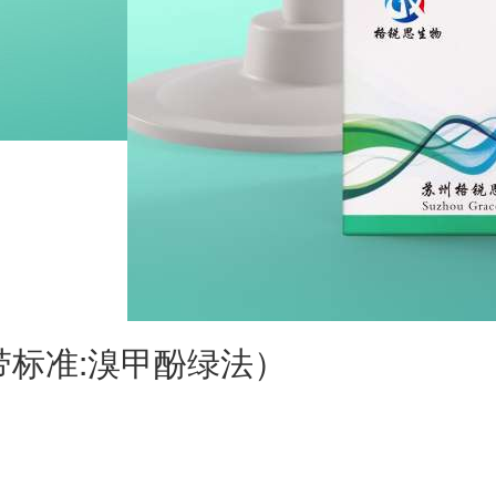
(带标准:溴甲酚绿法）