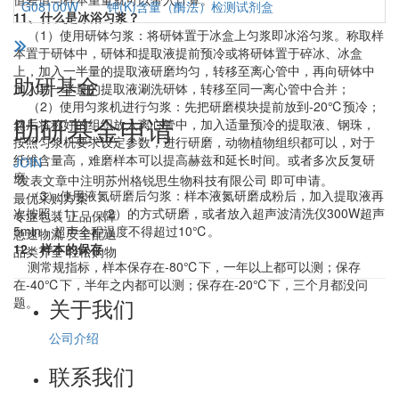
G08100W
钾(K)含量（酶法）检测试剂盒
11、什么是冰浴匀浆？
（1）使用研钵匀浆：将研钵置于冰盒上匀浆即冰浴匀浆。称取样
本置于研钵中，研钵和提取液提前预冷或将研钵置于碎冰、冰盒
上，加入一半量的提取液研磨均匀，转移至离心管中，再向研钵中
助研基金
加入另一半量的提取液涮洗研钵，转移至同一离心管中合并；
（2）使用匀浆机进行匀浆：先把研磨模块提前放到-20℃预冷；
助研基金申请
然后将称好的组织放入离心管中，加入适量预冷的提取液、钢珠，
按照匀浆机要求设定参数，进行研磨，动物植物组织都可以，对于
纤维含量高，难磨样本可以提高赫兹和延长时间。或者多次反复研
JOIN
磨
*发表文章中注明苏州格锐思生物科技有限公司 即可申请。
（3）使用液氮研磨后匀浆：样本液氮研磨成粉后，加入提取液再
最优采购方案
次按照（1）、（2）的方式研磨，或者放入超声波清洗仪300W超声
专业包装 正品保障
5min，超声全程温度不得超过10℃。
急速物流 安全配送
12、样本的保存
品类齐全 轻松购物
测常规指标，样本保存在-80℃下，一年以上都可以测；保存
在-40℃下，半年之内都可以测；保存在-20℃下，三个月都没问
关于我们
题。
公司介绍
联系我们