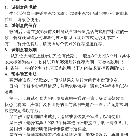
1、试剂盒的运输
生化试剂盒一般采用冰袋运输；运输中冰袋已融化并不会影响其
质量，请放心使用。
2、试剂盒的保存：
收到后，请在预实验前及时确认各组分量是否与说明书标注的一
致，若有疑问请及时与我们技术联系（联系方式见说明书右下
方），拆开包装后，请按照每个试剂的保存温度保存。
3、试剂盒有效期
试剂盒大标签上显示试剂盒有效期，一般是3个月或6个月（具体
以大标签为准）。粉体试剂加溶液后的保存周期，可参照说明书
中“备注”一栏的说明（也可联系说明书下方的技术支持咨询确认）。
4、预实验五步法
强烈建议客户选取2-3个预期结果差别较大的样本做预测定。
目的：了解本批样品情况，熟悉实验流程，避免实验样本和试剂
浪费！
第一步：将试剂盒内的纸质版说明书通读一遍，核查试剂数量、
状态（粉体、液体）及各组份的量与说明书是否一致，若无异常则
按照规定温度存放。
第二步：临用前取出试剂，溶解或者恢复至室温，以待使用。
第三步：选择差异大的2-3个样本进行研磨提取，取上清液备用。
第四步：根据说明书操作步骤进行预实验。
第五步：待预实验确定好样本检测浓度、调整情况后，再批量进