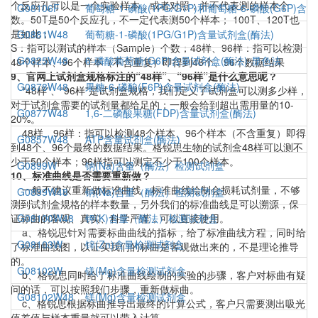
个反应孔可以是一个实验样本，或者对照；并不代表测的样本个
G08106F
葡萄糖-1-磷酸(1PG/G1P)和葡萄糖-6-磷酸(G6P)含
数。50T是50个反应孔，不一定代表测50个样本； 100T、120T也
是如此；
G0881W48
葡萄糖-1-磷酸(1PG/G1P)含量试剂盒(酶法)
S：指可以测试的样本（Sample）个数；48样、96样：指可以检测
G0825W48
6-磷酸葡萄糖(G6P)含量试剂盒(酶法)-显色法
48个样本、96个样本（不含重复）即得到48个、96个数据结果
9、官网上试剂盒规格标注的“48样”、“96样”是什么意思呢？
G0878W48
果糖-6-磷酸(F6P)含量试剂盒(酶法)
“48样”、“96样”是试剂盒规格，我们定义了试剂盒可以测多少样，
对于试剂盒需要的试剂量都给足的；一般会给到超出需用量的10-
G0877W48
1,6-二磷酸果糖(FDP)含量试剂盒(酶法)
20%。
48样、96样：指可以检测48个样本、96个样本（不含重复）即得
G0857W48
ATP含量试剂盒(酶法)
到48个、96个最终的数据结果。格锐思生物的试剂盒48样可以测不
少于50个样本；96样指可以测定不少于100个样本。
G0899W
钠(Na)含量（酶法）检测试剂盒
10、标准曲线是否需要重新做？
一般不建议重新做标准曲线，标准曲线绘制会损耗试剂量，不够
G0899W48
钠(Na)含量（酶法）检测试剂盒
测到试剂盒规格的样本数量，另外我们的标准曲线是可以溯源，保
证标曲的客观、真实、科学严谨，可以直接使用。
G08100W48
钾(K)含量（酶法）检测试剂盒
a、格锐思针对需要标曲曲线的指标，给了标准曲线方程，同时给
G08103W
锌(Zn)含量检测试剂盒
了标准曲线图，以证实我们的标曲是客观做出来的，不是理论推导
的。
G08102W
镁(Mg)含量检测试剂盒
b、格锐思同时给了标准曲线绘制的实验的步骤，客户对标曲有疑
问的话，可以按照我们步骤，重新做标曲。
G08102W48
镁(Mg)含量检测试剂盒
c、格锐思根据标曲推导出最终的计算公式，客户只需要测出吸光
值差值与样本重量就可以带入计算。