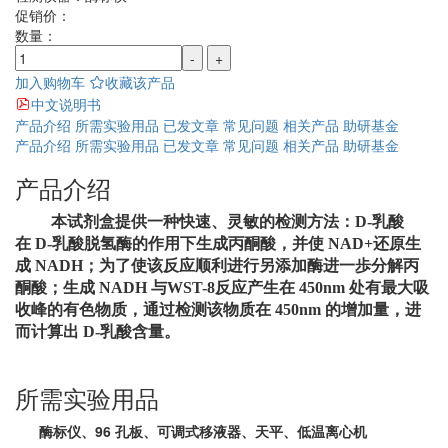
促销价：
数量：
-
+
加入购物车
收藏该产品
中文说明书
产品介绍
所需实验用品
已发文章
常见问题
相关产品
助研基金
产品介绍
所需实验用品
已发文章
常见问题
相关产品
助研基金
产品介绍
本试剂盒提供一种快速、灵敏的检测方法：
D-
乳酸
在
D-
乳酸脱氢酶的作用下生成丙酮
酸，并使 NAD+还原生
成 NADH；为了使该反应顺利进行另添加酶进一歩分解丙
酮酸；生成 NADH 与WST-8反应产生在 450nm 处有最大吸
收峰的有色物质，通过检测该物质在 450nm 的增加量，进
而计算出 D-乳酸含量。
所需实验用品
酶标仪、96 孔板、可调式移液器、天平、低温离心机