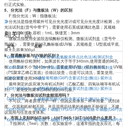
行正式实验。
5、分光法（F）与微板法（W）的区别
F:指分光法；W：指微板法;
分光法是指使用紫外可见分光光度计或可见分光光度计检测，分
光法试剂盒(货号中带“F”)，需要使用石英或玻璃比色皿；其规格
相关产品
是：光径：1cm,容积：1mL, 狭缝宽：3mm
微板法指使用全波段连续酶标仪检测。微板法试剂盒（货号中
带“W”），需要使用96孔酶标板或UV板，其规格是：U型底或平底、
货号
名称
最大孔容量300μL
6、普通酶标板与UV板的区别？
G08108W
氯 (Cl) 含量(硫氰酸汞终点比色法)检测试剂盒
使用酶标仪检测时，如果波长大于等于340nm,使用普通的96孔
板；但是波长小于340nm时，需要使用UV板（紫外酶标板）；UV板
G08108F
氯 (Cl) 含量(硫氰酸汞终点比色法)检测试剂盒
（PS聚苯乙稀石英底）价格比较贵，但是可以清洗，重复使用。一
G08105F
6-磷酸葡萄糖(G6P)含量试剂盒(酶法)-紫外法
般建议重复使用3-5次；
最终测定的反应液为有机试剂时（乙酸乙酯、四氢呋喃等有机试
G08105W48
6-磷酸葡萄糖(G6P)含量试剂盒(酶法)-紫外法
剂），避免使用聚苯乙稀材质的96孔板。
7、分光法与微板法试剂盒能混用吗？
G08105W
6-磷酸葡萄糖(G6P)含量试剂盒(酶法)-紫外法
不可以。两者原理几乎一样，但因反应体系、样本用量、试剂浓
度、仪器和耗材都不同，并且混用后结果的准确性不能保证，不建
G08106W
葡萄糖-1-磷酸(1PG/G1P)和葡萄糖-6-磷酸(G6P)含
议混用与任意改变体系。
8、市面上见到的50T/48S；100T/96S;120T/100S是什么意思？
G08106W48
葡萄糖-1-磷酸(1PG/G1P)和葡萄糖-6-磷酸(G6P)含
T:指测试（Test）次数；在实验室中，这通常指的是反应孔；每