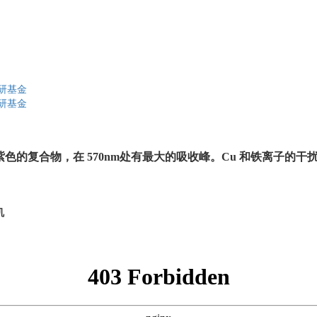
研基金
研基金
紫色的复合物，在
570nm
处有最大的吸收峰。
Cu
和
铁离子的干
机