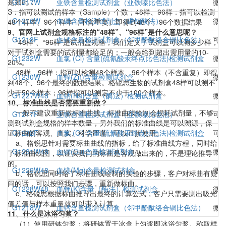
是如此；
G1217W
亚铁含量检测试剂盒（亚铁嗪比色法）
微
S：指可以测试的样本（Sample）个数；48样、96样：指可以检测
G1216W
血磷含量检测试剂盒（磷钼酸法）
微
48个样本、96个样本（不含重复）即得到48个、96个数据结果
9、官网上试剂盒规格标注的“48样”、“96样”是什么意思呢？
G1218F
血钙含量检测试剂盒（邻甲酚酞络合铜比色法）
可
“48样”、“96样”是试剂盒规格，我们定义了试剂盒可以测多少样，
对于试剂盒需要的试剂量都给足的；一般会给到超出需用量的10-
G1232W
血氯 (Cl) 含量(硫氰酸汞终点比色法)检测试剂盒
微
20%。
48样、96样：指可以检测48个样本、96个样本（不含重复）即得
G1230W
血锌(Zn)含量检测试剂盒
微
到48个、96个最终的数据结果。格锐思生物的试剂盒48样可以测不
少于50个样本；96样指可以测定不少于100个样本。
G1227W48
血钠(Na)含量（酶法）检测试剂盒
微
10、标准曲线是否需要重新做？
一般不建议重新做标准曲线，标准曲线绘制会损耗试剂量，不够
G1217F
亚铁含量检测试剂盒（亚铁嗪比色法）
可
测到试剂盒规格的样本数量，另外我们的标准曲线是可以溯源，保
证标曲的客观、真实、科学严谨，可以直接使用。
G1232F
血氯 (Cl) 含量(硫氰酸汞终点比色法)检测试剂盒
可
a、格锐思针对需要标曲曲线的指标，给了标准曲线方程，同时给
G1231W48
血铜(Cu)含量检测试剂盒
微
了标准曲线图，以证实我们的标曲是客观做出来的，不是理论推导
的。
G1229W48
血镁(Mg)含量检测试剂盒
微
b、格锐思同时给了标准曲线绘制的实验的步骤，客户对标曲有疑
问的话，可以按照我们步骤，重新做标曲。
G1228W48
血钾(K)含量（酶法）检测试剂盒
微
c、格锐思根据标曲推导出最终的计算公式，客户只需要测出吸光
值差值与样本重量就可以带入计算。
G1218W
血钙含量检测试剂盒（邻甲酚酞络合铜比色法）
微
11、什么是冰浴匀浆？
（1）使用研钵匀浆：将研钵置于冰盒上匀浆即冰浴匀浆。称取样