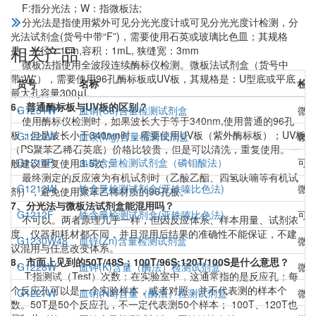
F:指分光法；W：指微板法;
分光法是指使用紫外可见分光光度计或可见分光光度计检测，分
光法试剂盒(货号中带“F”)，需要使用石英或玻璃比色皿；其规格
相关产品
是：光径：1cm,容积：1mL, 狭缝宽：3mm
微板法指使用全波段连续酶标仪检测。微板法试剂盒（货号中
带“W”），需要使用96孔酶标板或UV板，其规格是：U型底或平底、
货号
名称
检
最大孔容量300μL
6、普通酶标板与UV板的区别？
G1231W
血铜(Cu)含量检测试剂盒
微
使用酶标仪检测时，如果波长大于等于340nm,使用普通的96孔
板；但是波长小于340nm时，需要使用UV板（紫外酶标板）；UV板
G1229W
血镁(Mg)含量检测试剂盒
微
（PS聚苯乙稀石英底）价格比较贵，但是可以清洗，重复使用。一
G1216F
血磷含量检测试剂盒（磷钼酸法）
可
般建议重复使用3-5次；
最终测定的反应液为有机试剂时（乙酸乙酯、四氢呋喃等有机试
G1212W
铁含量检测试剂盒(亚铁嗪比色法)
微
剂），避免使用聚苯乙稀材质的96孔板。
7、分光法与微板法试剂盒能混用吗？
G1212F
铁含量检测试剂盒(亚铁嗪比色法)
可
不可以。两者原理几乎一样，但因反应体系、样本用量、试剂浓
度、仪器和耗材都不同，并且混用后结果的准确性不能保证，不建
G1230W48
血锌(Zn)含量检测试剂盒
微
议混用与任意改变体系。
8、市面上见到的50T/48S；100T/96S;120T/100S是什么意思？
G1228W
血钾(K)含量（酶法）检测试剂盒
微
T:指测试（Test）次数；在实验室中，这通常指的是反应孔；每
个反应孔可以是一个实验样本，或者对照；并不代表测的样本个
G1227W
血钠(Na)含量（酶法）检测试剂盒
微
数。50T是50个反应孔，不一定代表测50个样本； 100T、120T也