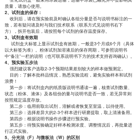
质量，请放心使用。
2、试剂盒的保存：
收到后，请在预实验前及时确认各组分量是否与说明书标注的一
致，若有疑问请及时与我们技术联系（联系方式见说明书右下
方），拆开包装后，请按照每个试剂的保存温度保存。
3、试剂盒有效期
试剂盒大标签上显示试剂盒有效期，一般是3个月或6个月（具体
以大标签为准）。粉体试剂加溶液后的保存周期，可参照说明书
中“备注”一栏的说明（也可联系说明书下方的技术支持咨询确认）。
4、预实验五步法
强烈建议客户选取2-3个预期结果差别较大的样本做预测定。
目的：了解本批样品情况，熟悉实验流程，避免实验样本和试剂
浪费！
第一步：将试剂盒内的纸质版说明书通读一遍，核查试剂数量、
状态（粉体、液体）及各组份的量与说明书是否一致，若无异常则
按照规定温度存放。
第二步：临用前取出试剂，溶解或者恢复至室温，以待使用。
第三步：选择差异大的2-3个样本进行研磨提取，取上清液备用。
第四步：根据说明书操作步骤进行预实验。
第五步：待预实验确定好样本检测浓度、调整情况后，再批量进
行正式实验。
5、分光法（F）与微板法（W）的区别