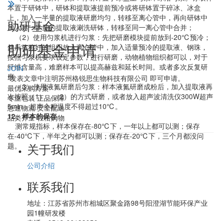
本置于研钵中，研钵和提取液提前预冷或将研钵置于碎冰、冰盒
上，加入一半量的提取液研磨均匀，转移至离心管中，再向研钵中
助研基金
加入另一半量的提取液涮洗研钵，转移至同一离心管中合并；
（2）使用匀浆机进行匀浆：先把研磨模块提前放到-20℃预冷；
助研基金申请
然后将称好的组织放入离心管中，加入适量预冷的提取液、钢珠，
按照匀浆机要求设定参数，进行研磨，动物植物组织都可以，对于
纤维含量高，难磨样本可以提高赫兹和延长时间。或者多次反复研
JOIN
磨
*发表文章中注明苏州格锐思生物科技有限公司 即可申请。
（3）使用液氮研磨后匀浆：样本液氮研磨成粉后，加入提取液再
最优采购方案
次按照（1）、（2）的方式研磨，或者放入超声波清洗仪300W超声
专业包装 正品保障
5min，超声全程温度不得超过10℃。
急速物流 安全配送
12、样本的保存
品类齐全 轻松购物
测常规指标，样本保存在-80℃下，一年以上都可以测；保存
在-40℃下，半年之内都可以测；保存在-20℃下，三个月都没问
关于我们
题。
公司介绍
联系我们
地址：
江苏省苏州市相城区聚金路98号阳澄湖节能环保产业
园1幢研发楼