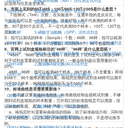
G0926F
醇酰基转移酶（AAT）活性测定试剂盒
议混用与任意改变体系。
8、市面上见到的50T/48S；100T/96S;120T/100S是什么意思？
G0923W
脂肪酸合成酶（FAS）试剂盒
T:指测试（Test）次数；在实验室中，这通常指的是反应孔；每
个反应孔可以是一个实验样本，或者对照；并不代表测的样本个
G0923F
脂肪酸合成酶（FAS）试剂盒
数。50T是50个反应孔，不一定代表测50个样本； 100T、120T也
是如此；
G0918F
3-磷酸甘油酯酶（GPP）活性试剂盒
S：指可以测试的样本（Sample）个数；48样、96样：指可以检测
G0917W
线粒体-3-磷酸甘油脱氢酶（mt-GPD）活性试剂盒
48个样本、96个样本（不含重复）即得到48个、96个数据结果
9、官网上试剂盒规格标注的“48样”、“96样”是什么意思呢？
G0917F
线粒体-3-磷酸甘油脱氢酶（mt-GPD）活性试剂盒
“48样”、“96样”是试剂盒规格，我们定义了试剂盒可以测多少样，
对于试剂盒需要的试剂量都给足的；一般会给到超出需用量的10-
G0914W
乙酰辅酶A羧化酶(ACC)试剂盒
20%。
48样、96样：指可以检测48个样本、96个样本（不含重复）即得
G0912F
甘油含量( Glycerol)试剂盒(酶法)
到48个、96个最终的数据结果。格锐思生物的试剂盒48样可以测不
少于50个样本；96样指可以测定不少于100个样本。
G0911W
游离胆固醇(FC)含量试剂盒
10、标准曲线是否需要重新做？
一般不建议重新做标准曲线，标准曲线绘制会损耗试剂量，不够
G0921W
植酸含量试剂盒
测到试剂盒规格的样本数量，另外我们的标准曲线是可以溯源，保
证标曲的客观、真实、科学严谨，可以直接使用。
G0930F
乙酰胆碱（ACH）测定试剂盒
a、格锐思针对需要标曲曲线的指标，给了标准曲线方程，同时给
G0910W500
甘油三酯(TG)含量试剂盒
了标准曲线图，以证实我们的标曲是客观做出来的，不是理论推导
的。
G0911W500
游离胆固醇(FC)含量试剂盒