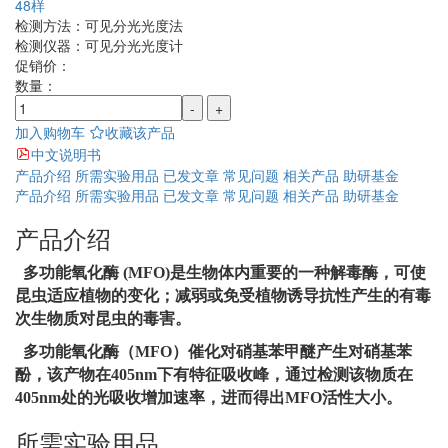
48样
检测方法：
可见分光光度法
检测仪器：
可见分光光度计
促销价：
数量：
-
+
加入购物车
收藏该产品
中文说明书
产品介绍
所需实验用品
已发文章
常见问题
相关产品
助研基金
产品介绍
所需实验用品
已发文章
常见问题
相关产品
助研基金
产品介绍
多功能氧化酶
(MFO)
是生物体内重要的一种解毒酶，可使
昆虫适应植物的变化；减弱或免受植物诱导抗性产生的有毒
次生物质对昆虫的毒害。
多功能氧化酶（
MFO
）催化对硝基苯甲醚产生对硝基苯
酚，该产物在
405nm
下有特征吸收峰，通过检测该物质在
405nm
处的光吸收增加速率，进而得出
MFO
活性大小。
所需实验用品