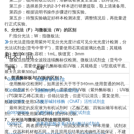
第三步：选择差异大的2-3个样本进行研磨提取，取上清液备用。
第四步：根据说明书操作步骤进行预实验。
第五步：待预实验确定好样本检测浓度、调整情况后，再批量进
行正式实验。
5、分光法（F）与微板法（W）的区别
F:指分光法；W：指微板法;
分光法是指使用紫外可见分光光度计或可见分光光度计检测，分
光法试剂盒(货号中带“F”)，需要使用石英或玻璃比色皿；其规格
相关产品
是：光径：1cm,容积：1mL, 狭缝宽：3mm
微板法指使用全波段连续酶标仪检测。微板法试剂盒（货号中
带“W”），需要使用96孔酶标板或UV板，其规格是：U型底或平底、
货号
名称
最大孔容量300μL
6、普通酶标板与UV板的区别？
G0921F
植酸含量试剂盒
使用酶标仪检测时，如果波长大于等于340nm,使用普通的96孔
板；但是波长小于340nm时，需要使用UV板（紫外酶标板）；UV板
G0905W
植酸酶(phytase)试剂盒
（PS聚苯乙稀石英底）价格比较贵，但是可以清洗，重复使用。一
G0929W
乙酰胆碱转移酶（ChAT）活性试剂盒
般建议重复使用3-5次；
最终测定的反应液为有机试剂时（乙酸乙酯、四氢呋喃等有机试
G0930W96
乙酰胆碱（ACH）测定试剂盒
剂），避免使用聚苯乙稀材质的96孔板。
7、分光法与微板法试剂盒能混用吗？
G0927F
游离脂肪酸含量(FFA)(酶法)试剂盒
不可以。两者原理几乎一样，但因反应体系、样本用量、试剂浓
度、仪器和耗材都不同，并且混用后结果的准确性不能保证，不建