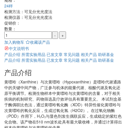
规格：
24样
检测方法：
可见分光光度法
检测仪器：
可见分光光度法
促销价：
数量：
-
+
加入购物车
收藏该产品
中文说明书
产品介绍
所需实验用品
已发文章
常见问题
相关产品
助研基金
产品介绍
所需实验用品
已发文章
常见问题
相关产品
助研基金
产品介绍
黄嘌呤（Xanthine）与次黄嘌呤（Hypoxanthine）是嘌呤代谢通路
中的关键中间产物，广泛参与机体的能量代谢、核酸代谢及氧化还
原平衡调节。检测生物样本中黄嘌呤与次黄嘌呤的含量，对于相关
疾病的机制研究、药物筛选及疗效评估具有重要意义。 本试剂盒基
于酶偶联比色法，通过黄嘌呤氧化酶（XOD）特异性催化黄嘌呤与
次黄嘌呤的氧化反应，生成过氧化氢（H2O2）。在过氧化物酶
（POD）作用下，H₂O₂与显色剂发生偶联反应，生成稳定的紫红色
化合物。该产物在510 nm波长处具有最大吸收峰，并通过计算得出
样本中黄嘌呤与次黄嘌呤的含量。