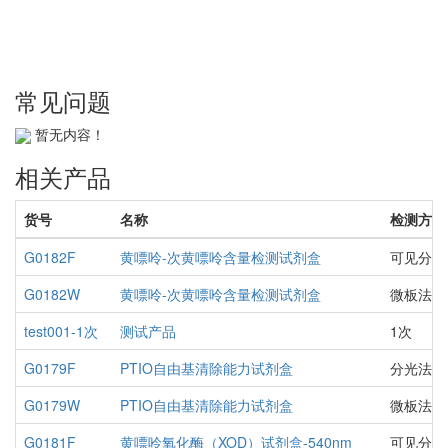
常见问题
暂无内容！
相关产品
货号
名称
检测方法
G0182F
黄嘌呤-次黄嘌呤含量检测试剂盒
可见分光
G0182W
黄嘌呤-次黄嘌呤含量检测试剂盒
微板法
test001-1次
测试产品
1次
G0179F
PTIO自由基清除能力试剂盒
分光法
G0179W
PTIO自由基清除能力试剂盒
微板法
G0181F
黄嘌呤氧化酶（XOD）试剂盒-540nm
可见分光