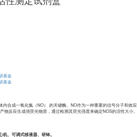
活性测定试剂盒
研基金
研基金
, NOS）是催化体内合成一氧化氮（NO） 的关键酶。NO作为一种重要的信号
试剂与产物反应生成强荧光物质，通过检测其荧光强度来确定NOS的活性大小
离心机、可调式移液器、研钵。