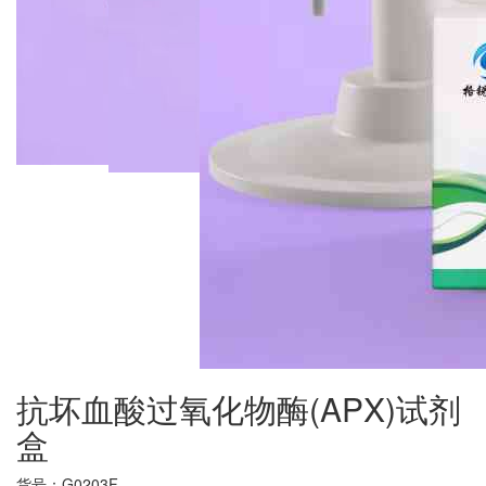
抗坏血酸过氧化物酶(APX)试剂
盒
货号：
G0203F