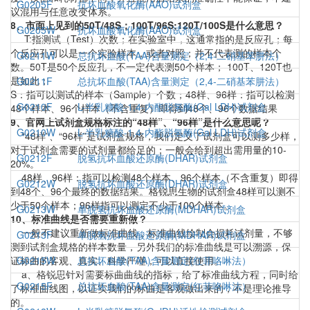
G0205F
抗坏血酸氧化酶(AAO)试剂盒
议混用与任意改变体系。
8、市面上见到的50T/48S；100T/96S;120T/100S是什么意思？
G0205W
抗坏血酸氧化酶(AAO)试剂盒
T:指测试（Test）次数；在实验室中，这通常指的是反应孔；每
个反应孔可以是一个实验样本，或者对照；并不代表测的样本个
G0211W
总抗坏血酸(TAA)含量测定（2,4-二硝基苯肼法）
数。50T是50个反应孔，不一定代表测50个样本； 100T、120T也
是如此；
G0211F
总抗坏血酸(TAA)含量测定（2,4-二硝基苯肼法）
S：指可以测试的样本（Sample）个数；48样、96样：指可以检测
G0210F
L-半乳糖酸-1,4-内酯脱氢酶(Gal LDH)试剂盒
48个样本、96个样本（不含重复）即得到48个、96个数据结果
9、官网上试剂盒规格标注的“48样”、“96样”是什么意思呢？
G0210W
L-半乳糖酸-1,4-内酯脱氢酶(Gal LDH)试剂盒
“48样”、“96样”是试剂盒规格，我们定义了试剂盒可以测多少样，
对于试剂盒需要的试剂量都给足的；一般会给到超出需用量的10-
G0212F
脱氢抗坏血酸还原酶(DHAR)试剂盒
20%。
48样、96样：指可以检测48个样本、96个样本（不含重复）即得
G0212W
脱氢抗坏血酸还原酶(DHAR)试剂盒
到48个、96个最终的数据结果。格锐思生物的试剂盒48样可以测不
少于50个样本；96样指可以测定不少于100个样本。
G0213W
单脱氢抗坏血酸还原酶(MDHAR)试剂盒
10、标准曲线是否需要重新做？
一般不建议重新做标准曲线，标准曲线绘制会损耗试剂量，不够
G0213F
单脱氢抗坏血酸还原酶(MDHAR)试剂盒
测到试剂盒规格的样本数量，另外我们的标准曲线是可以溯源，保
证标曲的客观、真实、科学严谨，可以直接使用。
G0215W
总抗坏血酸(TAA)含量测定(红菲咯啉法）
a、格锐思针对需要标曲曲线的指标，给了标准曲线方程，同时给
G0215F
总抗坏血酸(TAA)含量测定(红菲咯啉法）
了标准曲线图，以证实我们的标曲是客观做出来的，不是理论推导
的。