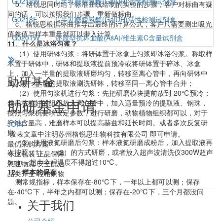
G0218W
L-半乳糖脱氢酶(GalDH)活性检测试剂盒
b、格锐思同时给了标准曲线绘制的实验的步骤，客户对标曲有疑
问的话，可以按照我们步骤，重新做标曲。
G0218F
L-半乳糖脱氢酶(GalDH)活性检测试剂盒
c、格锐思根据标曲推导出最终的计算公式，客户只需要测出吸光
值差值与样本重量就可以带入计算。
G0201W
还原型抗坏血酸(AsA)/维生素C含量试剂盒
11、什么是冰浴匀浆？
（1）使用研钵匀浆：将研钵置于冰盒上匀浆即冰浴匀浆。称取样
本置于研钵中，研钵和提取液提前预冷或将研钵置于碎冰、冰盒
上，加入一半量的提取液研磨均匀，转移至离心管中，再向研钵中
助研基金
加入另一半量的提取液涮洗研钵，转移至同一离心管中合并；
（2）使用匀浆机进行匀浆：先把研磨模块提前放到-20℃预冷；
助研基金申请
然后将称好的组织放入离心管中，加入适量预冷的提取液、钢珠，
按照匀浆机要求设定参数，进行研磨，动物植物组织都可以，对于
纤维含量高，难磨样本可以提高赫兹和延长时间。或者多次反复研
JOIN
磨
*发表文章中注明苏州格锐思生物科技有限公司 即可申请。
（3）使用液氮研磨后匀浆：样本液氮研磨成粉后，加入提取液再
最优采购方案
次按照（1）、（2）的方式研磨，或者放入超声波清洗仪300W超声
专业包装 正品保障
5min，超声全程温度不得超过10℃。
急速物流 安全配送
12、样本的保存
品类齐全 轻松购物
测常规指标，样本保存在-80℃下，一年以上都可以测；保存
在-40℃下，半年之内都可以测；保存在-20℃下，三个月都没问
关于我们
题。