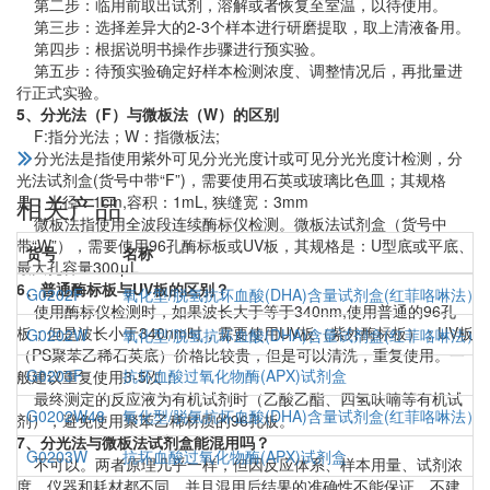
第二步：临用前取出试剂，溶解或者恢复至室温，以待使用。
第三步：选择差异大的2-3个样本进行研磨提取，取上清液备用。
第四步：根据说明书操作步骤进行预实验。
第五步：待预实验确定好样本检测浓度、调整情况后，再批量进
行正式实验。
5、分光法（F）与微板法（W）的区别
F:指分光法；W：指微板法;
分光法是指使用紫外可见分光光度计或可见分光光度计检测，分
光法试剂盒(货号中带“F”)，需要使用石英或玻璃比色皿；其规格
相关产品
是：光径：1cm,容积：1mL, 狭缝宽：3mm
微板法指使用全波段连续酶标仪检测。微板法试剂盒（货号中
带“W”），需要使用96孔酶标板或UV板，其规格是：U型底或平底、
货号
名称
最大孔容量300μL
6、普通酶标板与UV板的区别？
G0202F
氧化型/脱氢抗坏血酸(DHA)含量试剂盒(红菲咯啉法）
使用酶标仪检测时，如果波长大于等于340nm,使用普通的96孔
板；但是波长小于340nm时，需要使用UV板（紫外酶标板）；UV板
G0202W
氧化型/脱氢抗坏血酸(DHA)含量试剂盒(红菲咯啉法）
（PS聚苯乙稀石英底）价格比较贵，但是可以清洗，重复使用。一
G0203F
抗坏血酸过氧化物酶(APX)试剂盒
般建议重复使用3-5次；
最终测定的反应液为有机试剂时（乙酸乙酯、四氢呋喃等有机试
G0202W48
氧化型/脱氢抗坏血酸(DHA)含量试剂盒(红菲咯啉法）
剂），避免使用聚苯乙稀材质的96孔板。
7、分光法与微板法试剂盒能混用吗？
G0203W
抗坏血酸过氧化物酶(APX)试剂盒
不可以。两者原理几乎一样，但因反应体系、样本用量、试剂浓
度、仪器和耗材都不同，并且混用后结果的准确性不能保证，不建