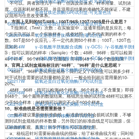
G0209F
谷胱甘肽还原酶(GR)试剂盒-可见显色法
不可以。两者原理几乎一样，但因反应体系、样本用量、试剂浓
度、仪器和耗材都不同，并且混用后结果的准确性不能保证，不建
G0209W
谷胱甘肽还原酶(GR)试剂盒-可见显色法
议混用与任意改变体系。
8、市面上见到的50T/48S；100T/96S;120T/100S是什么意思？
G0207W
氧化型谷胱甘肽(GSSG)含量试剂盒
T:指测试（Test）次数；在实验室中，这通常指的是反应孔；每
个反应孔可以是一个实验样本，或者对照；并不代表测的样本个
G0207W48
氧化型谷胱甘肽(GSSG)含量试剂盒
数。50T是50个反应孔，不一定代表测50个样本； 100T、120T也
是如此；
G0214W
γ-谷氨酰半胱氨酸合成酶（γ-GCS）/γ-谷氨酰半胱
S：指可以测试的样本（Sample）个数；48样、96样：指可以检测
G0214F
γ-谷氨酰半胱氨酸合成酶（γ-GCS）/γ-谷氨酰半胱
48个样本、96个样本（不含重复）即得到48个、96个数据结果
9、官网上试剂盒规格标注的“48样”、“96样”是什么意思呢？
G0217F
硫氧还蛋白过氧化物酶(TPX)试剂盒
“48样”、“96样”是试剂盒规格，我们定义了试剂盒可以测多少样，
对于试剂盒需要的试剂量都给足的；一般会给到超出需用量的10-
G0217W
硫氧还蛋白过氧化物酶(TPX)试剂盒
20%。
48样、96样：指可以检测48个样本、96个样本（不含重复）即得
G0216W
硫氧还蛋白氧化还原酶(TrxR)试剂盒
到48个、96个最终的数据结果。格锐思生物的试剂盒48样可以测不
少于50个样本；96样指可以测定不少于100个样本。
G0216F
硫氧还蛋白氧化还原酶(TrxR)试剂盒
10、标准曲线是否需要重新做？
一般不建议重新做标准曲线，标准曲线绘制会损耗试剂量，不够
G0208F
谷胱甘肽S-转移酶(GST)试剂盒
测到试剂盒规格的样本数量，另外我们的标准曲线是可以溯源，保
证标曲的客观、真实、科学严谨，可以直接使用。
G0208W
谷胱甘肽S-转移酶(GST)试剂盒
a、格锐思针对需要标曲曲线的指标，给了标准曲线方程，同时给
G0206W
还原型谷胱甘肽(GSH)含量试剂盒