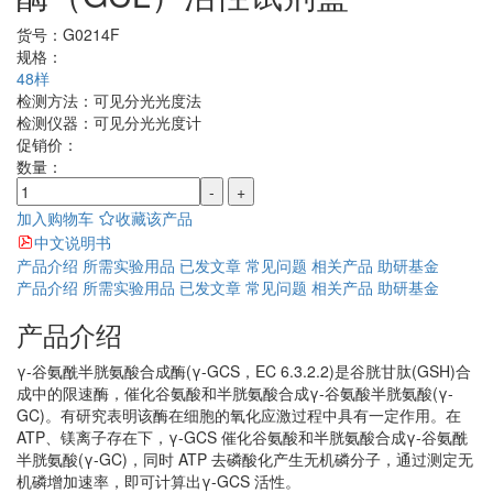
货号：
G0214F
规格：
48样
检测方法：
可见分光光度法
检测仪器：
可见分光光度计
促销价：
数量：
-
+
加入购物车
收藏该产品
中文说明书
产品介绍
所需实验用品
已发文章
常见问题
相关产品
助研基金
产品介绍
所需实验用品
已发文章
常见问题
相关产品
助研基金
产品介绍
γ-谷氨酰半胱氨酸合成酶(γ-GCS，EC 6.3.2.2)是谷胱甘肽(GSH)合
成中的限速酶，催化谷氨酸和半胱氨酸合成γ-谷氨酸半胱氨酸(γ-
GC)。有研究表明该酶在细胞的氧化应激过程中具有一定作用。在
ATP、镁离子存在下，γ-GCS 催化谷氨酸和半胱氨酸合成γ-谷氨酰
半胱氨酸(γ-GC)，同时 ATP 去磷酸化产生无机磷分子，通过测定无
机磷增加速率，即可计算出γ-GCS 活性。