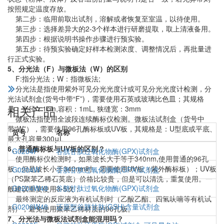
按照规定温度存放。
第二步：临用前取出试剂，溶解或者恢复至室温，以待使用。
第三步：选择差异大的2-3个样本进行研磨提取，取上清液备用。
第四步：根据说明书操作步骤进行预实验。
第五步：待预实验确定好样本检测浓度、调整情况后，再批量进
行正式实验。
5、分光法（F）与微板法（W）的区别
F:指分光法；W：指微板法;
分光法是指使用紫外可见分光光度计或可见分光光度计检测，分
光法试剂盒(货号中带“F”)，需要使用石英或玻璃比色皿；其规格
相关产品
是：光径：1cm,容积：1mL, 狭缝宽：3mm
微板法指使用全波段连续酶标仪检测。微板法试剂盒（货号中
带“W”），需要使用96孔酶标板或UV板，其规格是：U型底或平底、
货号
名称
最大孔容量300μL
6、普通酶标板与UV板的区别？
G0204F
谷胱甘肽过氧化物酶(GPX)试剂盒
使用酶标仪检测时，如果波长大于等于340nm,使用普通的96孔
板；但是波长小于340nm时，需要使用UV板（紫外酶标板）；UV板
G0204W
谷胱甘肽过氧化物酶(GPX)试剂盒
（PS聚苯乙稀石英底）价格比较贵，但是可以清洗，重复使用。一
G0204W48
谷胱甘肽过氧化物酶(GPX)试剂盒
般建议重复使用3-5次；
最终测定的反应液为有机试剂时（乙酸乙酯、四氢呋喃等有机试
G0206W48
还原型谷胱甘肽(GSH)含量试剂盒
剂），避免使用聚苯乙稀材质的96孔板。
7、分光法与微板法试剂盒能混用吗？