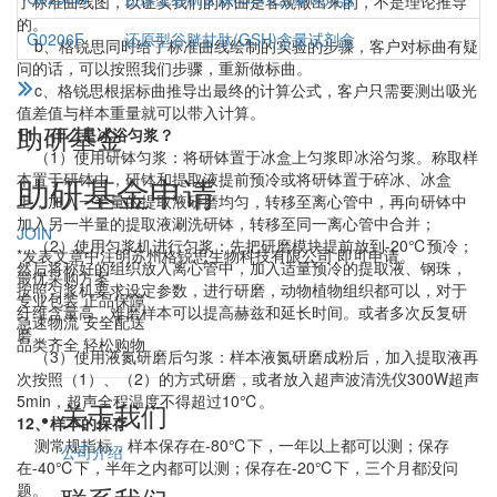
了标准曲线图，以证实我们的标曲是客观做出来的，不是理论推导
的。
G0206F
还原型谷胱甘肽(GSH)含量试剂盒
b、格锐思同时给了标准曲线绘制的实验的步骤，客户对标曲有疑
问的话，可以按照我们步骤，重新做标曲。
c、格锐思根据标曲推导出最终的计算公式，客户只需要测出吸光
值差值与样本重量就可以带入计算。
助研基金
11、什么是冰浴匀浆？
（1）使用研钵匀浆：将研钵置于冰盒上匀浆即冰浴匀浆。称取样
本置于研钵中，研钵和提取液提前预冷或将研钵置于碎冰、冰盒
助研基金申请
上，加入一半量的提取液研磨均匀，转移至离心管中，再向研钵中
加入另一半量的提取液涮洗研钵，转移至同一离心管中合并；
JOIN
（2）使用匀浆机进行匀浆：先把研磨模块提前放到-20℃预冷；
*发表文章中注明苏州格锐思生物科技有限公司 即可申请。
然后将称好的组织放入离心管中，加入适量预冷的提取液、钢珠，
最优采购方案
按照匀浆机要求设定参数，进行研磨，动物植物组织都可以，对于
专业包装 正品保障
纤维含量高，难磨样本可以提高赫兹和延长时间。或者多次反复研
急速物流 安全配送
磨
品类齐全 轻松购物
（3）使用液氮研磨后匀浆：样本液氮研磨成粉后，加入提取液再
次按照（1）、（2）的方式研磨，或者放入超声波清洗仪300W超声
5min，超声全程温度不得超过10℃。
关于我们
12、样本的保存
测常规指标，样本保存在-80℃下，一年以上都可以测；保存
公司介绍
在-40℃下，半年之内都可以测；保存在-20℃下，三个月都没问
题。