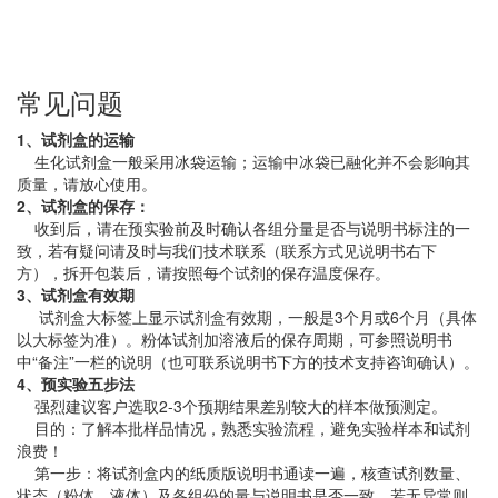
常见问题
1、试剂盒的运输
生化试剂盒一般采用冰袋运输；运输中冰袋已融化并不会影响其
质量，请放心使用。
2、试剂盒的保存：
收到后，请在预实验前及时确认各组分量是否与说明书标注的一
致，若有疑问请及时与我们技术联系（联系方式见说明书右下
方），拆开包装后，请按照每个试剂的保存温度保存。
3、试剂盒有效期
试剂盒大标签上显示试剂盒有效期，一般是3个月或6个月（具体
以大标签为准）。粉体试剂加溶液后的保存周期，可参照说明书
中“备注”一栏的说明（也可联系说明书下方的技术支持咨询确认）。
4、预实验五步法
强烈建议客户选取2-3个预期结果差别较大的样本做预测定。
目的：了解本批样品情况，熟悉实验流程，避免实验样本和试剂
浪费！
第一步：将试剂盒内的纸质版说明书通读一遍，核查试剂数量、
状态（粉体、液体）及各组份的量与说明书是否一致，若无异常则