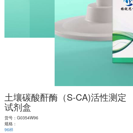
土壤碳酸酐酶（S-CA)活性测定
试剂盒
货号：
G0354W96
规格：
96样