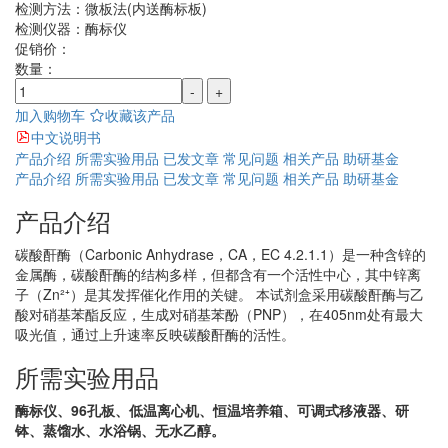
检测方法：
微板法(内送酶标板)
检测仪器：
酶标仪
促销价：
数量：
-
+
加入购物车
收藏该产品
中文说明书
产品介绍
所需实验用品
已发文章
常见问题
相关产品
助研基金
产品介绍
所需实验用品
已发文章
常见问题
相关产品
助研基金
产品介绍
碳酸酐酶（Carbonic Anhydrase，CA，EC 4.2.1.1）是一种含锌的
金属酶，碳酸酐酶的结构多样，但都含有一个活性中心，其中锌离
子（Zn²⁺）是其发挥催化作用的关键。 本试剂盒采用碳酸酐酶与乙
酸对硝基苯酯反应，生成对硝基苯酚（PNP），在405nm处有最大
吸光值，通过上升速率反映碳酸酐酶的活性。
所需实验用品
酶标仪、96孔板、低温离心机、恒温培养箱、可调式移液器、研
钵、蒸馏水、水浴锅、无水乙醇。