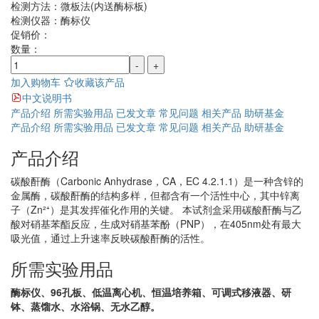
检测方法：
微板法(内送酶标板)
检测仪器：
酶标仪
促销价：
数量：
-
+
加入购物车
收藏该产品
中文说明书
产品介绍
所需实验用品
已发文章
常见问题
相关产品
助研基金
产品介绍
所需实验用品
已发文章
常见问题
相关产品
助研基金
产品介绍
碳酸酐酶（Carbonic Anhydrase，CA，EC 4.2.1.1）是一种含锌的
金属酶，碳酸酐酶的结构多样，但都含有一个活性中心，其中锌离
子（Zn²⁺）是其发挥催化作用的关键。 本试剂盒采用碳酸酐酶与乙
酸对硝基苯酯反应，生成对硝基苯酚（PNP），在405nm处有最大
吸光值，通过上升速率反映碳酸酐酶的活性。
所需实验用品
酶标仪、96孔板、低温离心机、恒温培养箱、可调式移液器、研
钵、蒸馏水、水浴锅、无水乙醇。