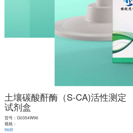
土壤碳酸酐酶（S-CA)活性测定
试剂盒
货号：
G0354W96
规格：
96样