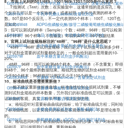
8、市面上见到的50T/48S；100T/96S;120T/100S是什么意思？
G05101F
牛乳中半乳糖（D-Galactose）含量试剂盒（紫外法
T:指测试（Test）次数；在实验室中，这通常指的是反应孔；每
个反应孔可以是一个实验样本，或者对照；并不代表测的样本个
G05100F
牛乳中乳糖(Lactose)含量试剂盒
数。50T是50个反应孔，不一定代表测50个样本； 100T、120T也
是如此；
G0536W48
ADPG焦磷酸化酶/腺苷二磷酸葡萄糖焦磷酸化酶试
S：指可以测试的样本（Sample）个数；48样、96样：指可以检测
G0599W
食品（肉制品）中总糖含量测定试剂盒
48个样本、96个样本（不含重复）即得到48个、96个数据结果
9、官网上试剂盒规格标注的“48样”、“96样”是什么意思呢？
G0596W48
血中海藻糖含量试剂盒(酶法-可见显色)
“48样”、“96样”是试剂盒规格，我们定义了试剂盒可以测多少样，
对于试剂盒需要的试剂量都给足的；一般会给到超出需用量的10-
G0597W
血中果糖含量试剂盒(HK酶法)
20%。
48样、96样：指可以检测48个样本、96个样本（不含重复）即得
G0597F
血中果糖含量试剂盒(HK酶法)
到48个、96个最终的数据结果。格锐思生物的试剂盒48样可以测不
少于50个样本；96样指可以测定不少于100个样本。
G0583W48
甘露糖（D-Mannose）含量测定试剂盒
10、标准曲线是否需要重新做？
一般不建议重新做标准曲线，标准曲线绘制会损耗试剂量，不够
G0594W48
甘露糖-6-磷酸含量测定试剂盒
测到试剂盒规格的样本数量，另外我们的标准曲线是可以溯源，保
证标曲的客观、真实、科学严谨，可以直接使用。
G0594F
甘露糖-6-磷酸含量测定试剂盒
a、格锐思针对需要标曲曲线的指标，给了标准曲线方程，同时给
G0593W
多糖含量测定试剂盒（苯酚-硫酸法）
了标准曲线图，以证实我们的标曲是客观做出来的，不是理论推导
的。
G0591F
葡萄糖氧化酶（GOD）活性测定试剂盒
b、格锐思同时给了标准曲线绘制的实验的步骤，客户对标曲有疑
问的话，可以按照我们步骤，重新做标曲。