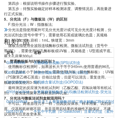
第四步：根据说明书操作步骤进行预实验。
第五步：待预实验确定好样本检测浓度、调整情况后，再批量进
行正式实验。
5、分光法（F）与微板法（W）的区别
F:指分光法；W：指微板法;
分光法是指使用紫外可见分光光度计或可见分光光度计检测，分
光法试剂盒(货号中带“F”)，需要使用石英或玻璃比色皿；其规格
相关产品
是：光径：1cm,容积：1mL, 狭缝宽：3mm
微板法指使用全波段连续酶标仪检测。微板法试剂盒（货号中
带“W”），需要使用96孔酶标板或UV板，其规格是：U型底或平底、
货号
名称
最大孔容量300μL
6、普通酶标板与UV板的区别？
G0515W96
蔗糖磷酸合成酶(SPS)试剂盒
使用酶标仪检测时，如果波长大于等于340nm,使用普通的96孔
板；但是波长小于340nm时，需要使用UV板（紫外酶标板）；UV板
G0512W96
蔗糖合成酶SS-Ⅱ(合成方向)试剂盒
（PS聚苯乙稀石英底）价格比较贵，但是可以清洗，重复使用。一
G0504W300
葡萄糖含量试剂盒(GOPOD法)
般建议重复使用3-5次；
最终测定的反应液为有机试剂时（乙酸乙酯、四氢呋喃等有机试
GY05104W48
β-葡萄糖苷酸酶(β-GUS)酶活检测试剂盒-荧光法
剂），避免使用聚苯乙稀材质的96孔板。
7、分光法与微板法试剂盒能混用吗？
G05103W48
外切-β-1,4-葡聚糖酶/纤维二糖水解酶(CBH)试剂盒-
不可以。两者原理几乎一样，但因反应体系、样本用量、试剂浓
度、仪器和耗材都不同，并且混用后结果的准确性不能保证，不建
G05101W
牛乳中半乳糖（D-Galactose）含量试剂盒（紫外法
议混用与任意改变体系。