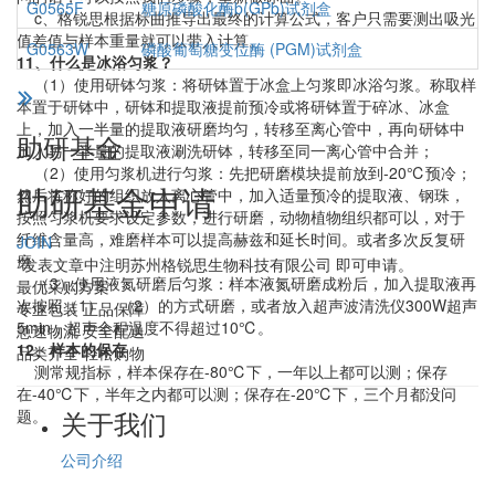
G0565F
糖原磷酸化酶b(GPb)试剂盒
c、格锐思根据标曲推导出最终的计算公式，客户只需要测出吸光
值差值与样本重量就可以带入计算。
G0563W
磷酸葡萄糖变位酶 (PGM)试剂盒
11、什么是冰浴匀浆？
（1）使用研钵匀浆：将研钵置于冰盒上匀浆即冰浴匀浆。称取样
本置于研钵中，研钵和提取液提前预冷或将研钵置于碎冰、冰盒
上，加入一半量的提取液研磨均匀，转移至离心管中，再向研钵中
助研基金
加入另一半量的提取液涮洗研钵，转移至同一离心管中合并；
（2）使用匀浆机进行匀浆：先把研磨模块提前放到-20℃预冷；
助研基金申请
然后将称好的组织放入离心管中，加入适量预冷的提取液、钢珠，
按照匀浆机要求设定参数，进行研磨，动物植物组织都可以，对于
纤维含量高，难磨样本可以提高赫兹和延长时间。或者多次反复研
JOIN
磨
*发表文章中注明苏州格锐思生物科技有限公司 即可申请。
（3）使用液氮研磨后匀浆：样本液氮研磨成粉后，加入提取液再
最优采购方案
次按照（1）、（2）的方式研磨，或者放入超声波清洗仪300W超声
专业包装 正品保障
5min，超声全程温度不得超过10℃。
急速物流 安全配送
12、样本的保存
品类齐全 轻松购物
测常规指标，样本保存在-80℃下，一年以上都可以测；保存
在-40℃下，半年之内都可以测；保存在-20℃下，三个月都没问
关于我们
题。
公司介绍