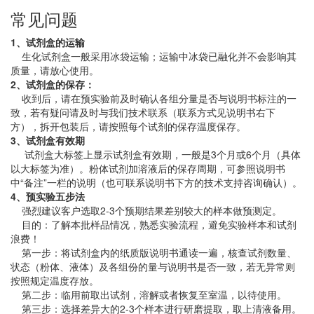
常见问题
1、试剂盒的运输
生化试剂盒一般采用冰袋运输；运输中冰袋已融化并不会影响其
质量，请放心使用。
2、试剂盒的保存：
收到后，请在预实验前及时确认各组分量是否与说明书标注的一
致，若有疑问请及时与我们技术联系（联系方式见说明书右下
方），拆开包装后，请按照每个试剂的保存温度保存。
3、试剂盒有效期
试剂盒大标签上显示试剂盒有效期，一般是3个月或6个月（具体
以大标签为准）。粉体试剂加溶液后的保存周期，可参照说明书
中“备注”一栏的说明（也可联系说明书下方的技术支持咨询确认）。
4、预实验五步法
强烈建议客户选取2-3个预期结果差别较大的样本做预测定。
目的：了解本批样品情况，熟悉实验流程，避免实验样本和试剂
浪费！
第一步：将试剂盒内的纸质版说明书通读一遍，核查试剂数量、
状态（粉体、液体）及各组份的量与说明书是否一致，若无异常则
按照规定温度存放。
第二步：临用前取出试剂，溶解或者恢复至室温，以待使用。
第三步：选择差异大的2-3个样本进行研磨提取，取上清液备用。