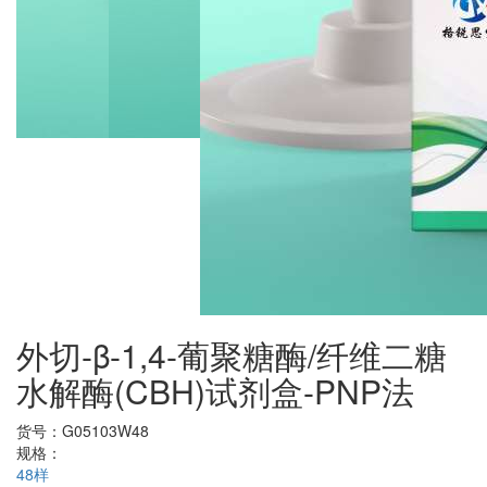
外切-β-1,4-葡聚糖酶/纤维二糖
水解酶(CBH)试剂盒-PNP法
货号：
G05103W48
规格：
48样