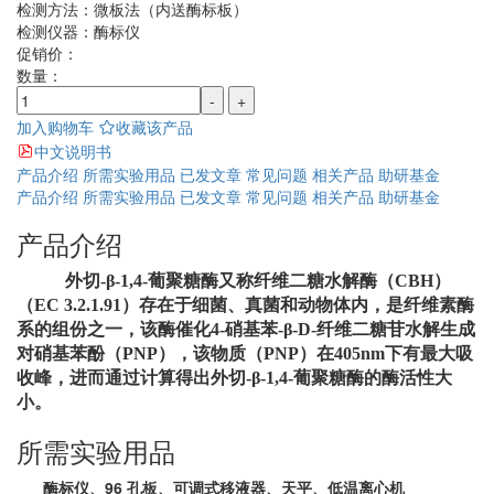
检测方法：
微板法（内送酶标板）
检测仪器：
酶标仪
促销价：
数量：
-
+
加入购物车
收藏该产品
中文说明书
产品介绍
所需实验用品
已发文章
常见问题
相关产品
助研基金
产品介绍
所需实验用品
已发文章
常见问题
相关产品
助研基金
产品介绍
外切
-β-1,4-
葡聚糖酶又称纤维二糖水解酶（
CBH
）
（
EC 3.2.1.91
）存在于细菌、真菌和动
物体内，是纤维素酶
系的组份之一，该酶催化4-硝基苯-β-D-纤维二糖苷水解生成
对硝基苯酚（PNP），该物质（PNP）在405nm下有最大吸
收峰，进而通过计算得出外切-β-1,4-葡聚糖酶的酶活性大
小。
所需实验用品
酶标仪、96 孔板、可调式移液器、天平、低温离心机