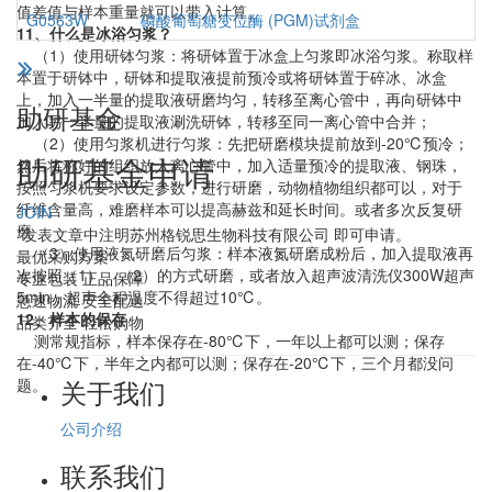
值差值与样本重量就可以带入计算。
G0563W
磷酸葡萄糖变位酶 (PGM)试剂盒
11、什么是冰浴匀浆？
（1）使用研钵匀浆：将研钵置于冰盒上匀浆即冰浴匀浆。称取样
本置于研钵中，研钵和提取液提前预冷或将研钵置于碎冰、冰盒
上，加入一半量的提取液研磨均匀，转移至离心管中，再向研钵中
助研基金
加入另一半量的提取液涮洗研钵，转移至同一离心管中合并；
（2）使用匀浆机进行匀浆：先把研磨模块提前放到-20℃预冷；
助研基金申请
然后将称好的组织放入离心管中，加入适量预冷的提取液、钢珠，
按照匀浆机要求设定参数，进行研磨，动物植物组织都可以，对于
纤维含量高，难磨样本可以提高赫兹和延长时间。或者多次反复研
JOIN
磨
*发表文章中注明苏州格锐思生物科技有限公司 即可申请。
（3）使用液氮研磨后匀浆：样本液氮研磨成粉后，加入提取液再
最优采购方案
次按照（1）、（2）的方式研磨，或者放入超声波清洗仪300W超声
专业包装 正品保障
5min，超声全程温度不得超过10℃。
急速物流 安全配送
12、样本的保存
品类齐全 轻松购物
测常规指标，样本保存在-80℃下，一年以上都可以测；保存
在-40℃下，半年之内都可以测；保存在-20℃下，三个月都没问
关于我们
题。
公司介绍
联系我们