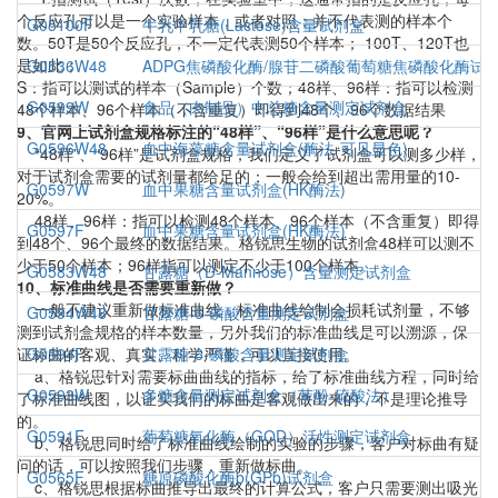
个反应孔可以是一个实验样本，或者对照；并不代表测的样本个
G05100F
牛乳中乳糖(Lactose)含量试剂盒
数。50T是50个反应孔，不一定代表测50个样本； 100T、120T也
是如此；
G0536W48
ADPG焦磷酸化酶/腺苷二磷酸葡萄糖焦磷酸化酶试
S：指可以测试的样本（Sample）个数；48样、96样：指可以检测
G0599W
食品（肉制品）中总糖含量测定试剂盒
48个样本、96个样本（不含重复）即得到48个、96个数据结果
9、官网上试剂盒规格标注的“48样”、“96样”是什么意思呢？
G0596W48
血中海藻糖含量试剂盒(酶法-可见显色)
“48样”、“96样”是试剂盒规格，我们定义了试剂盒可以测多少样，
对于试剂盒需要的试剂量都给足的；一般会给到超出需用量的10-
G0597W
血中果糖含量试剂盒(HK酶法)
20%。
48样、96样：指可以检测48个样本、96个样本（不含重复）即得
G0597F
血中果糖含量试剂盒(HK酶法)
到48个、96个最终的数据结果。格锐思生物的试剂盒48样可以测不
少于50个样本；96样指可以测定不少于100个样本。
G0583W48
甘露糖（D-Mannose）含量测定试剂盒
10、标准曲线是否需要重新做？
一般不建议重新做标准曲线，标准曲线绘制会损耗试剂量，不够
G0594W48
甘露糖-6-磷酸含量测定试剂盒
测到试剂盒规格的样本数量，另外我们的标准曲线是可以溯源，保
证标曲的客观、真实、科学严谨，可以直接使用。
G0594F
甘露糖-6-磷酸含量测定试剂盒
a、格锐思针对需要标曲曲线的指标，给了标准曲线方程，同时给
G0593W
多糖含量测定试剂盒（苯酚-硫酸法）
了标准曲线图，以证实我们的标曲是客观做出来的，不是理论推导
的。
G0591F
葡萄糖氧化酶（GOD）活性测定试剂盒
b、格锐思同时给了标准曲线绘制的实验的步骤，客户对标曲有疑
问的话，可以按照我们步骤，重新做标曲。
G0565F
糖原磷酸化酶b(GPb)试剂盒
c、格锐思根据标曲推导出最终的计算公式，客户只需要测出吸光