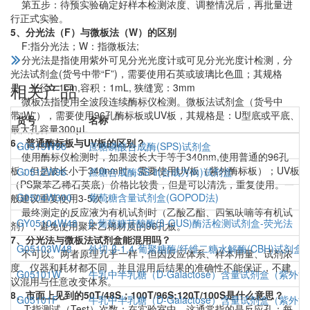
第五步：待预实验确定好样本检测浓度、调整情况后，再批量进
行正式实验。
5、分光法（F）与微板法（W）的区别
F:指分光法；W：指微板法;
分光法是指使用紫外可见分光光度计或可见分光光度计检测，分
光法试剂盒(货号中带“F”)，需要使用石英或玻璃比色皿；其规格
相关产品
是：光径：1cm,容积：1mL, 狭缝宽：3mm
微板法指使用全波段连续酶标仪检测。微板法试剂盒（货号中
带“W”），需要使用96孔酶标板或UV板，其规格是：U型底或平底、
货号
名称
最大孔容量300μL
6、普通酶标板与UV板的区别？
G0515W96
蔗糖磷酸合成酶(SPS)试剂盒
使用酶标仪检测时，如果波长大于等于340nm,使用普通的96孔
板；但是波长小于340nm时，需要使用UV板（紫外酶标板）；UV板
G0512W96
蔗糖合成酶SS-Ⅱ(合成方向)试剂盒
（PS聚苯乙稀石英底）价格比较贵，但是可以清洗，重复使用。一
G0504W300
葡萄糖含量试剂盒(GOPOD法)
般建议重复使用3-5次；
最终测定的反应液为有机试剂时（乙酸乙酯、四氢呋喃等有机试
GY05104W48
β-葡萄糖苷酸酶(β-GUS)酶活检测试剂盒-荧光法
剂），避免使用聚苯乙稀材质的96孔板。
7、分光法与微板法试剂盒能混用吗？
G05103W48
外切-β-1,4-葡聚糖酶/纤维二糖水解酶(CBH)试剂盒-
不可以。两者原理几乎一样，但因反应体系、样本用量、试剂浓
度、仪器和耗材都不同，并且混用后结果的准确性不能保证，不建
G05101W
牛乳中半乳糖（D-Galactose）含量试剂盒（紫外法
议混用与任意改变体系。
8、市面上见到的50T/48S；100T/96S;120T/100S是什么意思？
G05101F
牛乳中半乳糖（D-Galactose）含量试剂盒（紫外法
T:指测试（Test）次数；在实验室中，这通常指的是反应孔；每