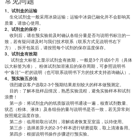
常见问题
1、试剂盒的运输
生化试剂盒一般采用冰袋运输；运输中冰袋已融化并不会影响其
质量，请放心使用。
2、试剂盒的保存：
收到后，请在预实验前及时确认各组分量是否与说明书标注的一
致，若有疑问请及时与我们技术联系（联系方式见说明书右下
方），拆开包装后，请按照每个试剂的保存温度保存。
3、试剂盒有效期
试剂盒大标签上显示试剂盒有效期，一般是3个月或6个月（具体
以大标签为准）。粉体试剂加溶液后的保存周期，可参照说明书
中“备注”一栏的说明（也可联系说明书下方的技术支持咨询确认）。
4、预实验五步法
强烈建议客户选取2-3个预期结果差别较大的样本做预测定。
目的：了解本批样品情况，熟悉实验流程，避免实验样本和试剂
浪费！
第一步：将试剂盒内的纸质版说明书通读一遍，核查试剂数量、
状态（粉体、液体）及各组份的量与说明书是否一致，若无异常则
按照规定温度存放。
第二步：临用前取出试剂，溶解或者恢复至室温，以待使用。
第三步：选择差异大的2-3个样本进行研磨提取，取上清液备用。
第四步：根据说明书操作步骤进行预实验。