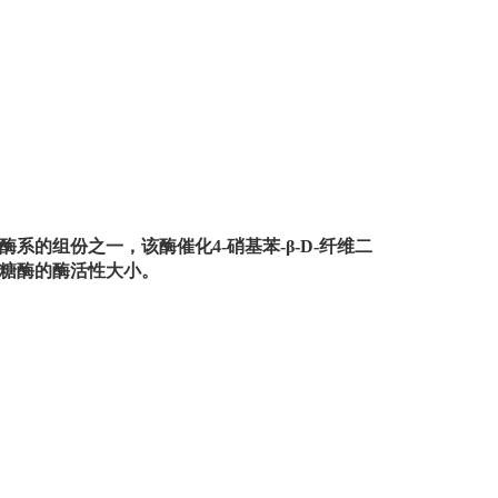
系的组份之一，该酶催化4-硝基苯-β-D-纤维二
葡聚糖酶的酶活性大小。