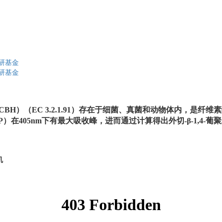
研基金
研基金
CBH
）（
EC 3.2.1.91
）存在于细菌、真菌和动
物体内，是纤维素酶
）在405nm下有最大吸收峰，进而通过计算得出外切-β-1,4-
机