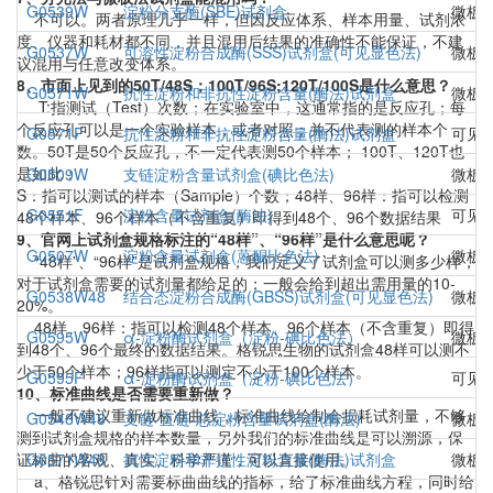
G0539W
淀粉分支酶(SBE)试剂盒
微板
不可以。两者原理几乎一样，但因反应体系、样本用量、试剂浓
度、仪器和耗材都不同，并且混用后结果的准确性不能保证，不建
G0537W
可溶性淀粉合成酶(SSS)试剂盒(可见显色法)
微板
议混用与任意改变体系。
8、市面上见到的50T/48S；100T/96S;120T/100S是什么意思？
G0571W
抗性淀粉和非抗性淀粉含量(酶法)试剂盒
微板
T:指测试（Test）次数；在实验室中，这通常指的是反应孔；每
个反应孔可以是一个实验样本，或者对照；并不代表测的样本个
G0571F
抗性淀粉和非抗性淀粉含量(酶法)试剂盒
可见
数。50T是50个反应孔，不一定代表测50个样本； 100T、120T也
是如此；
G0509W
支链淀粉含量试剂盒(碘比色法)
微板
S：指可以测试的样本（Sample）个数；48样、96样：指可以检测
G0551F
淀粉含量试剂盒(酶法)
可见
48个样本、96个样本（不含重复）即得到48个、96个数据结果
9、官网上试剂盒规格标注的“48样”、“96样”是什么意思呢？
G0507W
淀粉含量试剂盒(蒽酮比色法)
微板
“48样”、“96样”是试剂盒规格，我们定义了试剂盒可以测多少样，
对于试剂盒需要的试剂量都给足的；一般会给到超出需用量的10-
G0538W48
结合态淀粉合成酶(GBSS)试剂盒(可见显色法)
微板
20%。
48样、96样：指可以检测48个样本、96个样本（不含重复）即得
G0595W
α-淀粉酶试剂盒（淀粉-碘比色法）
微板
到48个、96个最终的数据结果。格锐思生物的试剂盒48样可以测不
少于50个样本；96样指可以测定不少于100个样本。
G0595F
α-淀粉酶试剂盒（淀粉-碘比色法）
可见
10、标准曲线是否需要重新做？
一般不建议重新做标准曲线，标准曲线绘制会损耗试剂量，不够
G0548W48
支链-直链-总淀粉含量试剂盒(酶法)
微板
测到试剂盒规格的样本数量，另外我们的标准曲线是可以溯源，保
证标曲的客观、真实、科学严谨，可以直接使用。
G0571W48
抗性淀粉和非抗性淀粉含量(酶法)试剂盒
微板
a、格锐思针对需要标曲曲线的指标，给了标准曲线方程，同时给