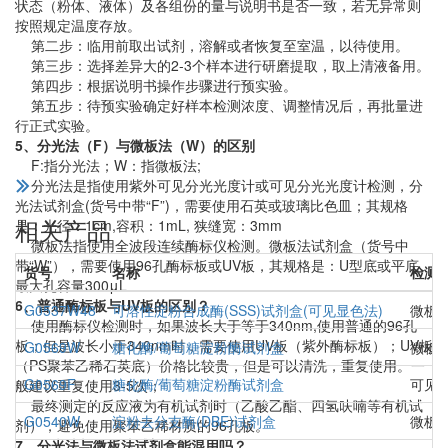
状态（粉体、液体）及各组份的量与说明书是否一致，若无异常则
按照规定温度存放。
第二步：临用前取出试剂，溶解或者恢复至室温，以待使用。
第三步：选择差异大的2-3个样本进行研磨提取，取上清液备用。
第四步：根据说明书操作步骤进行预实验。
第五步：待预实验确定好样本检测浓度、调整情况后，再批量进
行正式实验。
5、分光法（F）与微板法（W）的区别
F:指分光法；W：指微板法;
分光法是指使用紫外可见分光光度计或可见分光光度计检测，分
光法试剂盒(货号中带“F”)，需要使用石英或玻璃比色皿；其规格
相关产品
是：光径：1cm,容积：1mL, 狭缝宽：3mm
微板法指使用全波段连续酶标仪检测。微板法试剂盒（货号中
带“W”），需要使用96孔酶标板或UV板，其规格是：U型底或平底、
货号
名称
检测
最大孔容量300μL
6、普通酶标板与UV板的区别？
G0537W48
可溶性淀粉合成酶(SSS)试剂盒(可见显色法)
微板
使用酶标仪检测时，如果波长大于等于340nm,使用普通的96孔
板；但是波长小于340nm时，需要使用UV板（紫外酶标板）；UV板
G0569W
糖化酶/葡萄糖淀粉酶试剂盒
微板
（PS聚苯乙稀石英底）价格比较贵，但是可以清洗，重复使用。一
G0569F
糖化酶/葡萄糖淀粉酶试剂盒
可见
般建议重复使用3-5次；
最终测定的反应液为有机试剂时（乙酸乙酯、四氢呋喃等有机试
G0540W
淀粉去分支酶(DBE)试剂盒
微板
剂），避免使用聚苯乙稀材质的96孔板。
7、分光法与微板法试剂盒能混用吗？