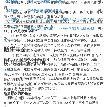
G0540F
淀粉去分支酶(DBE)试剂盒
可见
了标准曲线图，以证实我们的标曲是客观做出来的，不是理论推导
的。
G0539F
淀粉分支酶(SBE)试剂盒
可见
b、格锐思同时给了标准曲线绘制的实验的步骤，客户对标曲有疑
问的话，可以按照我们步骤，重新做标曲。
G0538W
结合态淀粉合成酶(GBSS)试剂盒(可见显色法)
微板
c、格锐思根据标曲推导出最终的计算公式，客户只需要测出吸光
值差值与样本重量就可以带入计算。
G0538F
结合态淀粉合成酶(GBSS)试剂盒(可见显色法)
可见
11、什么是冰浴匀浆？
（1）使用研钵匀浆：将研钵置于冰盒上匀浆即冰浴匀浆。称取样
本置于研钵中，研钵和提取液提前预冷或将研钵置于碎冰、冰盒
上，加入一半量的提取液研磨均匀，转移至离心管中，再向研钵中
助研基金
加入另一半量的提取液涮洗研钵，转移至同一离心管中合并；
（2）使用匀浆机进行匀浆：先把研磨模块提前放到-20℃预冷；
助研基金申请
然后将称好的组织放入离心管中，加入适量预冷的提取液、钢珠，
按照匀浆机要求设定参数，进行研磨，动物植物组织都可以，对于
纤维含量高，难磨样本可以提高赫兹和延长时间。或者多次反复研
JOIN
磨
*发表文章中注明苏州格锐思生物科技有限公司 即可申请。
（3）使用液氮研磨后匀浆：样本液氮研磨成粉后，加入提取液再
最优采购方案
次按照（1）、（2）的方式研磨，或者放入超声波清洗仪300W超声
专业包装 正品保障
5min，超声全程温度不得超过10℃。
急速物流 安全配送
12、样本的保存
品类齐全 轻松购物
测常规指标，样本保存在-80℃下，一年以上都可以测；保存
在-40℃下，半年之内都可以测；保存在-20℃下，三个月都没问