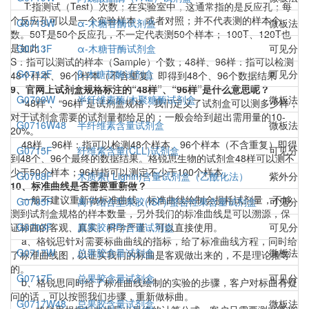
T:指测试（Test）次数；在实验室中，这通常指的是反应孔；每
个反应孔可以是一个实验样本，或者对照；并不代表测的样本个
G0713W
α-木糖苷酶试剂盒
微板法（
数。50T是50个反应孔，不一定代表测50个样本； 100T、120T也
是如此；
G0713F
α-木糖苷酶试剂盒
可见分光
S：指可以测试的样本（Sample）个数；48样、96样：指可以检测
G0712F
β-木糖苷酶试剂盒
可见分光
48个样本、96个样本（不含重复）即得到48个、96个数据结果
9、官网上试剂盒规格标注的“48样”、“96样”是什么意思呢？
G0709W
半纤维素酶/木聚糖酶试剂盒
微板法（
“48样”、“96样”是试剂盒规格，我们定义了试剂盒可以测多少样，
对于试剂盒需要的试剂量都给足的；一般会给到超出需用量的10-
G0716W48
半纤维素含量试剂盒
微板法（
20%。
48样、96样：指可以检测48个样本、96个样本（不含重复）即得
G0715F
纤维素含量(CLL)试剂盒
可见分光
到48个、96个最终的数据结果。格锐思生物的试剂盒48样可以测不
少于50个样本；96样指可以测定不少于100个样本。
G0708F
木质素( Lignin)含量试剂盒（乙酰化法）
紫外分光
10、标准曲线是否需要重新做？
一般不建议重新做标准曲线，标准曲线绘制会损耗试剂量，不够
G0705F
离子结合型果胶(ISP)/螯合性果含量试剂盒
可见分光
测到试剂盒规格的样本数量，另外我们的标准曲线是可以溯源，保
证标曲的客观、真实、科学严谨，可以直接使用。
G0703F
原果胶(PP)含量试剂盒
可见分光
a、格锐思针对需要标曲曲线的指标，给了标准曲线方程，同时给
G0717W
总果胶含量试剂盒
微板法（
了标准曲线图，以证实我们的标曲是客观做出来的，不是理论推导
的。
G0717F
总果胶含量试剂盒
可见分光
b、格锐思同时给了标准曲线绘制的实验的步骤，客户对标曲有疑
问的话，可以按照我们步骤，重新做标曲。
G0717W48
总果胶含量试剂盒
微板法（