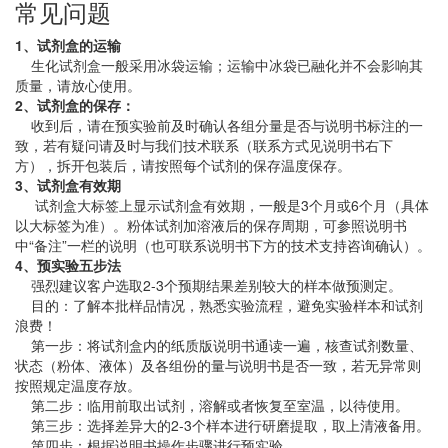
常见问题
1、试剂盒的运输
生化试剂盒一般采用冰袋运输；运输中冰袋已融化并不会影响其
质量，请放心使用。
2、试剂盒的保存：
收到后，请在预实验前及时确认各组分量是否与说明书标注的一
致，若有疑问请及时与我们技术联系（联系方式见说明书右下
方），拆开包装后，请按照每个试剂的保存温度保存。
3、试剂盒有效期
试剂盒大标签上显示试剂盒有效期，一般是3个月或6个月（具体
以大标签为准）。粉体试剂加溶液后的保存周期，可参照说明书
中“备注”一栏的说明（也可联系说明书下方的技术支持咨询确认）。
4、预实验五步法
强烈建议客户选取2-3个预期结果差别较大的样本做预测定。
目的：了解本批样品情况，熟悉实验流程，避免实验样本和试剂
浪费！
第一步：将试剂盒内的纸质版说明书通读一遍，核查试剂数量、
状态（粉体、液体）及各组份的量与说明书是否一致，若无异常则
按照规定温度存放。
第二步：临用前取出试剂，溶解或者恢复至室温，以待使用。
第三步：选择差异大的2-3个样本进行研磨提取，取上清液备用。
第四步：根据说明书操作步骤进行预实验。