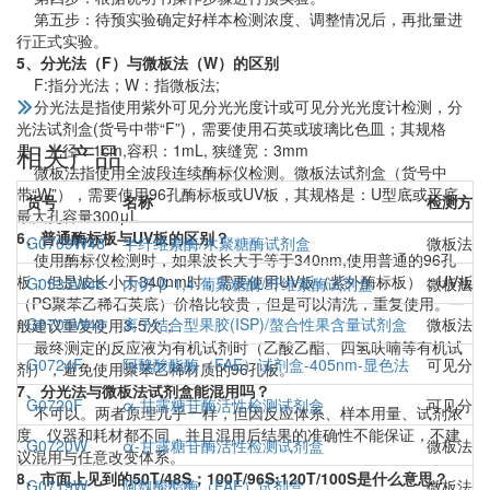
第五步：待预实验确定好样本检测浓度、调整情况后，再批量进
行正式实验。
5、分光法（F）与微板法（W）的区别
F:指分光法；W：指微板法;
分光法是指使用紫外可见分光光度计或可见分光光度计检测，分
光法试剂盒(货号中带“F”)，需要使用石英或玻璃比色皿；其规格
相关产品
是：光径：1cm,容积：1mL, 狭缝宽：3mm
微板法指使用全波段连续酶标仪检测。微板法试剂盒（货号中
带“W”），需要使用96孔酶标板或UV板，其规格是：U型底或平底、
货号
名称
检测方法
最大孔容量300μL
6、普通酶标板与UV板的区别？
G0709W48
半纤维素酶/木聚糖酶试剂盒
微板法(
使用酶标仪检测时，如果波长大于等于340nm,使用普通的96孔
板；但是波长小于340nm时，需要使用UV板（紫外酶标板）；UV板
G0533W48
内切-β-1,4-葡聚糖酶/纤维素酶试剂盒
微板法(
（PS聚苯乙稀石英底）价格比较贵，但是可以清洗，重复使用。一
G0705W48
离子结合型果胶(ISP)/螯合性果含量试剂盒
微板法（
般建议重复使用3-5次；
最终测定的反应液为有机试剂时（乙酸乙酯、四氢呋喃等有机试
G0724F
阿魏酸酯酶（FAE）试剂盒-405nm-显色法
可见分光
剂），避免使用聚苯乙稀材质的96孔板。
7、分光法与微板法试剂盒能混用吗？
G0720F
α-甘露糖苷酶活性检测试剂盒
可见分光
不可以。两者原理几乎一样，但因反应体系、样本用量、试剂浓
度、仪器和耗材都不同，并且混用后结果的准确性不能保证，不建
G0720W
α-甘露糖苷酶活性检测试剂盒
微板法（
议混用与任意改变体系。
8、市面上见到的50T/48S；100T/96S;120T/100S是什么意思？
G0719W
阿魏酸酯酶（FAE）试剂盒
微板法（