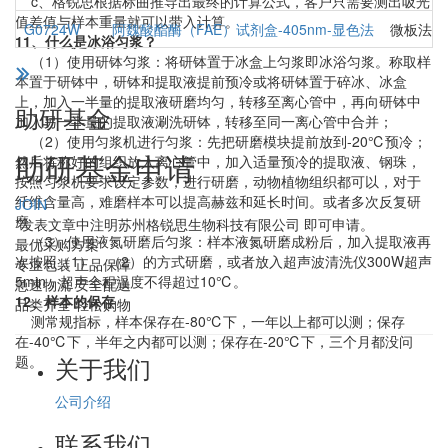
c、格锐思根据标曲推导出最终的计算公式，客户只需要测出吸光
值差值与样本重量就可以带入计算。
G0724W
阿魏酸酯酶（FAE）试剂盒-405nm-显色法
微板法（
11、什么是冰浴匀浆？
（1）使用研钵匀浆：将研钵置于冰盒上匀浆即冰浴匀浆。称取样
本置于研钵中，研钵和提取液提前预冷或将研钵置于碎冰、冰盒
上，加入一半量的提取液研磨均匀，转移至离心管中，再向研钵中
助研基金
加入另一半量的提取液涮洗研钵，转移至同一离心管中合并；
（2）使用匀浆机进行匀浆：先把研磨模块提前放到-20℃预冷；
助研基金申请
然后将称好的组织放入离心管中，加入适量预冷的提取液、钢珠，
按照匀浆机要求设定参数，进行研磨，动物植物组织都可以，对于
纤维含量高，难磨样本可以提高赫兹和延长时间。或者多次反复研
JOIN
磨
*发表文章中注明苏州格锐思生物科技有限公司 即可申请。
（3）使用液氮研磨后匀浆：样本液氮研磨成粉后，加入提取液再
最优采购方案
次按照（1）、（2）的方式研磨，或者放入超声波清洗仪300W超声
专业包装 正品保障
5min，超声全程温度不得超过10℃。
急速物流 安全配送
12、样本的保存
品类齐全 轻松购物
测常规指标，样本保存在-80℃下，一年以上都可以测；保存
在-40℃下，半年之内都可以测；保存在-20℃下，三个月都没问
关于我们
题。
公司介绍
联系我们