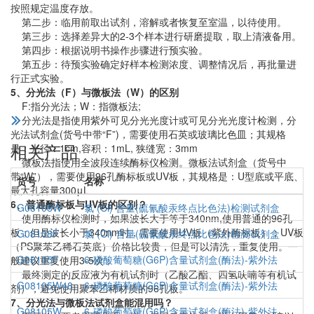
按照规定温度存放。
第二步：临用前取出试剂，溶解或者恢复至室温，以待使用。
第三步：选择差异大的2-3个样本进行研磨提取，取上清液备用。
第四步：根据说明书操作步骤进行预实验。
第五步：待预实验确定好样本检测浓度、调整情况后，再批量进
行正式实验。
5、分光法（F）与微板法（W）的区别
F:指分光法；W：指微板法;
分光法是指使用紫外可见分光光度计或可见分光光度计检测，分
光法试剂盒(货号中带“F”)，需要使用石英或玻璃比色皿；其规格
相关产品
是：光径：1cm,容积：1mL, 狭缝宽：3mm
微板法指使用全波段连续酶标仪检测。微板法试剂盒（货号中
带“W”），需要使用96孔酶标板或UV板，其规格是：U型底或平底、
货号
名称
最大孔容量300μL
6、普通酶标板与UV板的区别？
G08108W
氯 (Cl) 含量(硫氰酸汞终点比色法)检测试剂盒
使用酶标仪检测时，如果波长大于等于340nm,使用普通的96孔
板；但是波长小于340nm时，需要使用UV板（紫外酶标板）；UV板
G08108F
氯 (Cl) 含量(硫氰酸汞终点比色法)检测试剂盒
（PS聚苯乙稀石英底）价格比较贵，但是可以清洗，重复使用。一
G08105F
6-磷酸葡萄糖(G6P)含量试剂盒(酶法)-紫外法
般建议重复使用3-5次；
最终测定的反应液为有机试剂时（乙酸乙酯、四氢呋喃等有机试
G08105W48
6-磷酸葡萄糖(G6P)含量试剂盒(酶法)-紫外法
剂），避免使用聚苯乙稀材质的96孔板。
7、分光法与微板法试剂盒能混用吗？
G08105W
6-磷酸葡萄糖(G6P)含量试剂盒(酶法)-紫外法