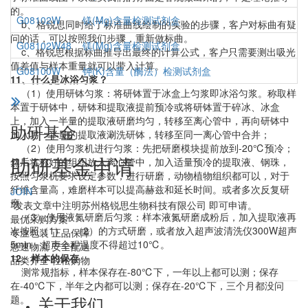
的。
G08102W
镁(Mg)含量检测试剂盒
b、格锐思同时给了标准曲线绘制的实验的步骤，客户对标曲有疑
问的话，可以按照我们步骤，重新做标曲。
G08102W48
镁(Mg)含量检测试剂盒
c、格锐思根据标曲推导出最终的计算公式，客户只需要测出吸光
值差值与样本重量就可以带入计算。
G08100W
钾(K)含量（酶法）检测试剂盒
11、什么是冰浴匀浆？
（1）使用研钵匀浆：将研钵置于冰盒上匀浆即冰浴匀浆。称取样
本置于研钵中，研钵和提取液提前预冷或将研钵置于碎冰、冰盒
上，加入一半量的提取液研磨均匀，转移至离心管中，再向研钵中
助研基金
加入另一半量的提取液涮洗研钵，转移至同一离心管中合并；
（2）使用匀浆机进行匀浆：先把研磨模块提前放到-20℃预冷；
助研基金申请
然后将称好的组织放入离心管中，加入适量预冷的提取液、钢珠，
按照匀浆机要求设定参数，进行研磨，动物植物组织都可以，对于
纤维含量高，难磨样本可以提高赫兹和延长时间。或者多次反复研
JOIN
磨
*发表文章中注明苏州格锐思生物科技有限公司 即可申请。
（3）使用液氮研磨后匀浆：样本液氮研磨成粉后，加入提取液再
最优采购方案
次按照（1）、（2）的方式研磨，或者放入超声波清洗仪300W超声
专业包装 正品保障
5min，超声全程温度不得超过10℃。
急速物流 安全配送
12、样本的保存
品类齐全 轻松购物
测常规指标，样本保存在-80℃下，一年以上都可以测；保存
在-40℃下，半年之内都可以测；保存在-20℃下，三个月都没问
关于我们
题。