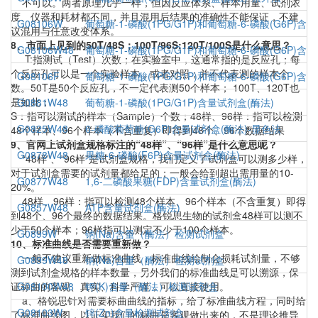
不可以。两者原理几乎一样，但因反应体系、样本用量、试剂浓
度、仪器和耗材都不同，并且混用后结果的准确性不能保证，不建
G08106W
葡萄糖-1-磷酸(1PG/G1P)和葡萄糖-6-磷酸(G6P)含
议混用与任意改变体系。
8、市面上见到的50T/48S；100T/96S;120T/100S是什么意思？
G08106W48
葡萄糖-1-磷酸(1PG/G1P)和葡萄糖-6-磷酸(G6P)含
T:指测试（Test）次数；在实验室中，这通常指的是反应孔；每
个反应孔可以是一个实验样本，或者对照；并不代表测的样本个
G08106F
葡萄糖-1-磷酸(1PG/G1P)和葡萄糖-6-磷酸(G6P)含
数。50T是50个反应孔，不一定代表测50个样本； 100T、120T也
是如此；
G0881W48
葡萄糖-1-磷酸(1PG/G1P)含量试剂盒(酶法)
S：指可以测试的样本（Sample）个数；48样、96样：指可以检测
G0825W48
6-磷酸葡萄糖(G6P)含量试剂盒(酶法)-显色法
48个样本、96个样本（不含重复）即得到48个、96个数据结果
9、官网上试剂盒规格标注的“48样”、“96样”是什么意思呢？
G0878W48
果糖-6-磷酸(F6P)含量试剂盒(酶法)
“48样”、“96样”是试剂盒规格，我们定义了试剂盒可以测多少样，
对于试剂盒需要的试剂量都给足的；一般会给到超出需用量的10-
G0877W48
1,6-二磷酸果糖(FDP)含量试剂盒(酶法)
20%。
48样、96样：指可以检测48个样本、96个样本（不含重复）即得
G0857W48
ATP含量试剂盒(酶法)
到48个、96个最终的数据结果。格锐思生物的试剂盒48样可以测不
少于50个样本；96样指可以测定不少于100个样本。
G0899W
钠(Na)含量（酶法）检测试剂盒
10、标准曲线是否需要重新做？
一般不建议重新做标准曲线，标准曲线绘制会损耗试剂量，不够
G0899W48
钠(Na)含量（酶法）检测试剂盒
测到试剂盒规格的样本数量，另外我们的标准曲线是可以溯源，保
证标曲的客观、真实、科学严谨，可以直接使用。
G08100W48
钾(K)含量（酶法）检测试剂盒
a、格锐思针对需要标曲曲线的指标，给了标准曲线方程，同时给
G08103W
锌(Zn)含量检测试剂盒
了标准曲线图，以证实我们的标曲是客观做出来的，不是理论推导