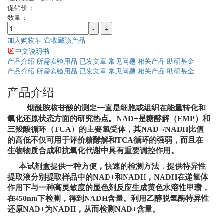
促销价：
数量：
-
+
加入购物车
收藏该产品
中文说明书
产品介绍
所需实验用品
已发文章
常见问题
相关产品
助研基金
产品介绍
所需实验用品
已发文章
常见问题
相关产品
助研基金
产品介绍
烟酰胺核苷酸的测定一直是细胞或组织在能量转化和
氧化还原状态方面的研究热点。NAD+是糖酵解（EMP）和
三羧酸循环（TCA）的主要氢受体，其NAD+/NADH比值
的高低不仅可用于评价糖酵解和TCA循环的强弱，而且在
生物物质合成和抗氧化代谢中具有重要调控作用。
本试剂盒提供一种方便，快速的检测方法，提供特异性
提取液分别提取样品中的NAD+和NADH，NADH在递氢体
作用下与一种高灵敏度的显色剂反应生成黄色水溶性甲瓒，
在450nm下检测，得到NADH含量。利用乙醇脱氢酶特异性
还原NAD+为NADH，从而检测NAD+含量。