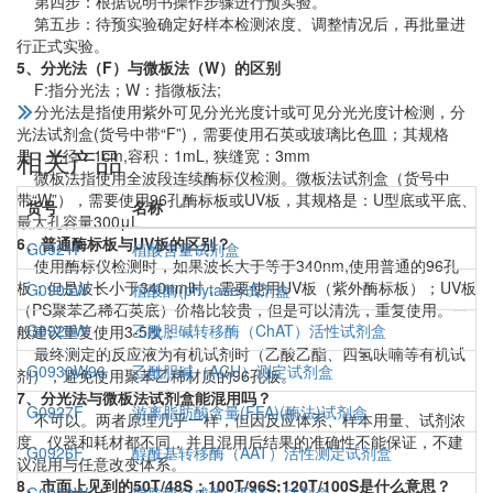
第四步：根据说明书操作步骤进行预实验。
第五步：待预实验确定好样本检测浓度、调整情况后，再批量进
行正式实验。
5、分光法（F）与微板法（W）的区别
F:指分光法；W：指微板法;
分光法是指使用紫外可见分光光度计或可见分光光度计检测，分
光法试剂盒(货号中带“F”)，需要使用石英或玻璃比色皿；其规格
相关产品
是：光径：1cm,容积：1mL, 狭缝宽：3mm
微板法指使用全波段连续酶标仪检测。微板法试剂盒（货号中
带“W”），需要使用96孔酶标板或UV板，其规格是：U型底或平底、
货号
名称
最大孔容量300μL
6、普通酶标板与UV板的区别？
G0921F
植酸含量试剂盒
使用酶标仪检测时，如果波长大于等于340nm,使用普通的96孔
板；但是波长小于340nm时，需要使用UV板（紫外酶标板）；UV板
G0905W
植酸酶(phytase)试剂盒
（PS聚苯乙稀石英底）价格比较贵，但是可以清洗，重复使用。一
G0929W
乙酰胆碱转移酶（ChAT）活性试剂盒
般建议重复使用3-5次；
最终测定的反应液为有机试剂时（乙酸乙酯、四氢呋喃等有机试
G0930W96
乙酰胆碱（ACH）测定试剂盒
剂），避免使用聚苯乙稀材质的96孔板。
7、分光法与微板法试剂盒能混用吗？
G0927F
游离脂肪酸含量(FFA)(酶法)试剂盒
不可以。两者原理几乎一样，但因反应体系、样本用量、试剂浓
度、仪器和耗材都不同，并且混用后结果的准确性不能保证，不建
G0926F
醇酰基转移酶（AAT）活性测定试剂盒
议混用与任意改变体系。
8、市面上见到的50T/48S；100T/96S;120T/100S是什么意思？