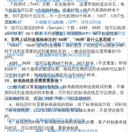
G0923W
脂肪酸合成酶（FAS）试剂盒
T:指测试（Test）次数；在实验室中，这通常指的是反应孔；每
个反应孔可以是一个实验样本，或者对照；并不代表测的样本个
G0923F
脂肪酸合成酶（FAS）试剂盒
数。50T是50个反应孔，不一定代表测50个样本； 100T、120T也
是如此；
G0918F
3-磷酸甘油酯酶（GPP）活性试剂盒
S：指可以测试的样本（Sample）个数；48样、96样：指可以检测
G0917W
线粒体-3-磷酸甘油脱氢酶（mt-GPD）活性试剂盒
48个样本、96个样本（不含重复）即得到48个、96个数据结果
9、官网上试剂盒规格标注的“48样”、“96样”是什么意思呢？
G0917F
线粒体-3-磷酸甘油脱氢酶（mt-GPD）活性试剂盒
“48样”、“96样”是试剂盒规格，我们定义了试剂盒可以测多少样，
对于试剂盒需要的试剂量都给足的；一般会给到超出需用量的10-
G0914W
乙酰辅酶A羧化酶(ACC)试剂盒
20%。
48样、96样：指可以检测48个样本、96个样本（不含重复）即得
G0912F
甘油含量( Glycerol)试剂盒(酶法)
到48个、96个最终的数据结果。格锐思生物的试剂盒48样可以测不
少于50个样本；96样指可以测定不少于100个样本。
G0911W
游离胆固醇(FC)含量试剂盒
10、标准曲线是否需要重新做？
一般不建议重新做标准曲线，标准曲线绘制会损耗试剂量，不够
G0921W
植酸含量试剂盒
测到试剂盒规格的样本数量，另外我们的标准曲线是可以溯源，保
证标曲的客观、真实、科学严谨，可以直接使用。
G0930F
乙酰胆碱（ACH）测定试剂盒
a、格锐思针对需要标曲曲线的指标，给了标准曲线方程，同时给
G0910W500
甘油三酯(TG)含量试剂盒
了标准曲线图，以证实我们的标曲是客观做出来的，不是理论推导
的。
G0911W500
游离胆固醇(FC)含量试剂盒
b、格锐思同时给了标准曲线绘制的实验的步骤，客户对标曲有疑
问的话，可以按照我们步骤，重新做标曲。
G0931W
磷酸二酯酶(PDEs)活性测定试剂盒