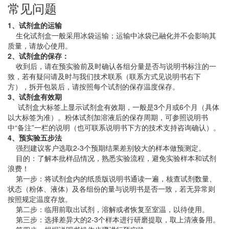
常见问题
1、试剂盒的运输
生化试剂盒一般采用冰袋运输；运输中冰袋已融化并不会影响其
质量，请放心使用。
2、试剂盒的保存：
收到后，请在预实验前及时确认各组分量是否与说明书标注的一
致，若有疑问请及时与我们技术联系（联系方式见说明书右下
方），拆开包装后，请按照每个试剂的保存温度保存。
3、试剂盒有效期
试剂盒大标签上显示试剂盒有效期，一般是3个月或6个月（具体
以大标签为准）。粉体试剂加溶液后的保存周期，可参照说明书
中“备注”一栏的说明（也可联系说明书下方的技术支持咨询确认）。
4、预实验五步法
强烈建议客户选取2-3个预期结果差别较大的样本做预测定。
目的：了解本批样品情况，熟悉实验流程，避免实验样本和试剂
浪费！
第一步：将试剂盒内的纸质版说明书通读一遍，核查试剂数量、
状态（粉体、液体）及各组份的量与说明书是否一致，若无异常则
按照规定温度存放。
第二步：临用前取出试剂，溶解或者恢复至室温，以待使用。
第三步：选择差异大的2-3个样本进行研磨提取，取上清液备用。