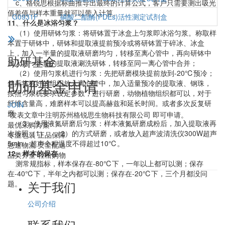
c、格锐思根据标曲推导出最终的计算公式，客户只需要测出吸光
值差值与样本重量就可以带入计算。
G0931F
磷酸二酯酶(PDEs)活性测定试剂盒
11、什么是冰浴匀浆？
（1）使用研钵匀浆：将研钵置于冰盒上匀浆即冰浴匀浆。称取样
本置于研钵中，研钵和提取液提前预冷或将研钵置于碎冰、冰盒
上，加入一半量的提取液研磨均匀，转移至离心管中，再向研钵中
助研基金
加入另一半量的提取液涮洗研钵，转移至同一离心管中合并；
（2）使用匀浆机进行匀浆：先把研磨模块提前放到-20℃预冷；
助研基金申请
然后将称好的组织放入离心管中，加入适量预冷的提取液、钢珠，
按照匀浆机要求设定参数，进行研磨，动物植物组织都可以，对于
纤维含量高，难磨样本可以提高赫兹和延长时间。或者多次反复研
JOIN
磨
*发表文章中注明苏州格锐思生物科技有限公司 即可申请。
（3）使用液氮研磨后匀浆：样本液氮研磨成粉后，加入提取液再
最优采购方案
次按照（1）、（2）的方式研磨，或者放入超声波清洗仪300W超声
专业包装 正品保障
5min，超声全程温度不得超过10℃。
急速物流 安全配送
12、样本的保存
品类齐全 轻松购物
测常规指标，样本保存在-80℃下，一年以上都可以测；保存
在-40℃下，半年之内都可以测；保存在-20℃下，三个月都没问
关于我们
题。
公司介绍
联系我们