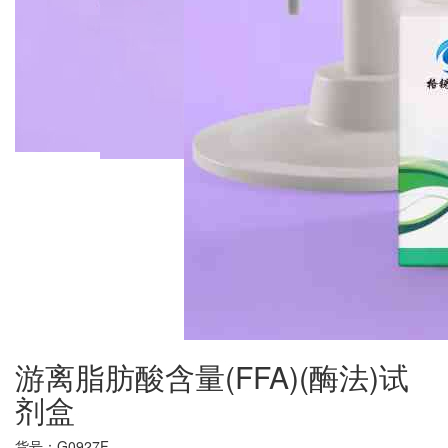
游离脂肪酸含量(FFA)(酶法)试
剂盒
货号：
G0927F