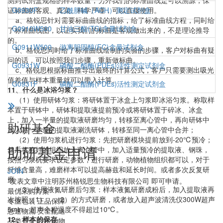
测到试剂盒规格的样本数量，另外我们的标准曲线是可以溯源，保
证标曲的客观、真实、科学严谨，可以直接使用。
G0930F
乙酰胆碱（ACH）测定试剂盒
a、格锐思针对需要标曲曲线的指标，给了标准曲线方程，同时给
G0910W500
甘油三酯(TG)含量试剂盒
了标准曲线图，以证实我们的标曲是客观做出来的，不是理论推导
的。
G0911W500
游离胆固醇(FC)含量试剂盒
b、格锐思同时给了标准曲线绘制的实验的步骤，客户对标曲有疑
问的话，可以按照我们步骤，重新做标曲。
G0931W
磷酸二酯酶(PDEs)活性测定试剂盒
c、格锐思根据标曲推导出最终的计算公式，客户只需要测出吸光
值差值与样本重量就可以带入计算。
G0931F
磷酸二酯酶(PDEs)活性测定试剂盒
11、什么是冰浴匀浆？
（1）使用研钵匀浆：将研钵置于冰盒上匀浆即冰浴匀浆。称取样
本置于研钵中，研钵和提取液提前预冷或将研钵置于碎冰、冰盒
上，加入一半量的提取液研磨均匀，转移至离心管中，再向研钵中
助研基金
加入另一半量的提取液涮洗研钵，转移至同一离心管中合并；
（2）使用匀浆机进行匀浆：先把研磨模块提前放到-20℃预冷；
助研基金申请
然后将称好的组织放入离心管中，加入适量预冷的提取液、钢珠，
按照匀浆机要求设定参数，进行研磨，动物植物组织都可以，对于
纤维含量高，难磨样本可以提高赫兹和延长时间。或者多次反复研
JOIN
磨
*发表文章中注明苏州格锐思生物科技有限公司 即可申请。
（3）使用液氮研磨后匀浆：样本液氮研磨成粉后，加入提取液再
最优采购方案
次按照（1）、（2）的方式研磨，或者放入超声波清洗仪300W超声
专业包装 正品保障
5min，超声全程温度不得超过10℃。
急速物流 安全配送
12、样本的保存
品类齐全 轻松购物