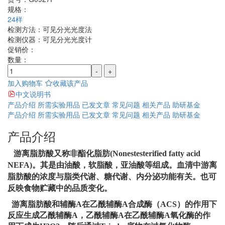
规格：
24样
检测方法：
可见分光光度法
检测仪器：
可见分光光度计
促销价：
数量：
-
+
加入购物车
收藏该产品
中文说明书
产品介绍
所需实验用品
已发文章
常见问题
相关产品
助研基金
产品介绍
所需实验用品
已发文章
常见问题
相关产品
助研基金
产品介绍
游离脂肪酸
又称非酯化脂肪
(Nonestesterified fatty acid
NEFA)
。其是由油酸，软脂酸，亚油酸等组成。血清中游离
脂肪酸的浓度与脂类代谢、糖代谢、内分泌功能有关。
也可
反映食物贮藏中的品质变化。
游离脂肪酸和辅酶
A
在乙酰辅酶
A
合成酶（
ACS
）的作用下
反应生成乙酰辅酶
A
，乙酰辅酶
A
在乙酰辅酶
A
氧化酶的作