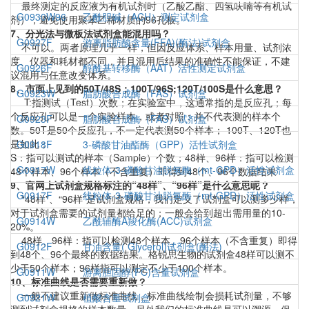
最终测定的反应液为有机试剂时（乙酸乙酯、四氢呋喃等有机试
G0930W96
乙酰胆碱（ACH）测定试剂盒
剂），避免使用聚苯乙稀材质的96孔板。
7、分光法与微板法试剂盒能混用吗？
G0927F
游离脂肪酸含量(FFA)(酶法)试剂盒
不可以。两者原理几乎一样，但因反应体系、样本用量、试剂浓
度、仪器和耗材都不同，并且混用后结果的准确性不能保证，不建
G0926F
醇酰基转移酶（AAT）活性测定试剂盒
议混用与任意改变体系。
8、市面上见到的50T/48S；100T/96S;120T/100S是什么意思？
G0923W
脂肪酸合成酶（FAS）试剂盒
T:指测试（Test）次数；在实验室中，这通常指的是反应孔；每
个反应孔可以是一个实验样本，或者对照；并不代表测的样本个
G0923F
脂肪酸合成酶（FAS）试剂盒
数。50T是50个反应孔，不一定代表测50个样本； 100T、120T也
是如此；
G0918F
3-磷酸甘油酯酶（GPP）活性试剂盒
S：指可以测试的样本（Sample）个数；48样、96样：指可以检测
G0917W
线粒体-3-磷酸甘油脱氢酶（mt-GPD）活性试剂盒
48个样本、96个样本（不含重复）即得到48个、96个数据结果
9、官网上试剂盒规格标注的“48样”、“96样”是什么意思呢？
G0917F
线粒体-3-磷酸甘油脱氢酶（mt-GPD）活性试剂盒
“48样”、“96样”是试剂盒规格，我们定义了试剂盒可以测多少样，
对于试剂盒需要的试剂量都给足的；一般会给到超出需用量的10-
G0914W
乙酰辅酶A羧化酶(ACC)试剂盒
20%。
48样、96样：指可以检测48个样本、96个样本（不含重复）即得
G0912F
甘油含量( Glycerol)试剂盒(酶法)
到48个、96个最终的数据结果。格锐思生物的试剂盒48样可以测不
少于50个样本；96样指可以测定不少于100个样本。
G0911W
游离胆固醇(FC)含量试剂盒
10、标准曲线是否需要重新做？
一般不建议重新做标准曲线，标准曲线绘制会损耗试剂量，不够
G0921W
植酸含量试剂盒