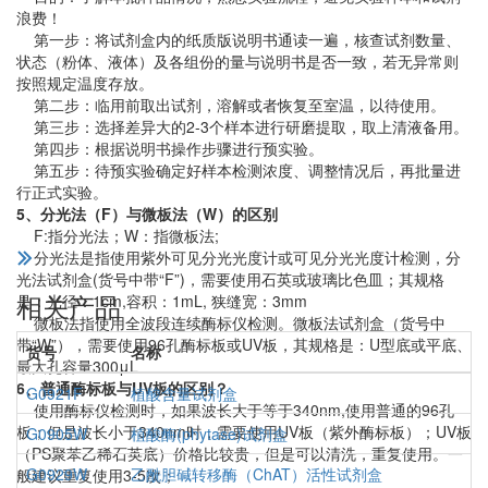
浪费！
第一步：将试剂盒内的纸质版说明书通读一遍，核查试剂数量、
状态（粉体、液体）及各组份的量与说明书是否一致，若无异常则
按照规定温度存放。
第二步：临用前取出试剂，溶解或者恢复至室温，以待使用。
第三步：选择差异大的2-3个样本进行研磨提取，取上清液备用。
第四步：根据说明书操作步骤进行预实验。
第五步：待预实验确定好样本检测浓度、调整情况后，再批量进
行正式实验。
5、分光法（F）与微板法（W）的区别
F:指分光法；W：指微板法;
分光法是指使用紫外可见分光光度计或可见分光光度计检测，分
光法试剂盒(货号中带“F”)，需要使用石英或玻璃比色皿；其规格
相关产品
是：光径：1cm,容积：1mL, 狭缝宽：3mm
微板法指使用全波段连续酶标仪检测。微板法试剂盒（货号中
带“W”），需要使用96孔酶标板或UV板，其规格是：U型底或平底、
货号
名称
最大孔容量300μL
6、普通酶标板与UV板的区别？
G0921F
植酸含量试剂盒
使用酶标仪检测时，如果波长大于等于340nm,使用普通的96孔
板；但是波长小于340nm时，需要使用UV板（紫外酶标板）；UV板
G0905W
植酸酶(phytase)试剂盒
（PS聚苯乙稀石英底）价格比较贵，但是可以清洗，重复使用。一
G0929W
乙酰胆碱转移酶（ChAT）活性试剂盒
般建议重复使用3-5次；