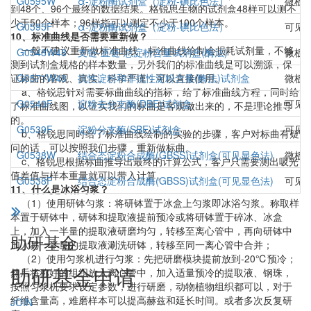
G0595W
α-淀粉酶试剂盒（淀粉-碘比色法）
微板
到48个、96个最终的数据结果。格锐思生物的试剂盒48样可以测不
少于50个样本；96样指可以测定不少于100个样本。
G0595F
α-淀粉酶试剂盒（淀粉-碘比色法）
可见
10、标准曲线是否需要重新做？
一般不建议重新做标准曲线，标准曲线绘制会损耗试剂量，不够
G0548W48
支链-直链-总淀粉含量试剂盒(酶法)
微板
测到试剂盒规格的样本数量，另外我们的标准曲线是可以溯源，保
证标曲的客观、真实、科学严谨，可以直接使用。
G0571W48
抗性淀粉和非抗性淀粉含量(酶法)试剂盒
微板
a、格锐思针对需要标曲曲线的指标，给了标准曲线方程，同时给
G0540F
淀粉去分支酶(DBE)试剂盒
可见
了标准曲线图，以证实我们的标曲是客观做出来的，不是理论推导
的。
G0539F
淀粉分支酶(SBE)试剂盒
可见
b、格锐思同时给了标准曲线绘制的实验的步骤，客户对标曲有疑
问的话，可以按照我们步骤，重新做标曲。
G0538W
结合态淀粉合成酶(GBSS)试剂盒(可见显色法)
微板
c、格锐思根据标曲推导出最终的计算公式，客户只需要测出吸光
值差值与样本重量就可以带入计算。
G0538F
结合态淀粉合成酶(GBSS)试剂盒(可见显色法)
可见
11、什么是冰浴匀浆？
（1）使用研钵匀浆：将研钵置于冰盒上匀浆即冰浴匀浆。称取样
本置于研钵中，研钵和提取液提前预冷或将研钵置于碎冰、冰盒
上，加入一半量的提取液研磨均匀，转移至离心管中，再向研钵中
助研基金
加入另一半量的提取液涮洗研钵，转移至同一离心管中合并；
（2）使用匀浆机进行匀浆：先把研磨模块提前放到-20℃预冷；
助研基金申请
然后将称好的组织放入离心管中，加入适量预冷的提取液、钢珠，
按照匀浆机要求设定参数，进行研磨，动物植物组织都可以，对于
纤维含量高，难磨样本可以提高赫兹和延长时间。或者多次反复研
JOIN