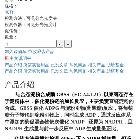
规格：
48样
检测方法：
可见分光光度法
检测仪器：
可见分光光度计
促销价：
数量：
-
+
加入购物车
收藏该产品
中文说明书
产品介绍
所需实验用品
已发文章
常见问题
相关产品
助研基金
产品介绍
所需实验用品
已发文章
常见问题
相关产品
助研基金
产品介绍
结合态淀粉合成酶
GBSS
（
EC
2.4.1.21
）
以束缚态存在
于淀粉体中，催化淀粉链的加长反应，主要负责
直链淀粉的
合成。GBSS 催化 ADPG 与淀粉引物(葡聚糖)反应，将葡萄
糖分子转移到淀粉引物上，同时生成 ADP，通过反应体系
中添加的酶促混合物依次催化 NADP +还原为 NADPH，且
NADPH 生成量与前一步反应中 ADP 生成量呈正比。
传统方法是通过检测
340nm
下
NADPH
增加量，但该