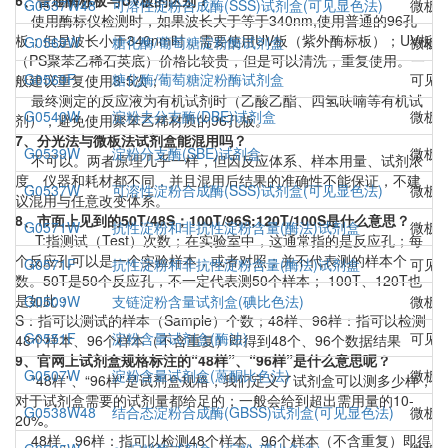
6、普通酶标板与UV板的区别？
G0537W48
可溶性淀粉合成酶(SSS)试剂盒(可见显色法)
微板
使用酶标仪检测时，如果波长大于等于340nm,使用普通的96孔
板；但是波长小于340nm时，需要使用UV板（紫外酶标板）；UV板
G0569W
糖化酶/葡萄糖淀粉酶试剂盒
微板
（PS聚苯乙稀石英底）价格比较贵，但是可以清洗，重复使用。一
G0569F
糖化酶/葡萄糖淀粉酶试剂盒
可见
般建议重复使用3-5次；
最终测定的反应液为有机试剂时（乙酸乙酯、四氢呋喃等有机试
G0540W
淀粉去分支酶(DBE)试剂盒
微板
剂），避免使用聚苯乙稀材质的96孔板。
7、分光法与微板法试剂盒能混用吗？
G0539W
淀粉分支酶(SBE)试剂盒
微板
不可以。两者原理几乎一样，但因反应体系、样本用量、试剂浓
度、仪器和耗材都不同，并且混用后结果的准确性不能保证，不建
G0537W
可溶性淀粉合成酶(SSS)试剂盒(可见显色法)
微板
议混用与任意改变体系。
8、市面上见到的50T/48S；100T/96S;120T/100S是什么意思？
G0571W
抗性淀粉和非抗性淀粉含量(酶法)试剂盒
微板
T:指测试（Test）次数；在实验室中，这通常指的是反应孔；每
个反应孔可以是一个实验样本，或者对照；并不代表测的样本个
G0571F
抗性淀粉和非抗性淀粉含量(酶法)试剂盒
可见
数。50T是50个反应孔，不一定代表测50个样本； 100T、120T也
是如此；
G0509W
支链淀粉含量试剂盒(碘比色法)
微板
S：指可以测试的样本（Sample）个数；48样、96样：指可以检测
G0551F
淀粉含量试剂盒(酶法)
可见
48个样本、96个样本（不含重复）即得到48个、96个数据结果
9、官网上试剂盒规格标注的“48样”、“96样”是什么意思呢？
G0507W
淀粉含量试剂盒(蒽酮比色法)
微板
“48样”、“96样”是试剂盒规格，我们定义了试剂盒可以测多少样，
对于试剂盒需要的试剂量都给足的；一般会给到超出需用量的10-
G0538W48
结合态淀粉合成酶(GBSS)试剂盒(可见显色法)
微板
20%。
48样、96样：指可以检测48个样本、96个样本（不含重复）即得