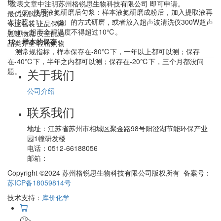
磨
*发表文章中注明苏州格锐思生物科技有限公司 即可申请。
（3）使用液氮研磨后匀浆：样本液氮研磨成粉后，加入提取液再
最优采购方案
次按照（1）、（2）的方式研磨，或者放入超声波清洗仪300W超声
专业包装 正品保障
5min，超声全程温度不得超过10℃。
急速物流 安全配送
12、样本的保存
品类齐全 轻松购物
测常规指标，样本保存在-80℃下，一年以上都可以测；保存
在-40℃下，半年之内都可以测；保存在-20℃下，三个月都没问
关于我们
题。
公司介绍
联系我们
地址：
江苏省苏州市相城区聚金路98号阳澄湖节能环保产业
园1幢研发楼
电话：
0512-66188056
邮箱：
Copyright ©2024 苏州格锐思生物科技有限公司版权所有 备案号：
苏ICP备18059814号
技术支持：
库价化学