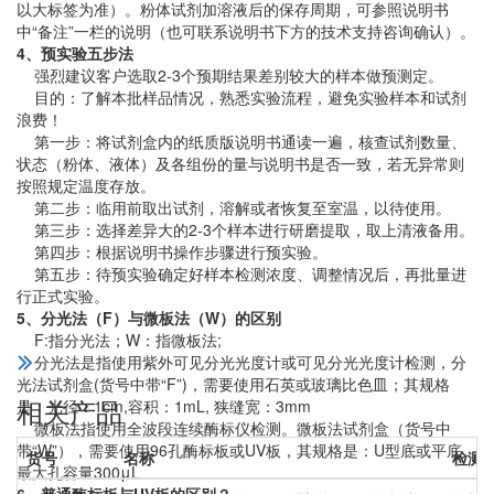
以大标签为准）。粉体试剂加溶液后的保存周期，可参照说明书
中“备注”一栏的说明（也可联系说明书下方的技术支持咨询确认）。
4、预实验五步法
强烈建议客户选取2-3个预期结果差别较大的样本做预测定。
目的：了解本批样品情况，熟悉实验流程，避免实验样本和试剂
浪费！
第一步：将试剂盒内的纸质版说明书通读一遍，核查试剂数量、
状态（粉体、液体）及各组份的量与说明书是否一致，若无异常则
按照规定温度存放。
第二步：临用前取出试剂，溶解或者恢复至室温，以待使用。
第三步：选择差异大的2-3个样本进行研磨提取，取上清液备用。
第四步：根据说明书操作步骤进行预实验。
第五步：待预实验确定好样本检测浓度、调整情况后，再批量进
行正式实验。
5、分光法（F）与微板法（W）的区别
F:指分光法；W：指微板法;
分光法是指使用紫外可见分光光度计或可见分光光度计检测，分
光法试剂盒(货号中带“F”)，需要使用石英或玻璃比色皿；其规格
相关产品
是：光径：1cm,容积：1mL, 狭缝宽：3mm
微板法指使用全波段连续酶标仪检测。微板法试剂盒（货号中
带“W”），需要使用96孔酶标板或UV板，其规格是：U型底或平底、
货号
名称
检测
最大孔容量300μL